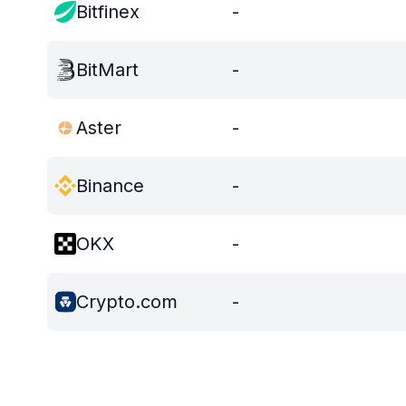
Bitfinex
-
BitMart
-
Aster
-
Binance
-
OKX
-
Crypto.com
-