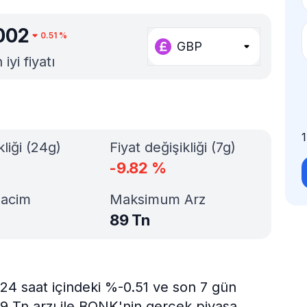
002
0.51
%
GBP
yi fiyatı
kliği (24g)
Fiyat değişikliği (7g)
-9.82
%
Hacim
Maksimum Arz
89 Tn
24 saat içindeki %-0.51 ve son 7 gün
89 Tn arzı ile BONK'nin gerçek piyasa