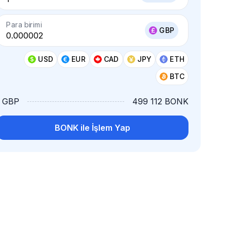
Para birimi
GBP
USD
EUR
CAD
JPY
ETH
BTC
1 GBP
499 112 BONK
BONK ile İşlem Yap