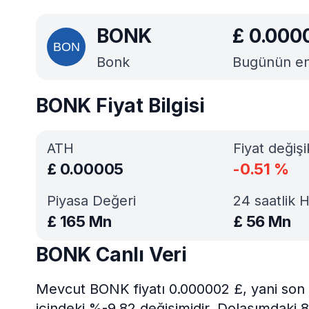
BONK
£
0.000
Bonk
Bugünün en i
BONK Fiyat Bilgisi
ATH
Fiyat değişi
£
0.00005
-0.51
%
Piyasa Değeri
24 saatlik 
£
165 Mn
£
56 Mn
BONK Canlı Veri
Mevcut BONK fiyatı 0.000002 £, yani son 
içindeki %-9.82 değişimidir. Dolaşımdaki 