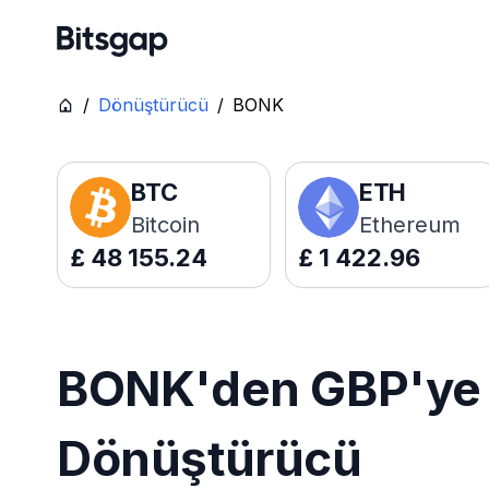
/
Dönüştürücü
/
BONK
BTC
ETH
Bitcoin
Ethereum
£
48 155.24
£
1 422.96
BONK'den GBP'ye C
Dönüştürücü