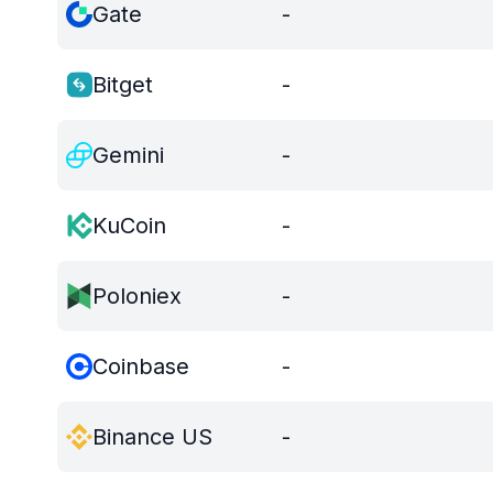
Gate
-
Bitget
-
Gemini
-
KuCoin
-
Poloniex
-
Coinbase
-
Binance US
-