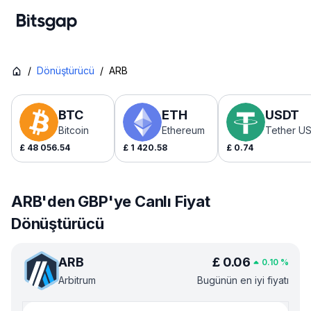
/
Dönüştürücü
/
ARB
BTC
ETH
USDT
Bitcoin
Ethereum
Tether U
£
48 056.54
£
1 420.58
£
0.74
ARB'den GBP'ye Canlı Fiyat
Dönüştürücü
ARB
£
0.06
0.10
%
Arbitrum
Bugünün en iyi fiyatı