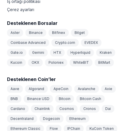
İş ortağı politikası
Çerez ayarları
Desteklenen Borsalar
Aster
Binance
Bitfinex
Bitget
Coinbase Advanced
Crypto.com
EVEDEX
Gate.io
Gemini
HTX
Hyperliquid
Kraken
Kucoin
OKX
Poloniex
WhiteBIT
BitMart
Desteklenen Coin’ler
Aave
Algorand
ApeCoin
Avalanche
Axie
BNB
Binance USD
Bitcoin
Bitcoin Cash
Cardano
Chainlink
Cosmos
Cronos
Dai
Decentraland
Dogecoin
Ethereum
Ethereum Classic
Flow
IPChain
KuCoin Token