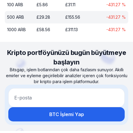
100
ARB
£
5.86
£
31.11
-431.27
%
500
ARB
£
29.28
£
155.56
-431.27
%
1000
ARB
£
58.56
£
311.13
-431.27
%
Kripto portföyünüzü bugün büyütmeye
başlayın
Bitsgap, işlem botlarından çok daha fazlasını sunuyor. Akıllı
emirler ve eyleme geçirilebilir analizler içeren çok fonksiyonlu
bir kripto para işlem platformudur.
E-posta
BTC İşlemi Yap