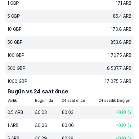
1
GBP
17.1
ARB
5
GBP
85.4
ARB
10
GBP
170.8
ARB
50
GBP
853.8
ARB
100
GBP
1 707.5
ARB
500
GBP
8 537.7
ARB
1000
GBP
17 075.5
ARB
Bugün vs 24 saat önce
Varlık
Bugün 'da
24 saat önce
24 saatlik Değişim
0.5
ARB
£
0.03
£
0.03
+
0.10
%
1
ARB
£
0.06
£
0.06
+
0.10
%
5
ARB
£
0.29
£
0.29
+
0.10
%