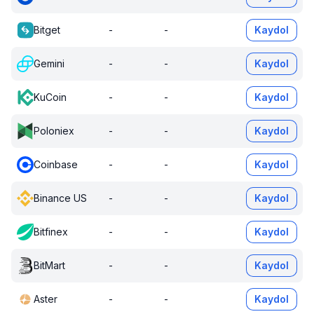
Bitget
-
-
Kaydol
Gemini
-
-
Kaydol
KuCoin
-
-
Kaydol
Poloniex
-
-
Kaydol
Coinbase
-
-
Kaydol
Binance US
-
-
Kaydol
Bitfinex
-
-
Kaydol
BitMart
-
-
Kaydol
Aster
-
-
Kaydol