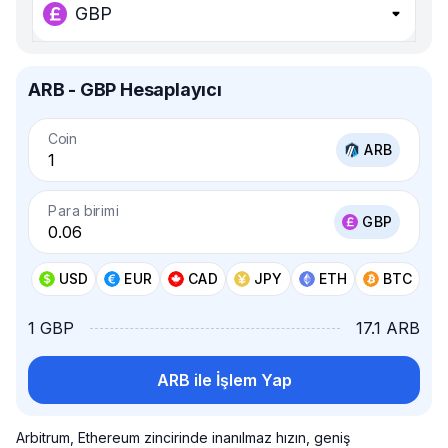
GBP
ARB - GBP Hesaplayıcı
Coin
ARB
Para birimi
GBP
USD
EUR
CAD
JPY
ETH
BTC
1 GBP
17.1 ARB
ARB ile İşlem Yap
Arbitrum, Ethereum zincirinde inanılmaz hızın, geniş