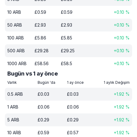
10
ARB
£
0.59
£
0.59
+
0.10
%
50
ARB
£
2.93
£
2.93
+
0.10
%
100
ARB
£
5.86
£
5.85
+
0.10
%
500
ARB
£
29.28
£
29.25
+
0.10
%
1000
ARB
£
58.56
£
58.5
+
0.10
%
Bugün vs 1 ay önce
Varlık
Bugün 'da
1 ay önce
1 aylık Değişim
0.5
ARB
£
0.03
£
0.03
+
1.92
%
1
ARB
£
0.06
£
0.06
+
1.92
%
5
ARB
£
0.29
£
0.29
+
1.92
%
10
ARB
£
0.59
£
0.57
+
1.92
%