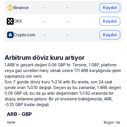
Binance
-
-
Kaydol
OKX
-
-
Kaydol
Crypto.com
-
-
Kaydol
Arbitrum döviz kuru artıyor
1 ARB'in geçerli değeri 0.06 GBP'tır.
Tersine, 1 GBP, platform
veya gaz ücretleri hariç olmak üzere 17.1 ARB karşılığında işlem
yapmanıza izin verir.
Son 7 günde döviz kuru %2.14 arttı.
Bu arada, son 24 saat
içinde oran %0.10 değişti.
Geçen ay bu zamanlar, 1 ARB değeri
0.06 GBP idi, bu da şu anki değerinden %1.92 oranında bir
düşüş anlamına geliyor.
Bir yıl öncesine baktığımızda, ARB,
-0.25 GBP kadar değişti.
ARB - GBP
Varlık
Bugün 'da