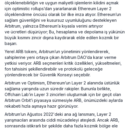
ölçeklenebilirliğin ve uygun maliyetli işlemlerin kilidini açmak
için optimistic rollups’dan yararlanarak Ethereum Layer 2
ölçeklendirme öncüsü olarak bir ilke imza atıyor. Ethereum’un
sağlam güvenliğini ve kusursuz uyumluluğunu destekleyen
Arbitrum, yalnızca Ethereum’a kıyasla verimi artırıyor
ve ücretleri düşürüyor; Bu, hesaplama ve depolama iş yükünün
büyük kısmını zincir dışına kaydırarak elde edilen kozmik bir
başarı.
Yerel ARB tokenı, Arbitrum’un yönetimini yönlendirerek,
sahiplerine yeni ortaya çıkan Arbitrum DAO’da karar verme
yetkisi veriyor. ARB seçmenleri kritik özellikleri, yükseltmeleri,
fon tahsisini şekillendirebilir ve protokolü geleceğe
yönlendirecek bir Güvenlik Konseyi seçebilir.
Arbitrum ve Optimism, Ethereum’un Layer 2 alanında üstünlük
sağlama yarışında uzun süredir rakipler. Bununla birlikte,
Offchain Lab’in Layer 3 zincirleri oluşturmak için bir geçit olan
Arbitrum Orbit’i piyasaya sürmesiyle ARB, önümüzdeki aylarda
rekabeti hızla aşmaya hazır görünüyor.
Arbitrum’un Ağustos 2022'deki ana ağ lansmanı, Layer 2
yarışmacıları arasında ciddi mücadeleyi ateşledi. Ancak ARB,
sonrasında istikrarlı bir şekilde daha fazla kozmik bölge ele