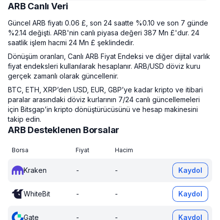
ARB Canlı Veri
Güncel ARB fiyatı 0.06 £, son 24 saatte %0.10 ve son 7 günde
%2.14 değişti. ARB'nin canlı piyasa değeri 387 Mn £'dur. 24
saatlik işlem hacmi 24 Mn £ şeklindedir.
Dönüşüm oranları, Canlı ARB Fiyat Endeksi ve diğer dijital varlık
fiyat endeksleri kullanılarak hesaplanır. ARB/USD döviz kuru
gerçek zamanlı olarak güncellenir.
BTC, ETH, XRP’den USD, EUR, GBP’ye kadar kripto ve itibari
paralar arasındaki döviz kurlarının 7/24 canlı güncellemeleri
için Bitsgap’in kripto dönüştürücüsünü ve hesap makinesini
takip edin.
ARB Desteklenen Borsalar
Borsa
Fiyat
Hacim
Kraken
-
-
Kaydol
WhiteBit
-
-
Kaydol
Gate
-
-
Kaydol