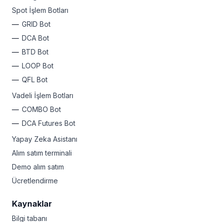
Neden Bitsgap’i denemiyorsunuz?
Bugün kaydolun
ve 17
Spot İşlem Botları
borsaya tek bir yerden erişin, pasif kârlar için otomatik
GRID Bot
işlem botlarını serbest bırakın, kazançları kilitlemek
ve kayıpları sınırlamak için gelişmiş araçları kullanın, uzun
DCA Bot
vadeli HODL yapın veya bir Pro gibi günlük işlem yapın.
BTD Bot
Tarzınız ne olursa olsun, Bitsgap kripto zenginliklerine
LOOP Bot
açılan kapınızdır.
QFL Bot
Vadeli İşlem Botları
COMBO Bot
DCA Futures Bot
Yapay Zeka Asistanı
Alım satım terminali
Demo alım satım
Ücretlendirme
Kaynaklar
Bilgi tabanı