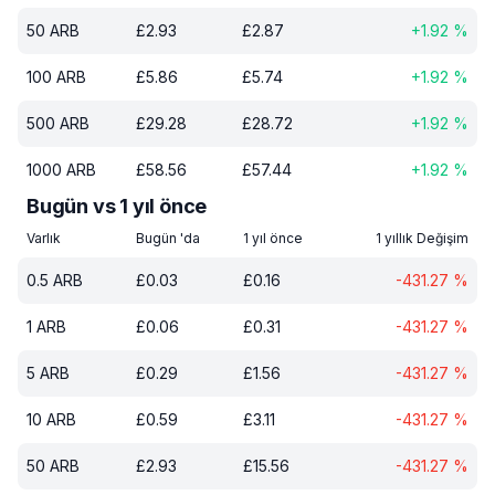
50
ARB
£
2.93
£
2.87
+
1.92
%
100
ARB
£
5.86
£
5.74
+
1.92
%
500
ARB
£
29.28
£
28.72
+
1.92
%
1000
ARB
£
58.56
£
57.44
+
1.92
%
Bugün vs 1 yıl önce
Varlık
Bugün 'da
1 yıl önce
1 yıllık Değişim
0.5
ARB
£
0.03
£
0.16
-431.27
%
1
ARB
£
0.06
£
0.31
-431.27
%
5
ARB
£
0.29
£
1.56
-431.27
%
10
ARB
£
0.59
£
3.11
-431.27
%
50
ARB
£
2.93
£
15.56
-431.27
%