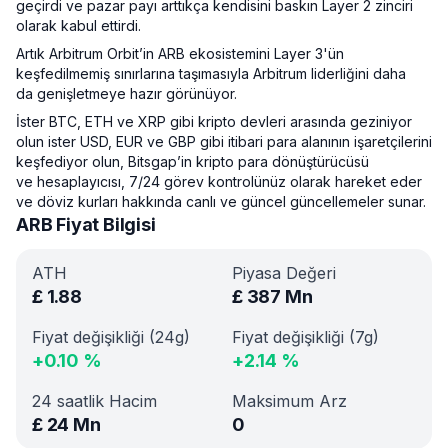
geçirdi ve pazar payı arttıkça kendisini baskın Layer 2 zinciri
olarak kabul ettirdi.
Artık Arbitrum Orbit’in ARB ekosistemini Layer 3'ün
keşfedilmemiş sınırlarına taşımasıyla Arbitrum liderliğini daha
da genişletmeye hazır görünüyor.
İster BTC, ETH ve XRP gibi kripto devleri arasında geziniyor
olun ister USD, EUR ve GBP gibi itibari para alanının işaretçilerini
keşfediyor olun, Bitsgap’in kripto para dönüştürücüsü
ve hesaplayıcısı, 7/24 görev kontrolünüz olarak hareket eder
ve döviz kurları hakkında canlı ve güncel güncellemeler sunar.
ARB Fiyat Bilgisi
ATH
Piyasa Değeri
£
1.88
£
387 Mn
Fiyat değişikliği (24g)
Fiyat değişikliği (7g)
+
0.10
%
+
2.14
%
24 saatlik Hacim
Maksimum Arz
£
24 Mn
0