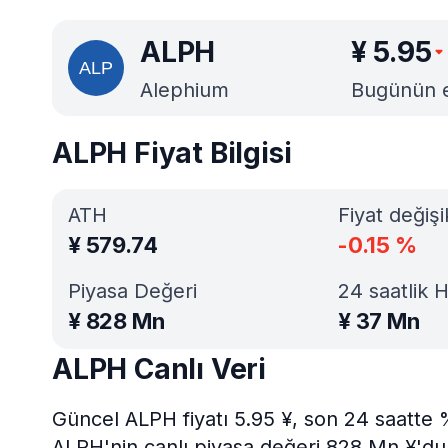
ALPH
¥
5.95
Alephium
Bugünün en
ALPH Fiyat Bilgisi
ATH
Fiyat değişi
¥
579.74
-0.15
%
Piyasa Değeri
24 saatlik 
¥
828 Mn
¥
37 Mn
ALPH Canlı Veri
Güncel ALPH fiyatı 5.95 ¥, son 24 saatte 
ALPH'nin canlı piyasa değeri 828 Mn ¥'dur