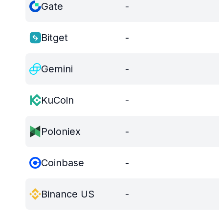
Gate
-
Bitget
-
Gemini
-
KuCoin
-
Poloniex
-
Coinbase
-
Binance US
-