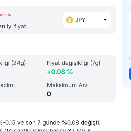
0.15
%
JPY
 iyi fiyatı
kliği (24g)
Fiyat değişikliği (7g)
+
0.08
%
Hacim
Maksimum Arz
0
%-0.15 ve son 7 günde %0.08 değişti.
. 24 saatlik işlem hacmi 37 Mn ¥