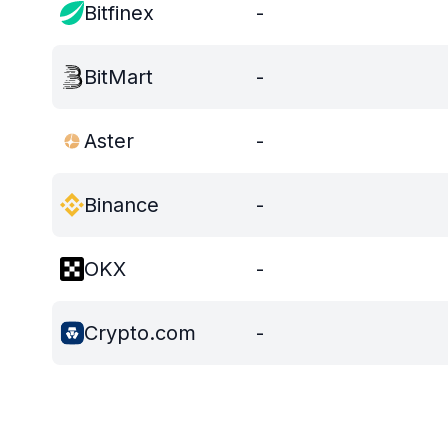
Bitfinex
-
BitMart
-
Aster
-
Binance
-
OKX
-
Crypto.com
-