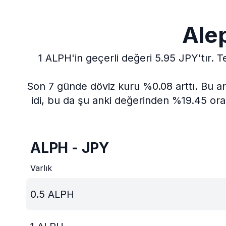
Ale
1 ALPH'in geçerli değeri 5.95 JPY'tır.
T
Son 7 günde döviz kuru %0.08 arttı.
Bu ar
idi, bu da şu anki değerinden %19.45 oran
ALPH - JPY
Varlık
0.5
ALPH