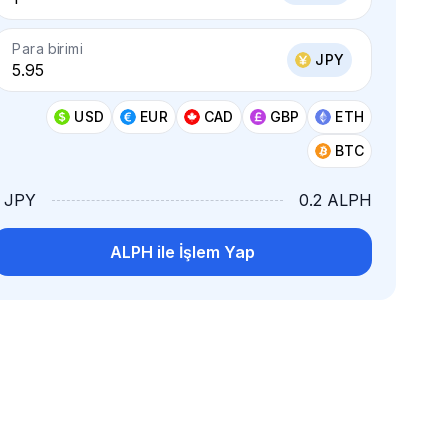
Para birimi
JPY
USD
EUR
CAD
GBP
ETH
BTC
1 JPY
0.2 ALPH
ALPH ile İşlem Yap