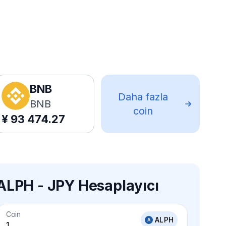
BNB
Daha fazla
BNB
coin
¥
93 474.27
ALPH - JPY Hesaplayıcı
Coin
ALPH