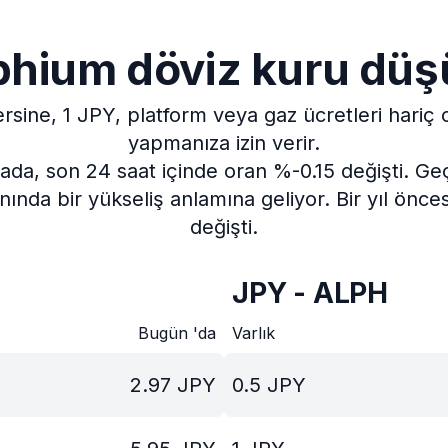
phium döviz kuru düş
ersine, 1 JPY, platform veya gaz ücretleri hariç
yapmanıza izin verir.
ada, son 24 saat içinde oran %-0.15 değişti.
Geç
ında bir yükseliş anlamına geliyor.
Bir yıl önc
değişti.
JPY - ALPH
Bugün 'da
Varlık
2.97
JPY
0.5
JPY