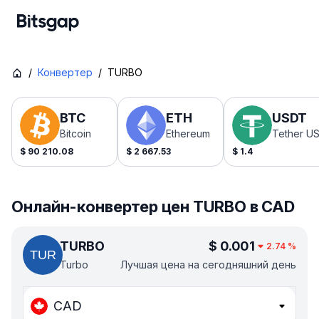
/
Конвертер
/
TURBO
BTC
ETH
USDT
Bitcoin
Ethereum
Tether U
$
90 210.08
$
2 667.53
$
1.4
Онлайн-конвертер цен TURBO в CAD
TURBO
$
0.001
2.74
%
Turbo
Лучшая цена на сегодняшний день
CAD