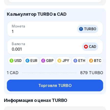
Калькулятор TURBO в CAD
Монета
TURBO
Валюта
CAD
USD
EUR
GBP
JPY
ETH
BTC
1 CAD
879 TURBO
Торговля TURBO
Информация о ценах TURBO