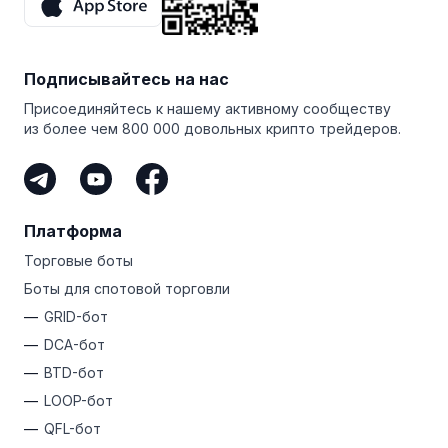
увеличивает призовой фонд, а 25 лучших партнеров
делят выигрыш.
Вам даже не нужно торговать самостоятельно,
Подписывайтесь на нас
чтобы зарабатывать на Bitsgap. Если у вас есть
аудитория и вы делитесь своей уникальной
Присоединяйтесь к нашему активному сообществу
ссылкой, вы можете стать партнером Bitsgap. Это
из более чем 800 000 довольных крипто трейдеров.
самый простой способ заработать криптовалюту,
не рискуя собственными деньгами.
Платформа
Торговые боты
Боты для спотовой торговли
GRID-бот
DCA-бот
BTD-бот
LOOP-бот
QFL-бот