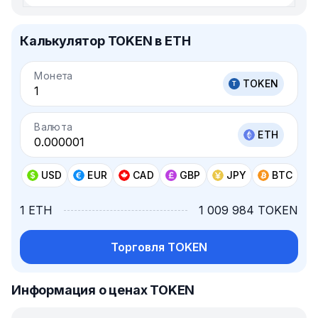
Калькулятор TOKEN в ETH
Монета
TOKEN
Валюта
ETH
USD
EUR
CAD
GBP
JPY
BTC
1 ETH
1 009 984 TOKEN
Торговля TOKEN
Информация о ценах TOKEN