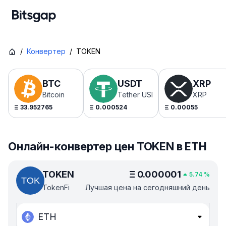
/
Конвертер
/
TOKEN
BTC
USDT
XRP
Bitcoin
Tether USDt
XRP
Ξ
33.952765
Ξ
0.000524
Ξ
0.00055
Онлайн-конвертер цен TOKEN в ETH
TOKEN
Ξ
0.000001
5.74
%
TokenFi
Лучшая цена на сегодняшний день
ETH