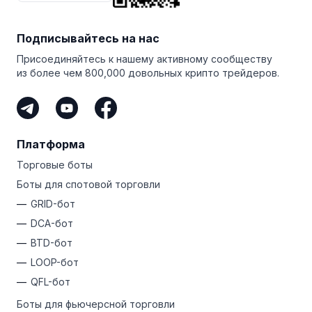
торговый опыт!
зарегистрируйтесь
на Bitsgap прямо сейчас!
версией и протестировать передовой GRID-бот!
Но прежде чем начать, обязательно ознакомьтесь
с тонкостями фьючерсного рынка и связанными
Подписывайтесь на нас
с ним торговыми рисками.
Присоединяйтесь к нашему активному сообществу
из более чем 800,000 довольных крипто трейдеров.
Платформа
Торговые боты
Боты для спотовой торговли
GRID-бот
DCA-бот
BTD-бот
LOOP-бот
QFL-бот
Боты для фьючерсной торговли