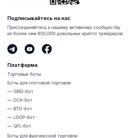
делят выигрыш.
Вам даже не нужно торговать самостоятельно,
Подписывайтесь на нас
чтобы зарабатывать на Bitsgap. Если у вас есть
аудитория и вы делитесь своей уникальной
Присоединяйтесь к нашему активному сообществу
ссылкой, вы можете стать партнером Bitsgap. Это
из более чем 800,000 довольных крипто трейдеров.
самый простой способ заработать криптовалюту,
не рискуя собственными деньгами.
Платформа
Торговые боты
Боты для спотовой торговли
GRID-бот
DCA-бот
BTD-бот
LOOP-бот
QFL-бот
Боты для фьючерсной торговли