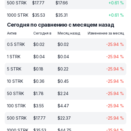
500
STRK
$
17.77
$
17.66
+
0.61
%
1000
STRK
$
35.53
$
35.31
+
0.61
%
Сегодня по сравнению с месяцем назад
Актив
Сегодня в
Месяц назад
Изменение за месяц
0.5
STRK
$
0.02
$
0.02
-25.94
%
1
STRK
$
0.04
$
0.04
-25.94
%
5
STRK
$
0.18
$
0.22
-25.94
%
10
STRK
$
0.36
$
0.45
-25.94
%
50
STRK
$
1.78
$
2.24
-25.94
%
100
STRK
$
3.55
$
4.47
-25.94
%
500
STRK
$
17.77
$
22.37
-25.94
%
1000
STRK
$
35.53
$
44.75
-25.94
%