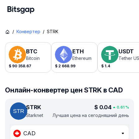
/
Конвертер
/
STRK
BTC
ETH
USDT
Bitcoin
Ethereum
Tether U
$
90 358.67
$
2 668.99
$
1.4
Онлайн-конвертер цен STRK в CAD
STRK
$
0.04
0.61
%
Starknet
Лучшая цена на сегодняшний день
CAD