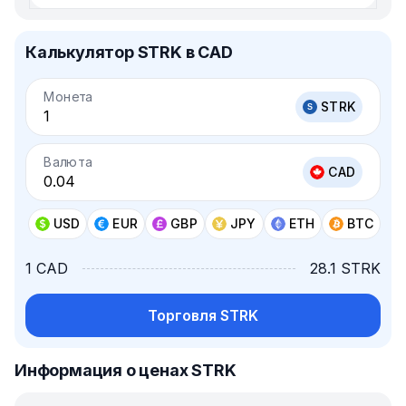
Калькулятор STRK в CAD
Монета
STRK
Валюта
CAD
USD
EUR
GBP
JPY
ETH
BTC
1 CAD
28.1 STRK
Торговля STRK
Информация о ценах STRK