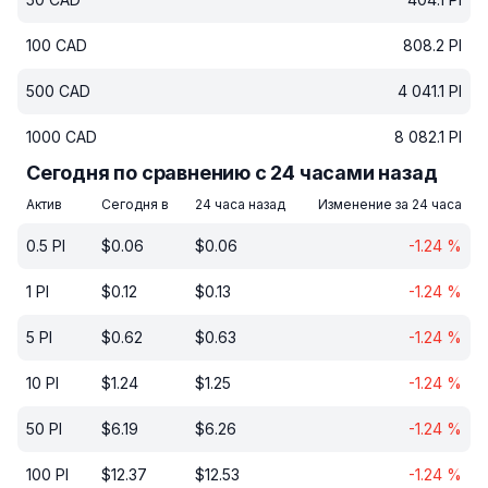
100
CAD
808.2
PI
500
CAD
4 041.1
PI
1000
CAD
8 082.1
PI
Сегодня по сравнению с 24 часами назад
Актив
Сегодня в
24 часа назад
Изменение за 24 часа
0.5
PI
$
0.06
$
0.06
-1.24
%
1
PI
$
0.12
$
0.13
-1.24
%
5
PI
$
0.62
$
0.63
-1.24
%
10
PI
$
1.24
$
1.25
-1.24
%
50
PI
$
6.19
$
6.26
-1.24
%
100
PI
$
12.37
$
12.53
-1.24
%