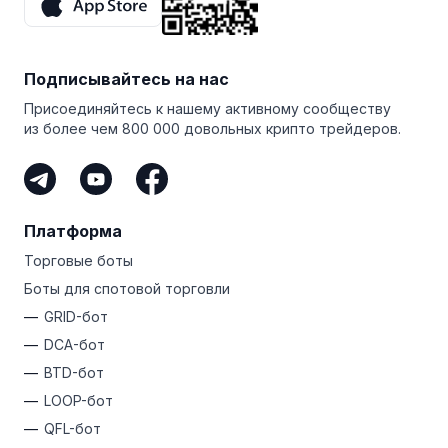
увеличивает призовой фонд, а 25 лучших партнеров
делят выигрыш.
Вам даже не нужно торговать самостоятельно,
Подписывайтесь на нас
чтобы зарабатывать на Bitsgap. Если у вас есть
аудитория и вы делитесь своей уникальной
Присоединяйтесь к нашему активному сообществу
ссылкой, вы можете стать партнером Bitsgap. Это
из более чем 800 000 довольных крипто трейдеров.
самый простой способ заработать криптовалюту,
не рискуя собственными деньгами.
Платформа
Торговые боты
Боты для спотовой торговли
GRID-бот
DCA-бот
BTD-бот
LOOP-бот
QFL-бот