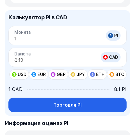
Калькулятор PI в CAD
Монета
PI
Валюта
CAD
USD
EUR
GBP
JPY
ETH
BTC
1 CAD
8.1 PI
Торговля PI
Информация о ценах PI