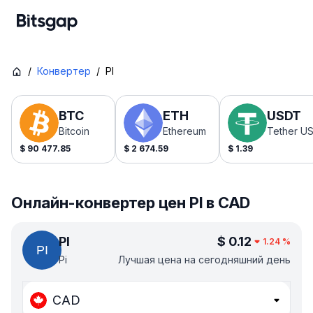
/
Конвертер
/
PI
BTC
ETH
USDT
Bitcoin
Ethereum
Tether U
$
90 477.85
$
2 674.59
$
1.39
Онлайн-конвертер цен PI в CAD
PI
$
0.12
1.24
%
Pi
Лучшая цена на сегодняшний день
CAD