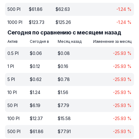
500
PI
$
61.86
$
62.63
-1.24
%
1000
PI
$
123.73
$
125.26
-1.24
%
Сегодня по сравнению с месяцем назад
Актив
Сегодня в
Месяц назад
Изменение за месяц
0.5
PI
$
0.06
$
0.08
-25.93
%
1
PI
$
0.12
$
0.16
-25.93
%
5
PI
$
0.62
$
0.78
-25.93
%
10
PI
$
1.24
$
1.56
-25.93
%
50
PI
$
6.19
$
7.79
-25.93
%
100
PI
$
12.37
$
15.58
-25.93
%
500
PI
$
61.86
$
77.91
-25.93
%