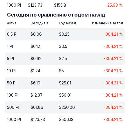
1000
PI
$
123.73
$
155.81
-25.93
%
Сегодня по сравнению с годом назад
Актив
Сегодня в
Год назад
Изменение за год
0.5
PI
$
0.06
$
0.25
-304.21
%
1
PI
$
0.12
$
0.5
-304.21
%
5
PI
$
0.62
$
2.5
-304.21
%
10
PI
$
1.24
$
5
-304.21
%
50
PI
$
6.19
$
25.01
-304.21
%
100
PI
$
12.37
$
50.01
-304.21
%
500
PI
$
61.86
$
250.06
-304.21
%
1000
PI
$
123.73
$
500.13
-304.21
%