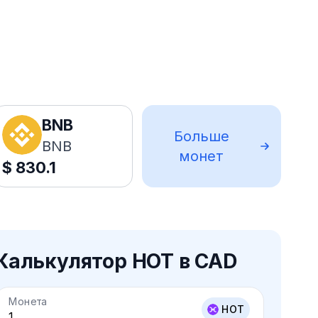
BNB
Больше
BNB
монет
$
830.1
Калькулятор HOT в CAD
Монета
HOT