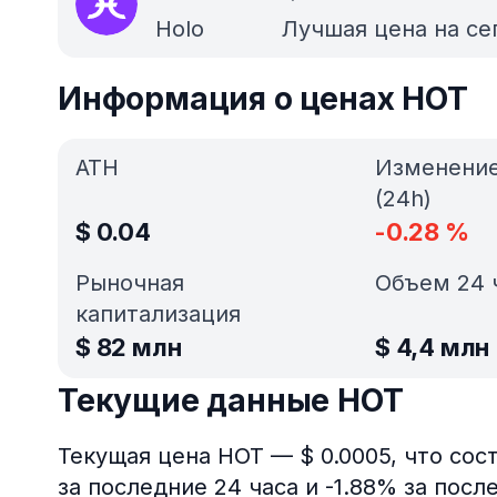
Holo
Лучшая цена на с
Информация о ценах HOT
ATH
Изменени
(24h)
$
0.04
-0.28
%
Рыночная
Объем 24 
капитализация
$
82 млн
$
4,4 млн
Текущие данные HOT
Текущая цена HOT — $ 0.0005, что сос
за последние 24 часа и -1.88% за пос