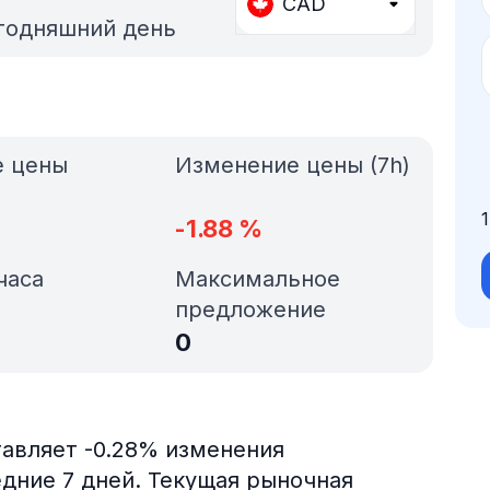
CAD
егодняшний день
е цены
Изменение цены (7h)
-1.88
%
часа
Максимальное
предложение
0
тавляет -0.28% изменения
ледние 7 дней. Текущая рыночная