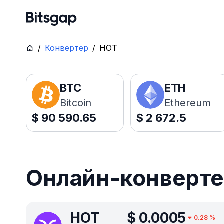
/
Конвертер
/
HOT
BTC
ETH
Bitcoin
Ethereum
$
90 590.65
$
2 672.5
Онлайн-конверте
HOT
$
0.0005
0.28
%