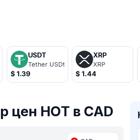
USDT
XRP
Tether USDt
XRP
$
1.39
$
1.44
р цен HOT в CAD