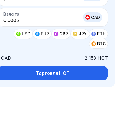
Валюта
CAD
USD
EUR
GBP
JPY
ETH
BTC
1 CAD
2 153 HOT
Торговля HOT