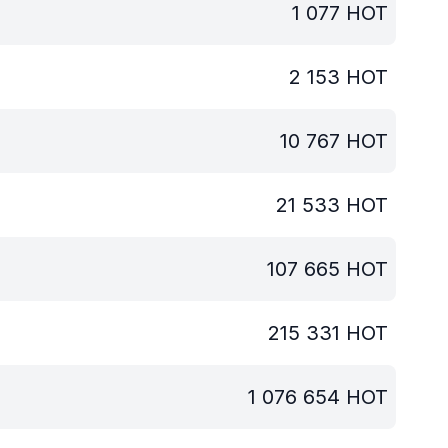
1 077
HOT
2 153
HOT
10 767
HOT
21 533
HOT
107 665
HOT
215 331
HOT
1 076 654
HOT