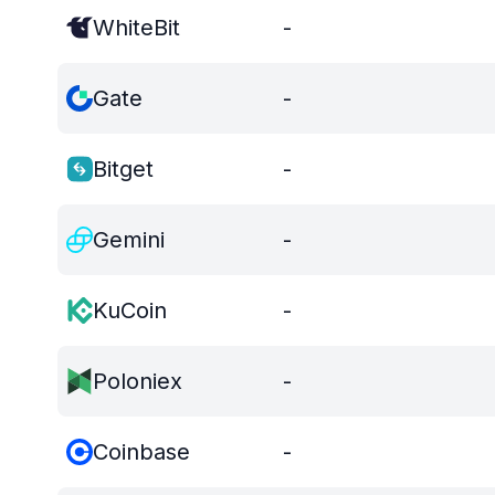
WhiteBit
-
Gate
-
Bitget
-
Gemini
-
KuCoin
-
Poloniex
-
Coinbase
-