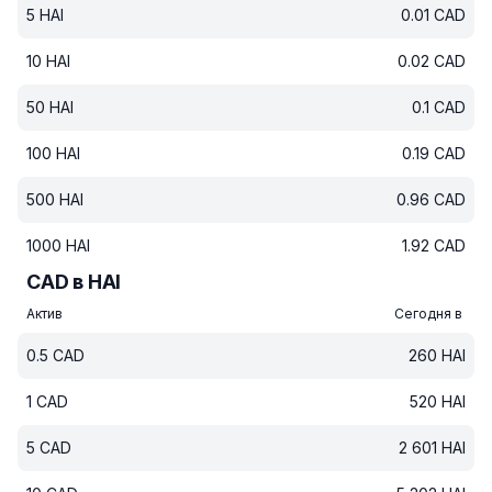
5
HAI
0.01
CAD
10
HAI
0.02
CAD
50
HAI
0.1
CAD
100
HAI
0.19
CAD
500
HAI
0.96
CAD
1000
HAI
1.92
CAD
CAD в HAI
Актив
Сегодня в
0.5
CAD
260
HAI
1
CAD
520
HAI
5
CAD
2 601
HAI