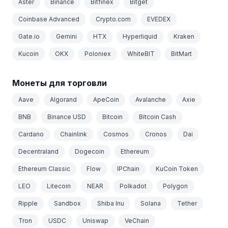
Aster
Binance
Bitfinex
Bitget
Coinbase Advanced
Crypto.com
EVEDEX
Gate.io
Gemini
HTX
Hyperliquid
Kraken
Kucoin
OKX
Poloniex
WhiteBIT
BitMart
Монеты для торговли
Aave
Algorand
ApeCoin
Avalanche
Axie
BNB
Binance USD
Bitcoin
Bitcoin Cash
Cardano
Chainlink
Cosmos
Cronos
Dai
Decentraland
Dogecoin
Ethereum
Ethereum Classic
Flow
IPChain
KuCoin Token
LEO
Litecoin
NEAR
Polkadot
Polygon
Ripple
Sandbox
Shiba Inu
Solana
Tether
Tron
USDC
Uniswap
VeChain