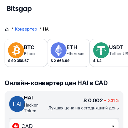
/
Конвертер
/
HAI
BTC
ETH
USDT
Bitcoin
Ethereum
Tether U
$
90 358.67
$
2 668.99
$
1.4
Онлайн-конвертер цен HAI в CAD
HAI
$
0.002
0.31
%
Hacken
Лучшая цена на сегодняшний день
Token
CAD