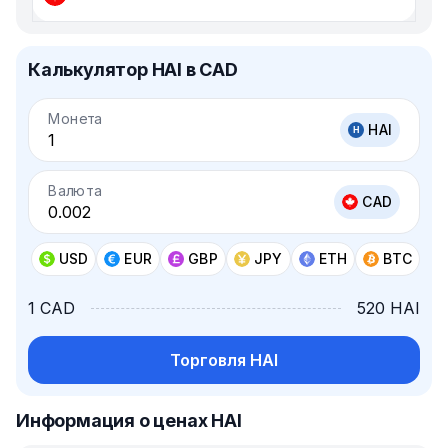
Калькулятор HAI в CAD
Монета
HAI
Валюта
CAD
USD
EUR
GBP
JPY
ETH
BTC
1 CAD
520 HAI
Торговля HAI
Информация о ценах HAI