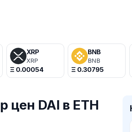
XRP
BNB
XRP
BNB
Ξ
0.00054
Ξ
0.30795
 цен DAI в ETH