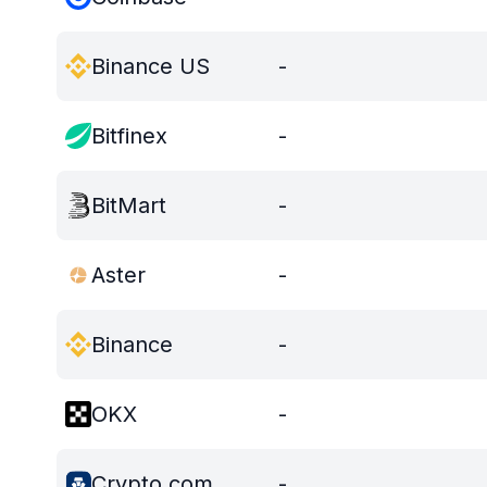
Binance US
-
Bitfinex
-
BitMart
-
Aster
-
Binance
-
OKX
-
Crypto.com
-