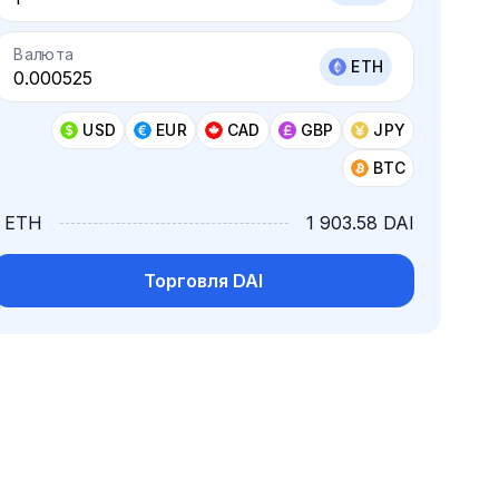
Валюта
ETH
USD
EUR
CAD
GBP
JPY
BTC
1 ETH
1 903.58 DAI
Торговля DAI