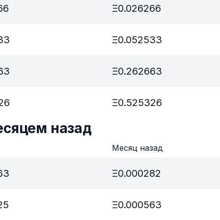
66
Ξ
0.026266
33
Ξ
0.052533
63
Ξ
0.262663
26
Ξ
0.525326
есяцем назад
в
Месяц назад
63
Ξ
0.000282
25
Ξ
0.000563