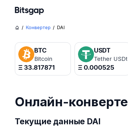
/
Конвертер
/
DAI
BTC
USDT
Bitcoin
Tether USDt
Ξ
33.817871
Ξ
0.000525
Онлайн-конвертер
Текущие данные DAI