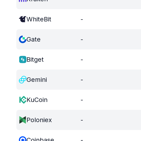
WhiteBit
-
Gate
-
Bitget
-
Gemini
-
KuCoin
-
Poloniex
-
Coinbase
-