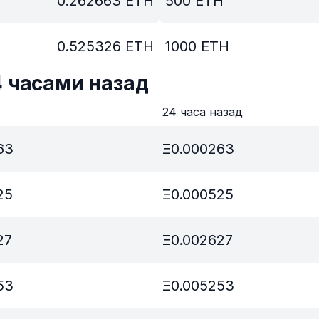
0.262663
ETH
500
ETH
0.525326
ETH
1000
ETH
4 часами назад
в
24 часа назад
63
Ξ
0.000263
25
Ξ
0.000525
27
Ξ
0.002627
53
Ξ
0.005253