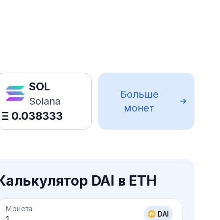
SOL
Больше
Solana
монет
Ξ
0.038333
Калькулятор DAI в ETH
Монета
DAI