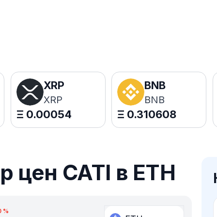
XRP
BNB
XRP
BNB
Ξ
0.00054
Ξ
0.310608
 цен CATI в ETH
0
%