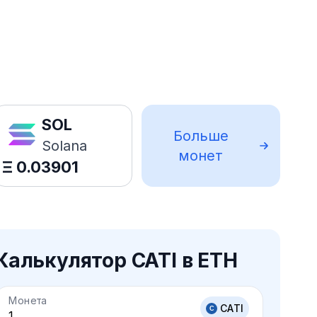
SOL
Больше
Solana
монет
Ξ
0.03901
Калькулятор CATI в ETH
Монета
CATI