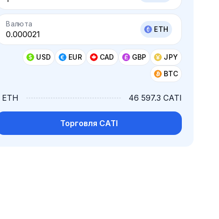
Валюта
ETH
USD
EUR
CAD
GBP
JPY
BTC
1 ETH
46 597.3 CATI
Торговля CATI