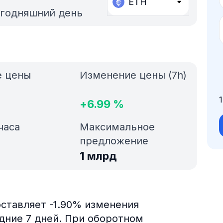
ETH
егодняшний день
е цены
Изменение цены (7h)
+
6.99
%
часа
Максимальное
предложение
1 млрд
составляет -1.90% изменения
едние 7 дней. При оборотном