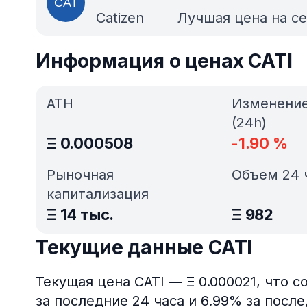
Catizen
Лучшая цена на с
Информация о ценах CATI
ATH
Изменени
(24h)
Ξ
0.000508
-1.90
%
Рыночная
Объем 24 
капитализация
Ξ
14 тыс.
Ξ
982
Текущие данные CATI
Текущая цена CATI — Ξ 0.000021, что 
за последние 24 часа и 6.99% за посл