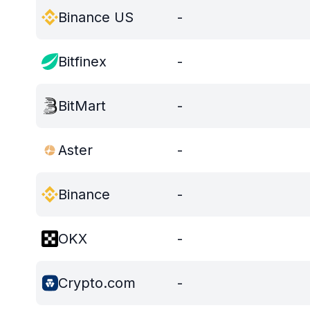
Binance US
-
Bitfinex
-
BitMart
-
Aster
-
Binance
-
OKX
-
Crypto.com
-