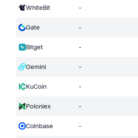
WhiteBit
-
Gate
-
Bitget
-
Gemini
-
KuCoin
-
Poloniex
-
Coinbase
-