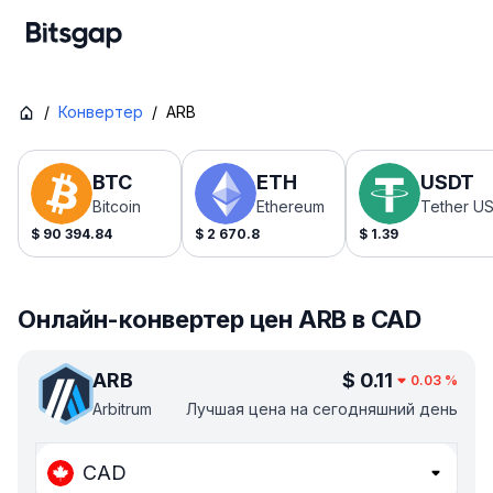
/
Конвертер
/
ARB
BTC
ETH
USDT
Bitcoin
Ethereum
Tether U
$
90 394.84
$
2 670.8
$
1.39
Онлайн-конвертер цен ARB в CAD
ARB
$
0.11
0.03
%
Arbitrum
Лучшая цена на сегодняшний день
CAD