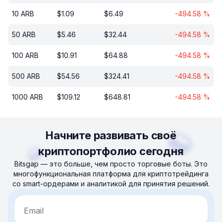
10
ARB
$
1.09
$
6.49
-494.58
%
50
ARB
$
5.46
$
32.44
-494.58
%
100
ARB
$
10.91
$
64.88
-494.58
%
500
ARB
$
54.56
$
324.41
-494.58
%
1000
ARB
$
109.12
$
648.81
-494.58
%
Начните развивать своё
криптопортфолио сегодня
Bitsgap — это больше, чем просто торговые боты. Это
многофункциональная платформа для криптотрейдинга
со smart-ордерами и аналитикой для принятия решений.
Email