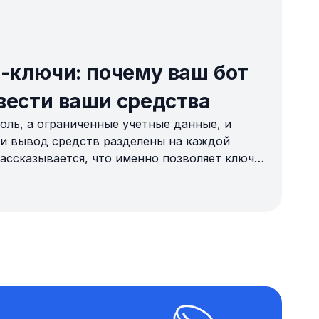
I-ключи: почему ваш бот
вести ваши средства
оль, а ограниченные учетные данные, и
 и вывод средств разделены на каждой
рассказывается, что именно позволяет ключ
к реализуется это ограничение и как
ешений перед подключением.