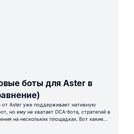
вые боты для Aster в
равнение)
 от Aster уже поддерживает нативную
от, но ему не хватает DCA-бота, стратегий в
ения на нескольких площадках. Вот какие
ьно закроют эти пробелы в 2026 году —
положено.