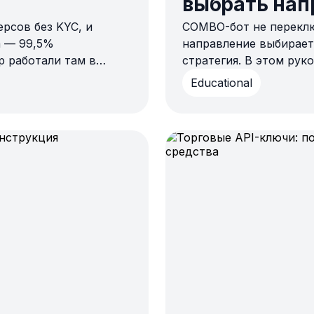
выбрать нап
рсов без KYC, и
COMBO-бот не перекл
COMBO-бота
 — 99,5%
направление выбираетс
p работали там в
стратегия. В этом рук
о запуску:
меняется, сравниваютс
Educational
объясняется, как анал