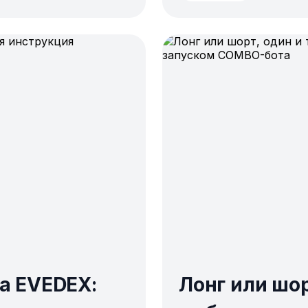
а EVEDEX:
Лонг или шор