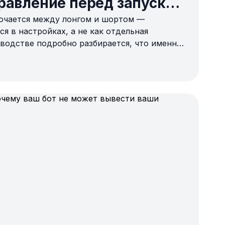
равление перед запуском
ючается между лонгом и шортом —
я в настройках, а не как отдельная
оводстве подробно разбирается, что именно
я настройки лонга и шорта бок о бок и
изировать структуру рынка перед запуском.