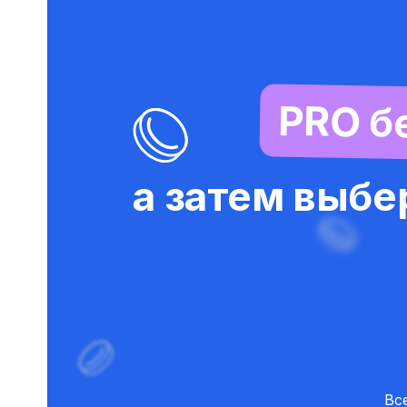
PRO бе
а затем выбе
Вс