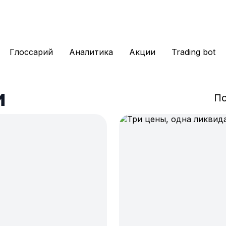
Глоссарий
Аналитика
Акции
Trading bot
и
По