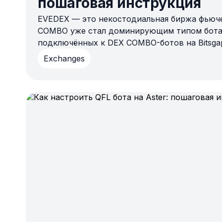
пошаговая инструкция
EVEDEX — это некостодиальная биржа фьюче
COMBO уже стал доминирующим типом бота
подключённых к DEX COMBO-ботов на Bitsga
первом полугодии 2026. Полная инструкция п
Exchanges
подключение, настройка, бэктест, запуск.