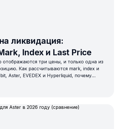
дна ликвидация:
rk, Index и Last Price
p отображаются три цены, и только одна из
зицию. Как рассчитываются mark, index и
ybit, Aster, EVEDEX и Hyperliquid, почему
жет не ликвидировать вас, и как проверить
м Futures-бота.