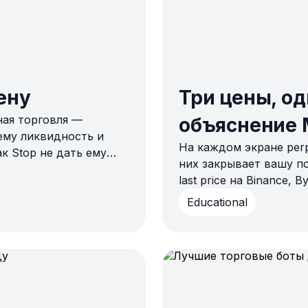
ену
Три цены, о
ная торговля —
объяснение Ma
ему ликвидность и
На каждом экране per
к Stop не дать ему
них закрывает вашу по
last price на Binance, B
шпилька на графике мо
Educational
разницу перед запуско