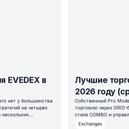
я EVEDEX в
Лучшие торго
2026 году (с
его нет у большинства
Собственный Pro Mode
тратегий на четырёх
торговлю через GRID-б
а нескольких
стиле COMBO и управл
 через торговый API-
платформы действител
Exchanges
 ландшафт на 2026
проверено, а не пред