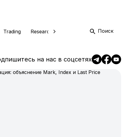
Поиск
Trading
Research
Product
News
Exchange
дпишитесь на нас в соцсетях