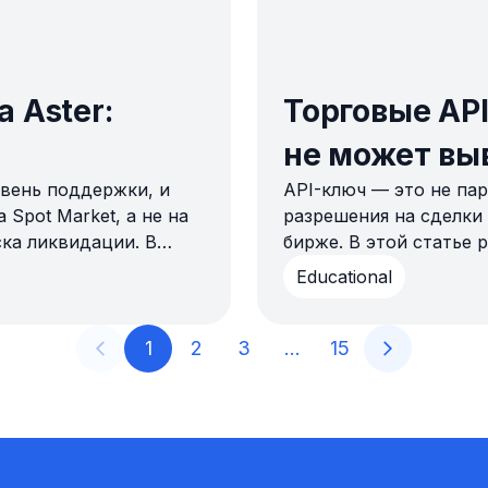
 Aster:
Торговые AP
не может вы
овень поддержки, и
API-ключ — это не пар
 Spot Market, а не на
разрешения на сделки
ска ликвидации. В
бирже. В этой статье 
ние Aster, настройка
только для сделок, ка
Educational
апуском.
проверить экран разр
1
2
3
…
15