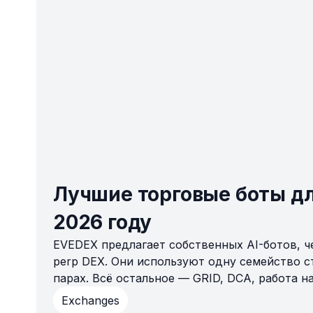
Лучшие торговые боты дл
2026 году
EVEDEX предлагает собственных AI-ботов, ч
perp DEX. Они используют одну семейство с
парах. Всё остальное — GRID, DCA, работа н
площадках одновременно — доступно только
Exchanges
ключ или ваш собственный код. Вот полный