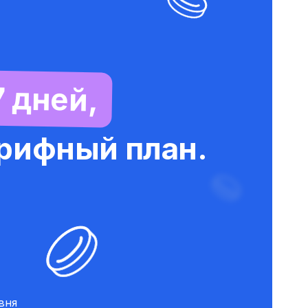
7 дней,
арифный план.
вня