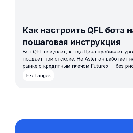
Как настроить QFL бота на
пошаговая инструкция
Бот QFL покупает, когда Цена пробивает ур
продает при отскоке. На Aster он работает на
рынке с кредитным плечом Futures — без ри
этом руководстве рассматривается подключе
Exchanges
бота и тестирование в демо-режиме перед з