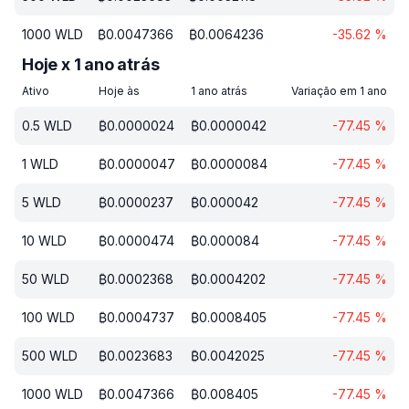
1000
WLD
₿
0.0047366
₿
0.0064236
-35.62
%
Hoje x 1 ano atrás
Ativo
Hoje às
1 ano atrás
Variação em 1 ano
0.5
WLD
₿
0.0000024
₿
0.0000042
-77.45
%
1
WLD
₿
0.0000047
₿
0.0000084
-77.45
%
5
WLD
₿
0.0000237
₿
0.000042
-77.45
%
10
WLD
₿
0.0000474
₿
0.000084
-77.45
%
50
WLD
₿
0.0002368
₿
0.0004202
-77.45
%
100
WLD
₿
0.0004737
₿
0.0008405
-77.45
%
500
WLD
₿
0.0023683
₿
0.0042025
-77.45
%
1000
WLD
₿
0.0047366
₿
0.008405
-77.45
%