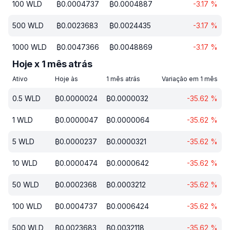
100
WLD
₿
0.0004737
₿
0.0004887
-3.17
%
500
WLD
₿
0.0023683
₿
0.0024435
-3.17
%
1000
WLD
₿
0.0047366
₿
0.0048869
-3.17
%
Hoje x 1 mês atrás
Ativo
Hoje às
1 mês atrás
Variação em 1 mês
0.5
WLD
₿
0.0000024
₿
0.0000032
-35.62
%
1
WLD
₿
0.0000047
₿
0.0000064
-35.62
%
5
WLD
₿
0.0000237
₿
0.0000321
-35.62
%
10
WLD
₿
0.0000474
₿
0.0000642
-35.62
%
50
WLD
₿
0.0002368
₿
0.0003212
-35.62
%
100
WLD
₿
0.0004737
₿
0.0006424
-35.62
%
500
WLD
₿
0.0023683
₿
0.0032118
-35.62
%