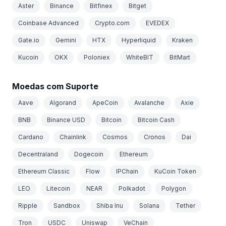
Aster
Binance
Bitfinex
Bitget
Coinbase Advanced
Crypto.com
EVEDEX
Gate.io
Gemini
HTX
Hyperliquid
Kraken
Kucoin
OKX
Poloniex
WhiteBIT
BitMart
Moedas com Suporte
Aave
Algorand
ApeCoin
Avalanche
Axie
BNB
Binance USD
Bitcoin
Bitcoin Cash
Cardano
Chainlink
Cosmos
Cronos
Dai
Decentraland
Dogecoin
Ethereum
Ethereum Classic
Flow
IPChain
KuCoin Token
LEO
Litecoin
NEAR
Polkadot
Polygon
Ripple
Sandbox
Shiba Inu
Solana
Tether
Tron
USDC
Uniswap
VeChain