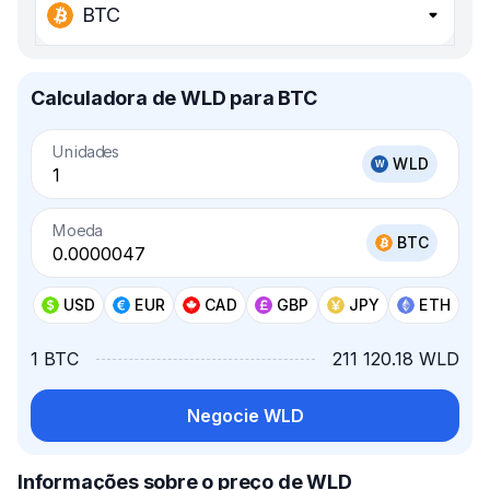
BTC
Calculadora de WLD para BTC
Unidades
WLD
Moeda
BTC
USD
EUR
CAD
GBP
JPY
ETH
1 BTC
211 120.18 WLD
Negocie WLD
Informações sobre o preço de WLD