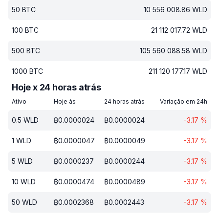
50
BTC
10 556 008.86
WLD
100
BTC
21 112 017.72
WLD
500
BTC
105 560 088.58
WLD
1000
BTC
211 120 177.17
WLD
Hoje x 24 horas atrás
Ativo
Hoje às
24 horas atrás
Variação em 24h
0.5
WLD
₿
0.0000024
₿
0.0000024
-3.17
%
1
WLD
₿
0.0000047
₿
0.0000049
-3.17
%
5
WLD
₿
0.0000237
₿
0.0000244
-3.17
%
10
WLD
₿
0.0000474
₿
0.0000489
-3.17
%
50
WLD
₿
0.0002368
₿
0.0002443
-3.17
%