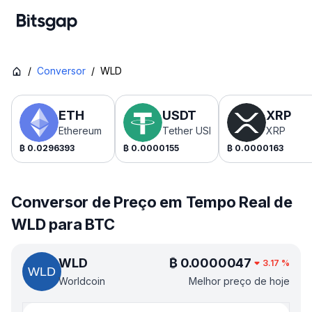
/
Conversor
/
WLD
ETH
USDT
XRP
Ethereum
Tether USDt
XRP
₿
0.0296393
₿
0.0000155
₿
0.0000163
Conversor de Preço em Tempo Real de
WLD para BTC
WLD
₿
0.0000047
3.17
%
Worldcoin
Melhor preço de hoje