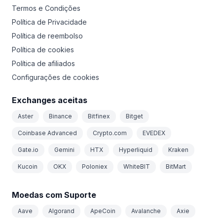
Termos e Condições
Política de Privacidade
Política de reembolso
Política de cookies
Política de afiliados
Configurações de cookies
Exchanges aceitas
Aster
Binance
Bitfinex
Bitget
Coinbase Advanced
Crypto.com
EVEDEX
Gate.io
Gemini
HTX
Hyperliquid
Kraken
Kucoin
OKX
Poloniex
WhiteBIT
BitMart
Moedas com Suporte
Aave
Algorand
ApeCoin
Avalanche
Axie