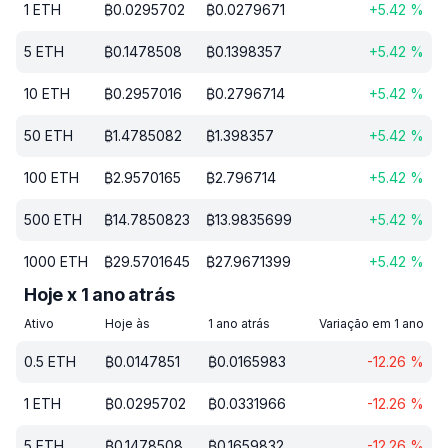
1
ETH
₿
0.0295702
₿
0.0279671
+
5.42
%
5
ETH
₿
0.1478508
₿
0.1398357
+
5.42
%
10
ETH
₿
0.2957016
₿
0.2796714
+
5.42
%
50
ETH
₿
1.4785082
₿
1.398357
+
5.42
%
100
ETH
₿
2.9570165
₿
2.796714
+
5.42
%
500
ETH
₿
14.7850823
₿
13.9835699
+
5.42
%
1000
ETH
₿
29.5701645
₿
27.9671399
+
5.42
%
Hoje x 1 ano atrás
Ativo
Hoje às
1 ano atrás
Variação em 1 ano
0.5
ETH
₿
0.0147851
₿
0.0165983
-12.26
%
1
ETH
₿
0.0295702
₿
0.0331966
-12.26
%
5
ETH
₿
0.1478508
₿
0.1659832
-12.26
%