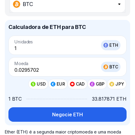
BTC
Calculadora de ETH para BTC
Unidades
ETH
Moeda
BTC
USD
EUR
CAD
GBP
JPY
1 BTC
33.817871 ETH
Negocie ETH
Ether (ETH) é a segunda maior criptomoeda e uma moeda