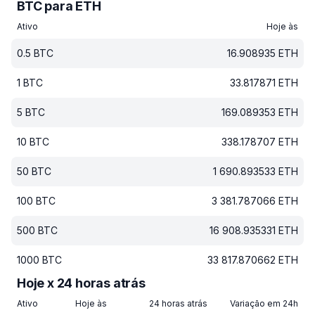
BTC para ETH
Ativo
Hoje às
0.5
BTC
16.908935
ETH
1
BTC
33.817871
ETH
5
BTC
169.089353
ETH
10
BTC
338.178707
ETH
50
BTC
1 690.893533
ETH
100
BTC
3 381.787066
ETH
500
BTC
16 908.935331
ETH
1000
BTC
33 817.870662
ETH
Hoje x 24 horas atrás
Ativo
Hoje às
24 horas atrás
Variação em 24h