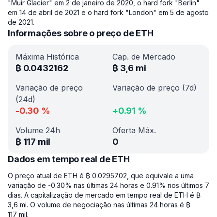
"Muir Glacier" em 2 de janeiro de 2020, o hard fork "Berlin"
em 14 de abril de 2021 e o hard fork "London" em 5 de agosto
de 2021.
Informações sobre o preço de ETH
Máxima Histórica
Cap. de Mercado
₿
0.0432162
₿
3,6 mi
Variação de preço
Variação de preço (7d)
(24d)
-0.30
%
+
0.91
%
Volume 24h
Oferta Máx.
₿
117 mil
0
Dados em tempo real de ETH
O preço atual de ETH é ₿ 0.0295702, que equivale a uma
variação de -0.30% nas últimas 24 horas e 0.91% nos últimos 7
dias. A capitalização de mercado em tempo real de ETH é ₿
3,6 mi. O volume de negociação nas últimas 24 horas é ₿
117 mil.