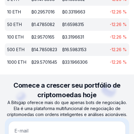
10
ETH
₿
0.2957016
₿
0.3319663
-12.26
%
50
ETH
₿
1.4785082
₿
1.6598315
-12.26
%
100
ETH
₿
2.9570165
₿
3.3196631
-12.26
%
500
ETH
₿
14.7850823
₿
16.5983153
-12.26
%
1000
ETH
₿
29.5701645
₿
33.1966306
-12.26
%
Comece a crescer seu portfólio de
criptomoedas hoje
A Bitsgap oferece mais do que apenas bots de negociação.
Ela é uma plataforma multifuncional de negociação de
criptomoedas com ordens inteligentes e análises acionáveis.
E-mail