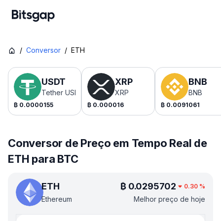
/
Conversor
/
ETH
USDT
XRP
BNB
Tether USDt
XRP
BNB
₿
0.0000155
₿
0.000016
₿
0.0091061
Conversor de Preço em Tempo Real de
ETH para BTC
ETH
₿
0.0295702
0.30
%
Ethereum
Melhor preço de hoje