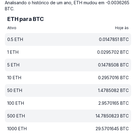
Analisando o histórico de um ano, ETH mudou em -0.0036265
BTC.
ETH para BTC
Ativo
Hoje às
0.5
ETH
0.0147851
BTC
1
ETH
0.0295702
BTC
5
ETH
0.1478508
BTC
10
ETH
0.2957016
BTC
50
ETH
1.4785082
BTC
100
ETH
2.9570165
BTC
500
ETH
14.7850823
BTC
1000
ETH
29.5701645
BTC