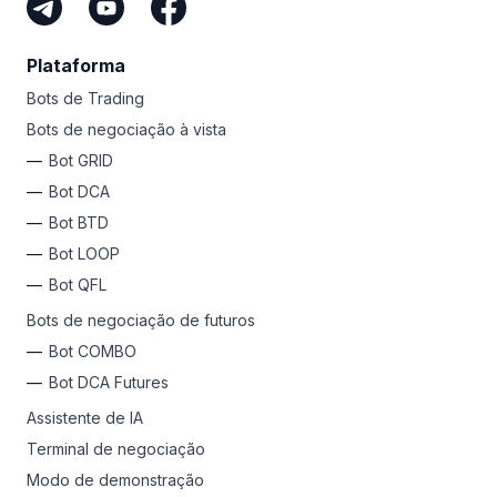
estratégia de negociação sólida, o bot COMBO pode
aumentar seus lucros em dez vezes.
Volte para a calculadora de criptomoedas e o conversor
Plataforma
de ETH da Bitsgap para obter os preços mais recentes,
Bots de Trading
ver como o mercado está e ajustar sua estratégia com
Bots de negociação à vista
base em atualizações em tempo real.
Bot GRID
Bot DCA
Bot BTD
Bot LOOP
Bot QFL
Bots de negociação de futuros
Bot COMBO
Bot DCA Futures
Assistente de IA
Terminal de negociação
Modo de demonstração