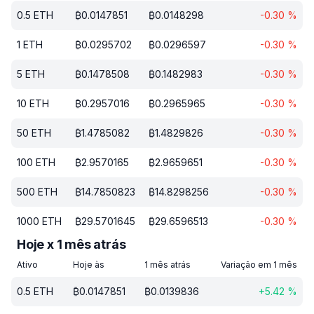
0.5
ETH
₿
0.0147851
₿
0.0148298
-0.30
%
1
ETH
₿
0.0295702
₿
0.0296597
-0.30
%
5
ETH
₿
0.1478508
₿
0.1482983
-0.30
%
10
ETH
₿
0.2957016
₿
0.2965965
-0.30
%
50
ETH
₿
1.4785082
₿
1.4829826
-0.30
%
100
ETH
₿
2.9570165
₿
2.9659651
-0.30
%
500
ETH
₿
14.7850823
₿
14.8298256
-0.30
%
1000
ETH
₿
29.5701645
₿
29.6596513
-0.30
%
Hoje x 1 mês atrás
Ativo
Hoje às
1 mês atrás
Variação em 1 mês
0.5
ETH
₿
0.0147851
₿
0.0139836
+
5.42
%