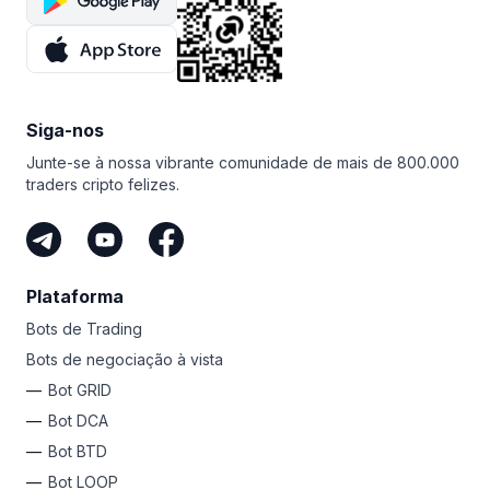
ajudar a conseguir um custo médio menor para suas
E o melhor de tudo? A Bitsgap conta com um
moedas.
teste gratuito de sete dias
do plano PRO. Aproveite esta
incrível oportunidade para testar o terminal e
experimentar todo o poder dos bots de negociação
avançados da Bitsgap!
Siga-nos
Junte-se à nossa vibrante comunidade de mais de 800.000
traders cripto felizes.
Plataforma
Bots de Trading
Bots de negociação à vista
Bot GRID
Bot DCA
Bot BTD
Bot LOOP