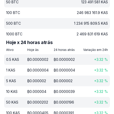
50
BTC
123 491 581
KAS
100
BTC
246 983 161.9
KAS
500
BTC
1 234 915 809.5
KAS
1000
BTC
2 469 831 619
KAS
Hoje x 24 horas atrás
Ativo
Hoje às
24 horas atrás
Variação em 24h
0.5
KAS
₿
0.0000002
₿
0.0000002
+
3.32
%
1
KAS
₿
0.0000004
₿
0.0000004
+
3.32
%
5
KAS
₿
0.000002
₿
0.000002
+
3.32
%
10
KAS
₿
0.000004
₿
0.0000039
+
3.32
%
50
KAS
₿
0.0000202
₿
0.0000196
+
3.32
%
100
KAS
₿
0.0000405
₿
0.0000391
+
3.32
%