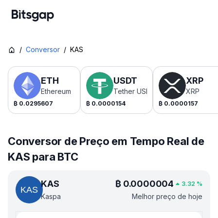
/
Conversor
/
KAS
ETH
USDT
XRP
Ethereum
Tether USDt
XRP
₿
0.0295607
₿
0.0000154
₿
0.0000157
Conversor de Preço em Tempo Real de
KAS para BTC
KAS
₿
0.0000004
3.32
%
Kaspa
Melhor preço de hoje