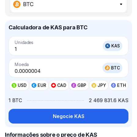
BTC
Calculadora de KAS para BTC
Unidades
KAS
Moeda
BTC
USD
EUR
CAD
GBP
JPY
ETH
1 BTC
2 469 831.6 KAS
Negocie KAS
Informações sobre o preço de KAS