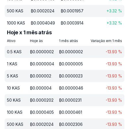
500
KAS
₿
0.0002024
₿
0.0001957
+
3.32
%
1000
KAS
₿
0.0004049
₿
0.0003914
+
3.32
%
Hoje x 1 mês atrás
Ativo
Hoje às
1 mês atrás
Variação em 1 mês
0.5
KAS
₿
0.0000002
₿
0.0000002
-13.93
%
1
KAS
₿
0.0000004
₿
0.0000005
-13.93
%
5
KAS
₿
0.000002
₿
0.0000023
-13.93
%
10
KAS
₿
0.000004
₿
0.0000046
-13.93
%
50
KAS
₿
0.0000202
₿
0.0000231
-13.93
%
100
KAS
₿
0.0000405
₿
0.0000461
-13.93
%
500
KAS
₿
0.0002024
₿
0.0002306
-13.93
%