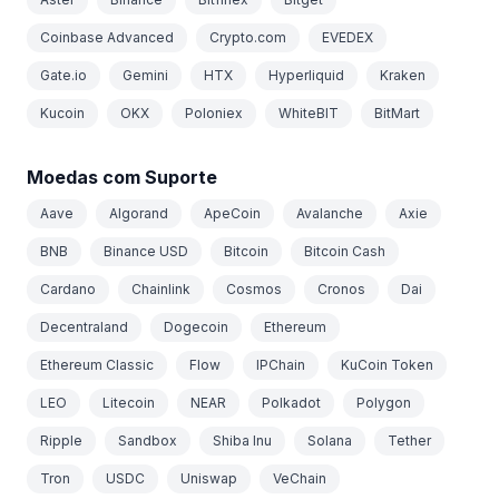
Coinbase Advanced
Crypto.com
EVEDEX
Gate.io
Gemini
HTX
Hyperliquid
Kraken
Kucoin
OKX
Poloniex
WhiteBIT
BitMart
Moedas com Suporte
Aave
Algorand
ApeCoin
Avalanche
Axie
BNB
Binance USD
Bitcoin
Bitcoin Cash
Cardano
Chainlink
Cosmos
Cronos
Dai
Decentraland
Dogecoin
Ethereum
Ethereum Classic
Flow
IPChain
KuCoin Token
LEO
Litecoin
NEAR
Polkadot
Polygon
Ripple
Sandbox
Shiba Inu
Solana
Tether
Tron
USDC
Uniswap
VeChain