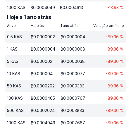
1000
KAS
₿
0.0004049
₿
0.0004613
-13.93
%
Hoje x 1 ano atrás
Ativo
Hoje às
1 ano atrás
Variação em 1 ano
0.5
KAS
₿
0.0000002
₿
0.0000004
-89.36
%
1
KAS
₿
0.0000004
₿
0.0000008
-89.36
%
5
KAS
₿
0.000002
₿
0.0000038
-89.36
%
10
KAS
₿
0.000004
₿
0.0000077
-89.36
%
50
KAS
₿
0.0000202
₿
0.0000383
-89.36
%
100
KAS
₿
0.0000405
₿
0.0000767
-89.36
%
500
KAS
₿
0.0002024
₿
0.0003833
-89.36
%
1000
KAS
₿
0.0004049
₿
0.0007667
-89.36
%