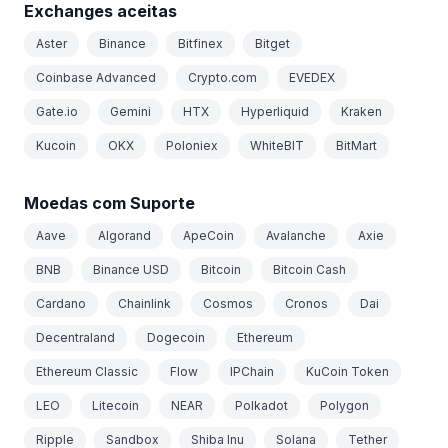
Exchanges aceitas
Aster
Binance
Bitfinex
Bitget
Coinbase Advanced
Crypto.com
EVEDEX
Gate.io
Gemini
HTX
Hyperliquid
Kraken
Kucoin
OKX
Poloniex
WhiteBIT
BitMart
Moedas com Suporte
Aave
Algorand
ApeCoin
Avalanche
Axie
BNB
Binance USD
Bitcoin
Bitcoin Cash
Cardano
Chainlink
Cosmos
Cronos
Dai
Decentraland
Dogecoin
Ethereum
Ethereum Classic
Flow
IPChain
KuCoin Token
LEO
Litecoin
NEAR
Polkadot
Polygon
Ripple
Sandbox
Shiba Inu
Solana
Tether