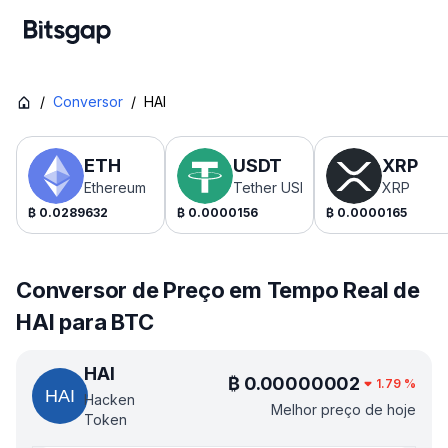
/
Conversor
/
HAI
ETH
USDT
XRP
Ethereum
Tether USDt
XRP
₿
0.0289632
₿
0.0000156
₿
0.0000165
Conversor de Preço em Tempo Real de
HAI para BTC
HAI
₿
0.00000002
1.79
%
Hacken
Melhor preço de hoje
Token