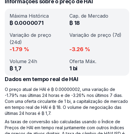
Informações sobre o preço de HAI
Máxima Histórica
Cap. de Mercado
₿
0.0000071
₿
18
Variação de preço
Variação de preço (7d)
(24d)
-1.79
%
-3.26
%
Volume 24h
Oferta Máx.
₿
1,7
1 bi
Dados em tempo real de HAI
O preço atual de HAI é ₿ 0.00000002, uma variação de
-1.79% nas últimas 24 horas e de -3.26% nos últimos 7 dias.
Com uma oferta circulante de 1 bi, a capitalização de mercado
em tempo real de HAI é ₿ 18. O volume de negociação das
últimas 24 horas é ₿ 1,7.
As taxas de conversão são calculadas usando o Índice de
Preços de HAI em tempo real juntamente com outros índices
de preços de ativos digitais. A taxa de câmbio de HAI/USD é