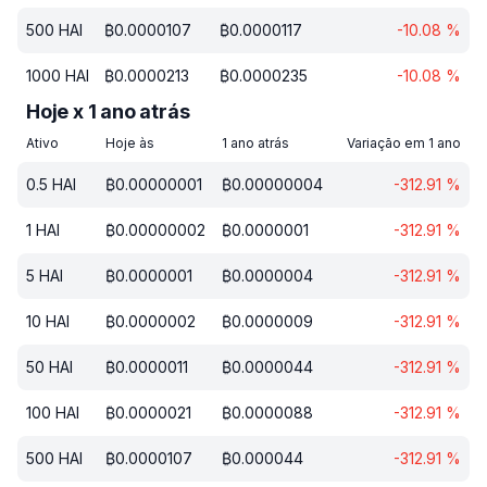
500
HAI
₿
0.0000107
₿
0.0000117
-10.08
%
1000
HAI
₿
0.0000213
₿
0.0000235
-10.08
%
Hoje x 1 ano atrás
Ativo
Hoje às
1 ano atrás
Variação em 1 ano
0.5
HAI
₿
0.00000001
₿
0.00000004
-312.91
%
1
HAI
₿
0.00000002
₿
0.0000001
-312.91
%
5
HAI
₿
0.0000001
₿
0.0000004
-312.91
%
10
HAI
₿
0.0000002
₿
0.0000009
-312.91
%
50
HAI
₿
0.0000011
₿
0.0000044
-312.91
%
100
HAI
₿
0.0000021
₿
0.0000088
-312.91
%
500
HAI
₿
0.0000107
₿
0.000044
-312.91
%