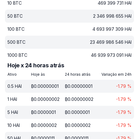
10
BTC
469 399 731
HAI
50
BTC
2 346 998 655
HAI
100
BTC
4 693 997 309
HAI
500
BTC
23 469 986 546
HAI
1000
BTC
46 939 973 091
HAI
Hoje x 24 horas atrás
Ativo
Hoje às
24 horas atrás
Variação em 24h
0.5
HAI
₿
0.00000001
₿
0.00000001
-1.79
%
1
HAI
₿
0.00000002
₿
0.00000002
-1.79
%
5
HAI
₿
0.0000001
₿
0.0000001
-1.79
%
10
HAI
₿
0.0000002
₿
0.0000002
-1.79
%
50
HAI
₿
0.0000011
₿
0.0000011
-1.79
%