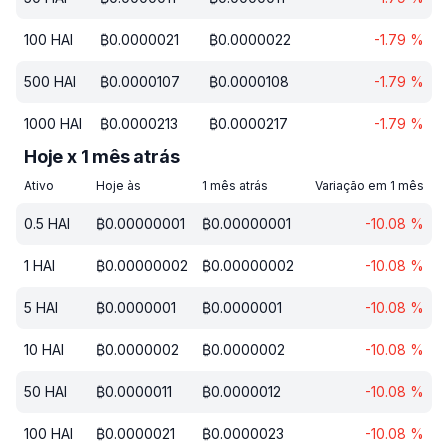
100
HAI
₿
0.0000021
₿
0.0000022
-1.79
%
500
HAI
₿
0.0000107
₿
0.0000108
-1.79
%
1000
HAI
₿
0.0000213
₿
0.0000217
-1.79
%
Hoje x 1 mês atrás
Ativo
Hoje às
1 mês atrás
Variação em 1 mês
0.5
HAI
₿
0.00000001
₿
0.00000001
-10.08
%
1
HAI
₿
0.00000002
₿
0.00000002
-10.08
%
5
HAI
₿
0.0000001
₿
0.0000001
-10.08
%
10
HAI
₿
0.0000002
₿
0.0000002
-10.08
%
50
HAI
₿
0.0000011
₿
0.0000012
-10.08
%
100
HAI
₿
0.0000021
₿
0.0000023
-10.08
%