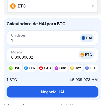
BTC
Calculadora de HAI para BTC
Unidades
HAI
Moeda
BTC
USD
EUR
CAD
GBP
JPY
ETH
1 BTC
46 939 973 HAI
Negocie HAI