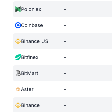
Poloniex
-
Coinbase
-
Binance US
-
Bitfinex
-
BitMart
-
Aster
-
Binance
-