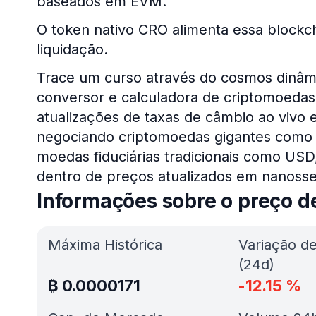
baseados em EVM.
O token nativo CRO alimenta essa blockc
liquidação.
Trace um curso através do cosmos dinâm
conversor e calculadora de criptomoedas 
atualizações de taxas de câmbio ao vivo e
negociando criptomoedas gigantes com
moedas fiduciárias tradicionais como US
dentro de preços atualizados em nanoss
Informações sobre o preço 
Máxima Histórica
Variação d
(24d)
₿
0.0000171
-12.15
%