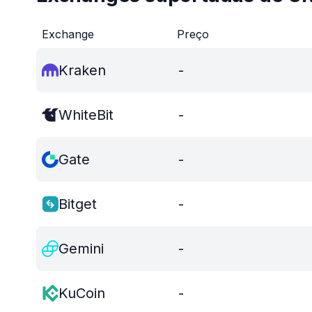
Exchange
Preço
Kraken
-
WhiteBit
-
Gate
-
Bitget
-
Gemini
-
KuCoin
-