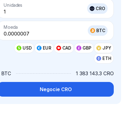
Unidades
CRO
Moeda
BTC
USD
EUR
CAD
GBP
JPY
ETH
1 BTC
1 383 143.3 CRO
Negocie CRO