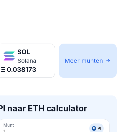
SOL
Solana
Meer munten
Ξ
0.038173
PI naar ETH calculator
Munt
PI