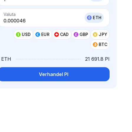
Valuta
ETH
USD
EUR
CAD
GBP
JPY
BTC
1 ETH
21 691.8 PI
Verhandel PI