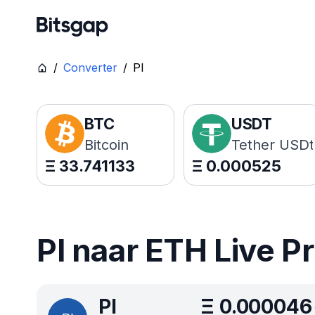
/
Converter
/
PI
BTC
USDT
Bitcoin
Tether USDt
Ξ
33.741133
Ξ
0.000525
PI naar ETH Live Pr
PI
Ξ
0.000046