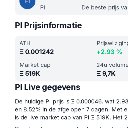
Pi
De beste prijs v
PI Prijsinformatie
ATH
Prijswijzigi
Ξ
0.001242
+
2.93
%
Market cap
24u volum
Ξ
519K
Ξ
9,7K
PI Live gegevens
De huidige PI prijs is Ξ 0.000046, wat 2.
en 8.52% in de afgelopen 7 dagen. Met e
is de live market cap van PI Ξ 519K. Het 