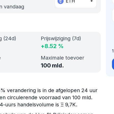
ETH
an vandaag
ng (24d)
Prijswijziging (7d)
+
8.52
%
e
Maximale toevoer
100 mld.
93% verandering is in de afgelopen 24 uur
en circulerende voorraad van 100 mld.
24-uurs handelsvolume is Ξ 9,7K.