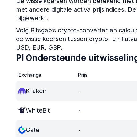
De wisselkoersen worden berekend met b
met andere digitale activa prijsindices. D
bijgewerkt.
Volg Bitsgap’s crypto-converter en calcul
de wisselkoersen tussen crypto- en fiatv
USD, EUR, GBP.
PI Ondersteunde uitwisselin
Exchange
Prijs
Kraken
-
WhiteBit
-
Gate
-