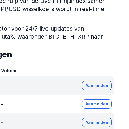
ehulp van de Live PI Prijsindex samen
e PI/USD wisselkoers wordt in real-time
ator voor 24/7 live updates van
aluta’s, waaronder BTC, ETH, XRP naar
gen
Volume
-
Aanmelden
-
Aanmelden
-
Aanmelden