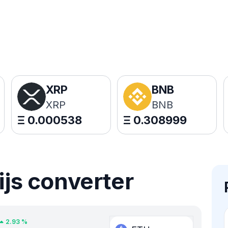
XRP
BNB
XRP
BNB
Ξ
0.000538
Ξ
0.308999
ijs converter
2.93
%