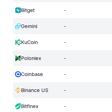
Bitget
-
Gemini
-
KuCoin
-
Poloniex
-
Coinbase
-
Binance US
-
Bitfinex
-