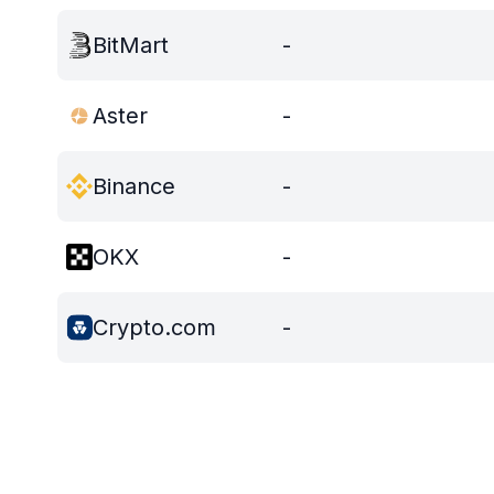
BitMart
-
Aster
-
Binance
-
OKX
-
Crypto.com
-