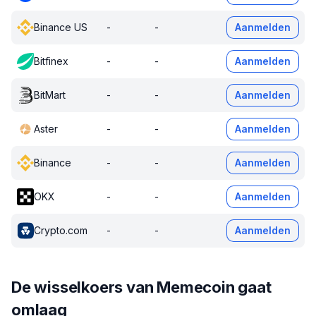
Binance US
-
-
Aanmelden
Bitfinex
-
-
Aanmelden
BitMart
-
-
Aanmelden
Aster
-
-
Aanmelden
Binance
-
-
Aanmelden
OKX
-
-
Aanmelden
Crypto.com
-
-
Aanmelden
De wisselkoers van Memecoin gaat
omlaag