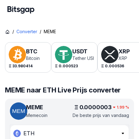
/
Converter
/
MEME
BTC
USDT
XRP
Bitcoin
Tether USDt
XRP
Ξ
33.980414
Ξ
0.000523
Ξ
0.000536
MEME naar ETH Live Prijs converter
MEME
Ξ
0.0000003
1.99
%
Memecoin
De beste prijs van vandaag
ETH