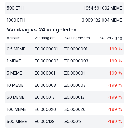
500
ETH
1 954 591 002
MEME
1000
ETH
3 909 182 004
MEME
Vandaag vs. 24 uur geleden
Activum
Vandaag om
24 uur geleden
24u Wijziging
0.5
MEME
Ξ
0.0000001
Ξ
0.0000001
-1.99
%
1
MEME
Ξ
0.0000003
Ξ
0.0000003
-1.99
%
5
MEME
Ξ
0.000001
Ξ
0.000001
-1.99
%
10
MEME
Ξ
0.000003
Ξ
0.000003
-1.99
%
50
MEME
Ξ
0.000013
Ξ
0.000013
-1.99
%
100
MEME
Ξ
0.000026
Ξ
0.000026
-1.99
%
500
MEME
Ξ
0.000128
Ξ
0.00013
-1.99
%