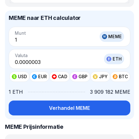
MEME naar ETH calculator
Munt
MEME
Valuta
ETH
USD
EUR
CAD
GBP
JPY
BTC
1 ETH
3 909 182 MEME
Verhandel MEME
MEME Prijsinformatie