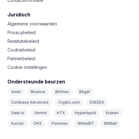
Contactinformatie
Juridisch
Algemene voorwaarden
Privacybeleid
Restitutiebeleid
Cookiebeleid
Partnerbeleid
Cookie-instellingen
Ondersteunde beurzen
Aster
Binance
Bitfinex
Bitget
Coinbase Advanced
Crypto.com
EVEDEX
Gate.io
Gemini
HTX
Hyperliquid
Kraken
Kucoin
OKX
Poloniex
WhiteBIT
BitMart