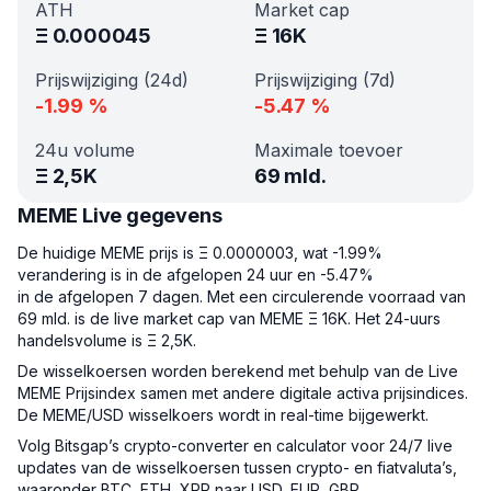
ATH
Market cap
Ξ
0.000045
Ξ
16K
Prijswijziging (24d)
Prijswijziging (7d)
-1.99
%
-5.47
%
24u volume
Maximale toevoer
Ξ
2,5K
69 mld.
MEME Live gegevens
De huidige MEME prijs is Ξ 0.0000003, wat -1.99%
verandering is in de afgelopen 24 uur en -5.47%
in de afgelopen 7 dagen. Met een circulerende voorraad van
69 mld. is de live market cap van MEME Ξ 16K. Het 24-uurs
handelsvolume is Ξ 2,5K.
De wisselkoersen worden berekend met behulp van de Live
MEME Prijsindex samen met andere digitale activa prijsindices.
De MEME/USD wisselkoers wordt in real-time bijgewerkt.
Volg Bitsgap’s crypto-converter en calculator voor 24/7 live
updates van de wisselkoersen tussen crypto- en fiatvaluta’s,
waaronder BTC, ETH, XRP naar USD, EUR, GBP.