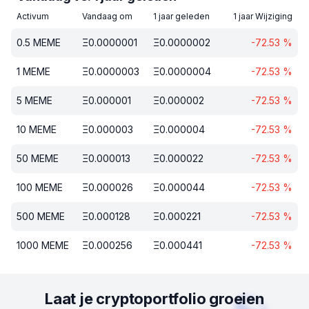
Activum
Vandaag om
1 jaar geleden
1 jaar Wijziging
0.5
MEME
Ξ
0.0000001
Ξ
0.0000002
-72.53
%
1
MEME
Ξ
0.0000003
Ξ
0.0000004
-72.53
%
5
MEME
Ξ
0.000001
Ξ
0.000002
-72.53
%
10
MEME
Ξ
0.000003
Ξ
0.000004
-72.53
%
50
MEME
Ξ
0.000013
Ξ
0.000022
-72.53
%
100
MEME
Ξ
0.000026
Ξ
0.000044
-72.53
%
500
MEME
Ξ
0.000128
Ξ
0.000221
-72.53
%
1000
MEME
Ξ
0.000256
Ξ
0.000441
-72.53
%
Laat je cryptoportfolio groeien