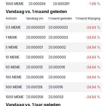
1000
MEME
Ξ
0.000256
Ξ
0.000261
-1.99
%
Vandaag vs. 1 maand geleden
Activum
Vandaag om
1 maand geleden
1 maand Wijziging
0.5
MEME
Ξ
0.0000001
Ξ
0.0000002
-24.94
%
1
MEME
Ξ
0.0000003
Ξ
0.0000003
-24.94
%
5
MEME
Ξ
0.000001
Ξ
0.000002
-24.94
%
10
MEME
Ξ
0.000003
Ξ
0.000003
-24.94
%
50
MEME
Ξ
0.000013
Ξ
0.000016
-24.94
%
100
MEME
Ξ
0.000026
Ξ
0.000032
-24.94
%
500
MEME
Ξ
0.000128
Ξ
0.00016
-24.94
%
1000
MEME
Ξ
0.000256
Ξ
0.00032
-24.94
%
Vandaag vs. 1 jaar geleden