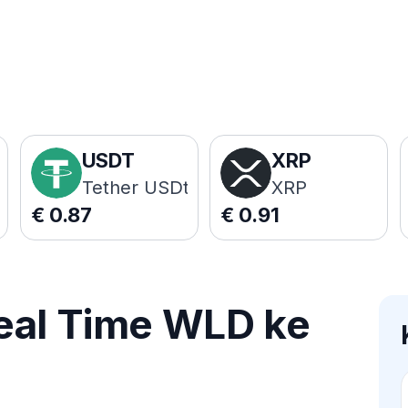
USDT
XRP
Tether USDt
XRP
€
0.87
€
0.91
eal Time WLD ke