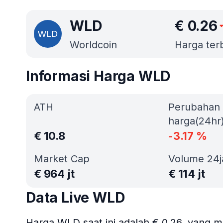
WLD
€
0.26
Worldcoin
Harga terb
Informasi Harga WLD
ATH
Perubahan
harga(24hr
€
10.8
-3.17
%
Market Cap
Volume 24
€
964 jt
€
114 jt
Data Live WLD
Harga WLD saat ini adalah € 0.26, yang