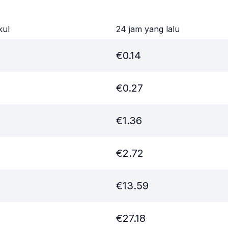
kul
24 jam yang lalu
€
0.14
€
0.27
€
1.36
€
2.72
€
13.59
€
27.18