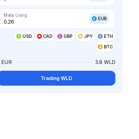
Mata Uang
EUR
USD
CAD
GBP
JPY
ETH
BTC
1 EUR
3.8 WLD
Trading WLD