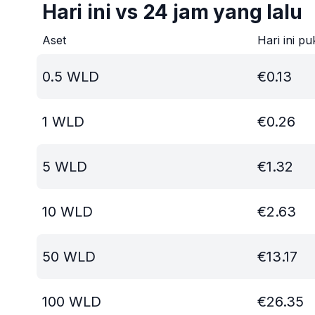
Hari ini vs 24 jam yang lalu
Aset
Hari ini pu
0.5
WLD
€
0.13
1
WLD
€
0.26
5
WLD
€
1.32
10
WLD
€
2.63
50
WLD
€
13.17
100
WLD
€
26.35