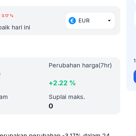
3.17
%
EUR
aik hari ini
Perubahan harga(7hr)
)
+
2.22
%
jam
Suplai maks.
0
 merupakan perubahan -3.17% dalam 24