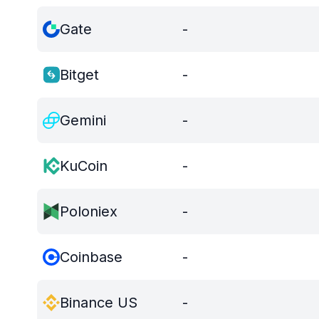
Gate
-
Bitget
-
Gemini
-
KuCoin
-
Poloniex
-
Coinbase
-
Binance US
-