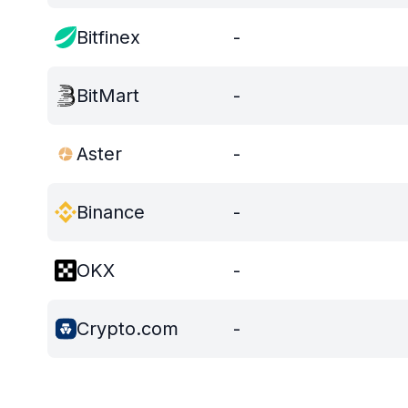
Bitfinex
-
BitMart
-
Aster
-
Binance
-
OKX
-
Crypto.com
-