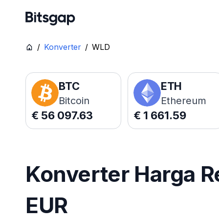
/
Konverter
/
WLD
BTC
ETH
Bitcoin
Ethereum
€
56 097.63
€
1 661.59
Konverter Harga R
EUR