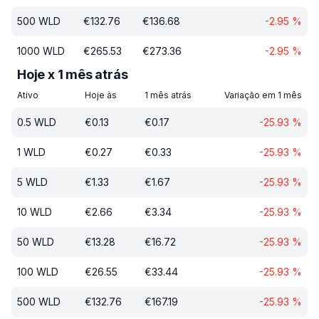
500
WLD
€
132.76
€
136.68
-2.95
%
1000
WLD
€
265.53
€
273.36
-2.95
%
Hoje x 1 mês atrás
Ativo
Hoje às
1 mês atrás
Variação em 1 mês
0.5
WLD
€
0.13
€
0.17
-25.93
%
1
WLD
€
0.27
€
0.33
-25.93
%
5
WLD
€
1.33
€
1.67
-25.93
%
10
WLD
€
2.66
€
3.34
-25.93
%
50
WLD
€
13.28
€
16.72
-25.93
%
100
WLD
€
26.55
€
33.44
-25.93
%
500
WLD
€
132.76
€
167.19
-25.93
%