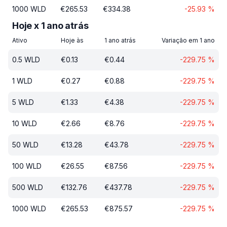
1000
WLD
€
265.53
€
334.38
-25.93
%
Hoje x 1 ano atrás
Ativo
Hoje às
1 ano atrás
Variação em 1 ano
0.5
WLD
€
0.13
€
0.44
-229.75
%
1
WLD
€
0.27
€
0.88
-229.75
%
5
WLD
€
1.33
€
4.38
-229.75
%
10
WLD
€
2.66
€
8.76
-229.75
%
50
WLD
€
13.28
€
43.78
-229.75
%
100
WLD
€
26.55
€
87.56
-229.75
%
500
WLD
€
132.76
€
437.78
-229.75
%
1000
WLD
€
265.53
€
875.57
-229.75
%