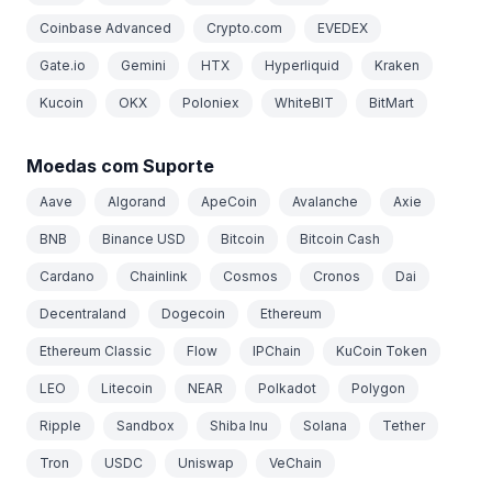
Coinbase Advanced
Crypto.com
EVEDEX
Gate.io
Gemini
HTX
Hyperliquid
Kraken
Kucoin
OKX
Poloniex
WhiteBIT
BitMart
Moedas com Suporte
Aave
Algorand
ApeCoin
Avalanche
Axie
BNB
Binance USD
Bitcoin
Bitcoin Cash
Cardano
Chainlink
Cosmos
Cronos
Dai
Decentraland
Dogecoin
Ethereum
Ethereum Classic
Flow
IPChain
KuCoin Token
LEO
Litecoin
NEAR
Polkadot
Polygon
Ripple
Sandbox
Shiba Inu
Solana
Tether
Tron
USDC
Uniswap
VeChain