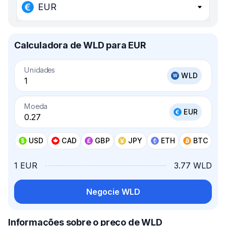
EUR
Calculadora de WLD para EUR
Unidades
WLD
Moeda
EUR
USD
CAD
GBP
JPY
ETH
BTC
1 EUR
3.77 WLD
Negocie WLD
Informações sobre o preço de WLD