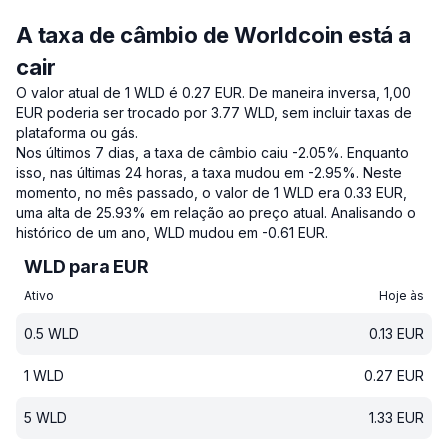
A taxa de câmbio de Worldcoin está a
cair
O valor atual de 1 WLD é 0.27 EUR.
De maneira inversa, 1,00
EUR poderia ser trocado por 3.77 WLD, sem incluir taxas de
plataforma ou gás.
Nos últimos 7 dias, a taxa de câmbio caiu -2.05%.
Enquanto
isso, nas últimas 24 horas, a taxa mudou em -2.95%.
Neste
momento, no mês passado, o valor de 1 WLD era 0.33 EUR,
uma alta de 25.93% em relação ao preço atual.
Analisando o
histórico de um ano, WLD mudou em -0.61 EUR.
WLD para EUR
Ativo
Hoje às
0.5
WLD
0.13
EUR
1
WLD
0.27
EUR
5
WLD
1.33
EUR