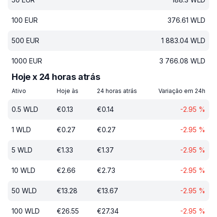
100
EUR
376.61
WLD
500
EUR
1 883.04
WLD
1000
EUR
3 766.08
WLD
Hoje x 24 horas atrás
Ativo
Hoje às
24 horas atrás
Variação em 24h
0.5
WLD
€
0.13
€
0.14
-2.95
%
1
WLD
€
0.27
€
0.27
-2.95
%
5
WLD
€
1.33
€
1.37
-2.95
%
10
WLD
€
2.66
€
2.73
-2.95
%
50
WLD
€
13.28
€
13.67
-2.95
%
100
WLD
€
26.55
€
27.34
-2.95
%