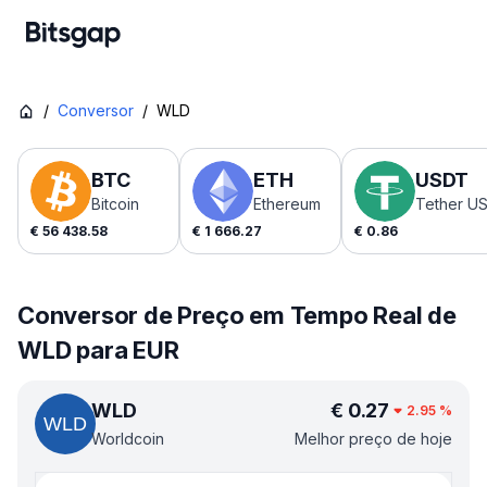
/
Conversor
/
WLD
BTC
ETH
USDT
Bitcoin
Ethereum
Tether U
€
56 438.58
€
1 666.27
€
0.86
Conversor de Preço em Tempo Real de
WLD para EUR
WLD
€
0.27
2.95
%
Worldcoin
Melhor preço de hoje