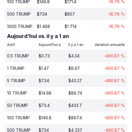
100
TRUMP
$
146.8
$
171.4
-16.76
%
500
TRUMP
$
734
$
857
-16.76
%
1000
TRUMP
$
1 468
$
1 714
-16.76
%
Aujourd’hui vs. il y a 1 an
Actif
Aujourd’hui à
Il y a 1 an
Variation annuelle
0.5
TRUMP
$
0.73
$
4.34
-490.87
%
1
TRUMP
$
1.47
$
8.67
-490.87
%
5
TRUMP
$
7.34
$
43.37
-490.87
%
10
TRUMP
$
14.68
$
86.74
-490.87
%
50
TRUMP
$
73.4
$
433.7
-490.87
%
100
TRUMP
$
146.8
$
867.4
-490.87
%
500
TRUMP
$
734
$
4 337
-490.87
%