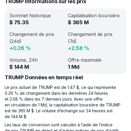
TRUMP Informations sur les prix
Sommet historique
Capitalisation boursière
$
75.35
$
365 M
Changement de prix
Changement de prix
(24d)
(7d)
+
0.26
%
+
2.58
%
Volume, 24h
Offre maximale
$
144 M
1 Md
TRUMP Données en temps réel
Le prix actuel de TRUMP est de 1.47 $, ce qui représente
0.26 % de changement dans les dernières 24 heures
et 2.58 % dans les 7 derniers jours. Avec une offre
en circulation de 1 Md, la capitalisation boursière de TRUMP
est de 365 M $. Le volume d’échange sur 24 heures est
de 144 M $.
Les taux de conversion sont calculés à l’aide de l’indice
de prix TRUMP en direct et d’autres indices de prix d’actifs