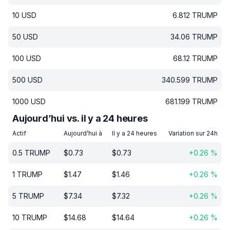
10
USD
6.812
TRUMP
50
USD
34.06
TRUMP
100
USD
68.12
TRUMP
500
USD
340.599
TRUMP
1000
USD
681.199
TRUMP
Aujourd’hui vs. il y a 24 heures
Actif
Aujourd’hui à
Il y a 24 heures
Variation sur 24h
0.5
TRUMP
$
0.73
$
0.73
+
0.26
%
1
TRUMP
$
1.47
$
1.46
+
0.26
%
5
TRUMP
$
7.34
$
7.32
+
0.26
%
10
TRUMP
$
14.68
$
14.64
+
0.26
%