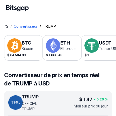
/
Convertisseur
/
TRUMP
BTC
ETH
USDT
Bitcoin
Ethereum
Tether U
$
64 594.33
$
1 888.45
$
1
Convertisseur de prix en temps réel
de TRUMP à USD
TRUMP
$
1.47
0.26
%
OFFICIAL
Meilleur prix du jour
TRUMP