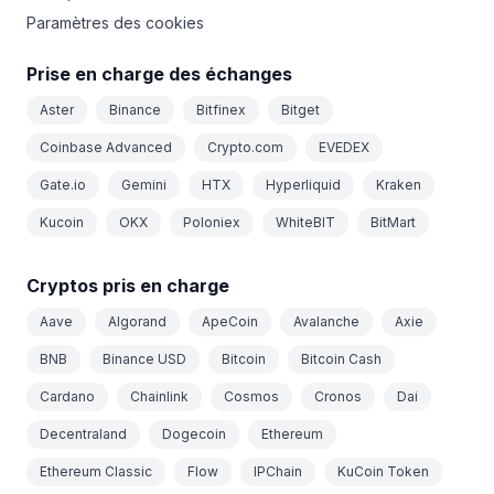
Paramètres des cookies
Prise en charge des échanges
Aster
Binance
Bitfinex
Bitget
Coinbase Advanced
Crypto.com
EVEDEX
Gate.io
Gemini
HTX
Hyperliquid
Kraken
Kucoin
OKX
Poloniex
WhiteBIT
BitMart
Cryptos pris en charge
Aave
Algorand
ApeCoin
Avalanche
Axie
BNB
Binance USD
Bitcoin
Bitcoin Cash
Cardano
Chainlink
Cosmos
Cronos
Dai
Decentraland
Dogecoin
Ethereum
Ethereum Classic
Flow
IPChain
KuCoin Token