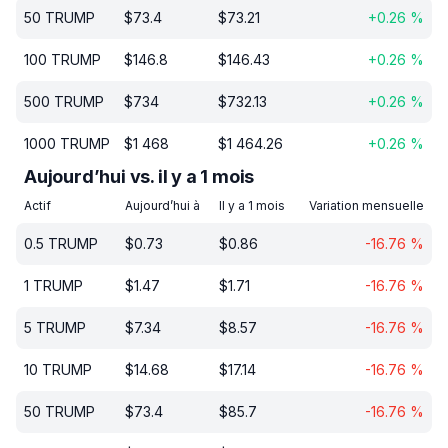
50
TRUMP
$
73.4
$
73.21
+
0.26
%
100
TRUMP
$
146.8
$
146.43
+
0.26
%
500
TRUMP
$
734
$
732.13
+
0.26
%
1000
TRUMP
$
1 468
$
1 464.26
+
0.26
%
Aujourd’hui vs. il y a 1 mois
Actif
Aujourd’hui à
Il y a 1 mois
Variation mensuelle
0.5
TRUMP
$
0.73
$
0.86
-16.76
%
1
TRUMP
$
1.47
$
1.71
-16.76
%
5
TRUMP
$
7.34
$
8.57
-16.76
%
10
TRUMP
$
14.68
$
17.14
-16.76
%
50
TRUMP
$
73.4
$
85.7
-16.76
%