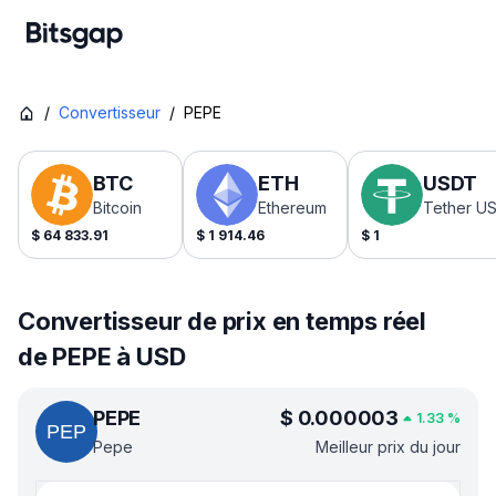
/
Convertisseur
/
PEPE
BTC
ETH
USDT
Bitcoin
Ethereum
Tether U
$
64 833.91
$
1 914.46
$
1
Convertisseur de prix en temps réel
de PEPE à USD
PEPE
$
0.000003
1.33
%
Pepe
Meilleur prix du jour