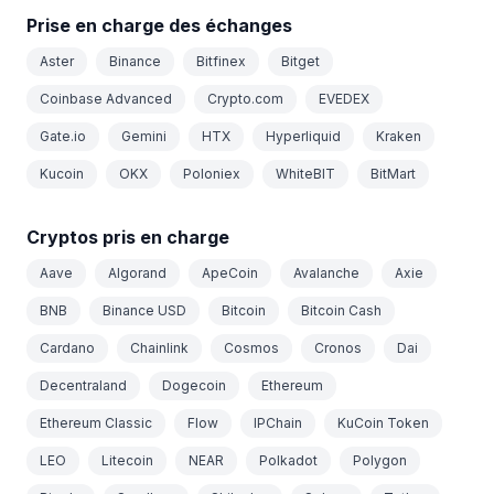
Prise en charge des échanges
Aster
Binance
Bitfinex
Bitget
Coinbase Advanced
Crypto.com
EVEDEX
Gate.io
Gemini
HTX
Hyperliquid
Kraken
Kucoin
OKX
Poloniex
WhiteBIT
BitMart
Cryptos pris en charge
Aave
Algorand
ApeCoin
Avalanche
Axie
BNB
Binance USD
Bitcoin
Bitcoin Cash
Cardano
Chainlink
Cosmos
Cronos
Dai
Decentraland
Dogecoin
Ethereum
Ethereum Classic
Flow
IPChain
KuCoin Token
LEO
Litecoin
NEAR
Polkadot
Polygon