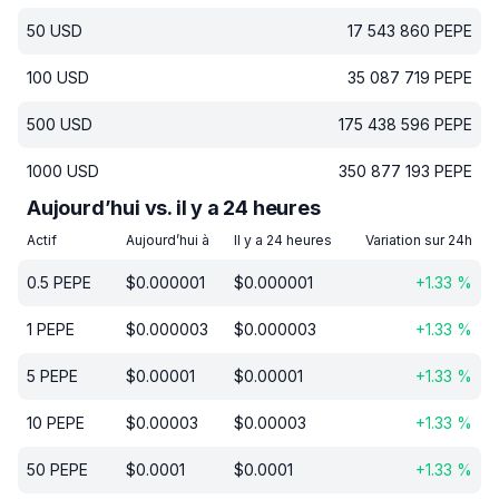
50
USD
17 543 860
PEPE
100
USD
35 087 719
PEPE
500
USD
175 438 596
PEPE
1000
USD
350 877 193
PEPE
Aujourd’hui vs. il y a 24 heures
Actif
Aujourd’hui à
Il y a 24 heures
Variation sur 24h
0.5
PEPE
$
0.000001
$
0.000001
+
1.33
%
1
PEPE
$
0.000003
$
0.000003
+
1.33
%
5
PEPE
$
0.00001
$
0.00001
+
1.33
%
10
PEPE
$
0.00003
$
0.00003
+
1.33
%
50
PEPE
$
0.0001
$
0.0001
+
1.33
%