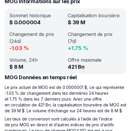
MOG Informations sur les prix
Sommet historique
Capitalisation boursière
$
0.000004
$
39 M
Changement de prix
Changement de prix
(24d)
(7d)
-1.03
%
+
1.75
%
Volume, 24h
Offre maximale
$
8 M
421 Bn
MOG Données en temps réel
Le prix actuel de MOG est de 0.0000001 $, ce qui représente
-1.03 % de changement dans les dernières 24 heures
et 1.75 % dans les 7 derniers jours. Avec une offre
en circulation de 421 Bn, la capitalisation boursière de MOG est
de 39 M $. Le volume d’échange sur 24 heures est de 8 M $.
Les taux de conversion sont calculés à l’aide de l’indice
de prix MOG en direct et d’autres indices de prix d’actifs
numériques. Le taux de change MOG/USD est mis à jour