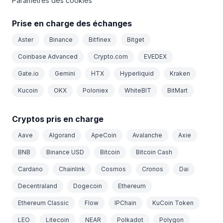
Paramètres des cookies
Prise en charge des échanges
Aster
Binance
Bitfinex
Bitget
Coinbase Advanced
Crypto.com
EVEDEX
Gate.io
Gemini
HTX
Hyperliquid
Kraken
Kucoin
OKX
Poloniex
WhiteBIT
BitMart
Cryptos pris en charge
Aave
Algorand
ApeCoin
Avalanche
Axie
BNB
Binance USD
Bitcoin
Bitcoin Cash
Cardano
Chainlink
Cosmos
Cronos
Dai
Decentraland
Dogecoin
Ethereum
Ethereum Classic
Flow
IPChain
KuCoin Token
LEO
Litecoin
NEAR
Polkadot
Polygon