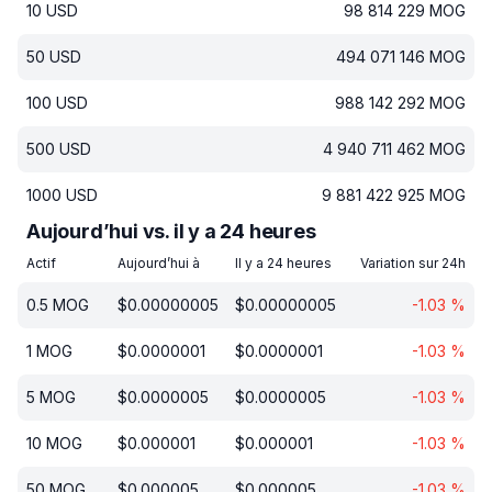
10
USD
98 814 229
MOG
50
USD
494 071 146
MOG
100
USD
988 142 292
MOG
500
USD
4 940 711 462
MOG
1000
USD
9 881 422 925
MOG
Aujourd’hui vs. il y a 24 heures
Actif
Aujourd’hui à
Il y a 24 heures
Variation sur 24h
0.5
MOG
$
0.00000005
$
0.00000005
-1.03
%
1
MOG
$
0.0000001
$
0.0000001
-1.03
%
5
MOG
$
0.0000005
$
0.0000005
-1.03
%
10
MOG
$
0.000001
$
0.000001
-1.03
%
50
MOG
$
0.000005
$
0.000005
-1.03
%