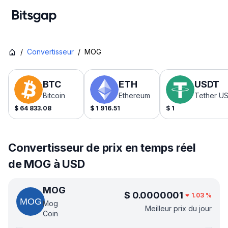
/
Convertisseur
/
MOG
BTC
ETH
USDT
Bitcoin
Ethereum
Tether U
$
64 833.08
$
1 916.51
$
1
Convertisseur de prix en temps réel
de MOG à USD
MOG
$
0.0000001
1.03
%
Mog
Meilleur prix du jour
Coin