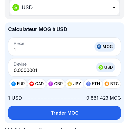
USD
Calculateur MOG à USD
Pièce
MOG
Devise
USD
EUR
CAD
GBP
JPY
ETH
BTC
1 USD
9 881 423 MOG
Trader MOG