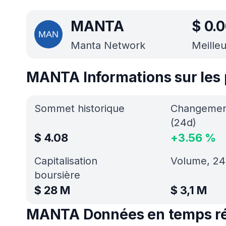
MANTA
$
0.
Manta Network
Meilleu
MANTA Informations sur les 
Sommet historique
Changement
(24d)
$
4.08
+
3.56
%
Capitalisation
Volume, 24
boursière
$
28 M
$
3,1 M
MANTA Données en temps ré