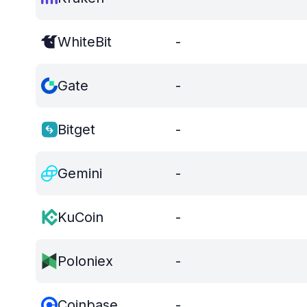
WhiteBit
-
Gate
-
Bitget
-
Gemini
-
KuCoin
-
Poloniex
-
Coinbase
-