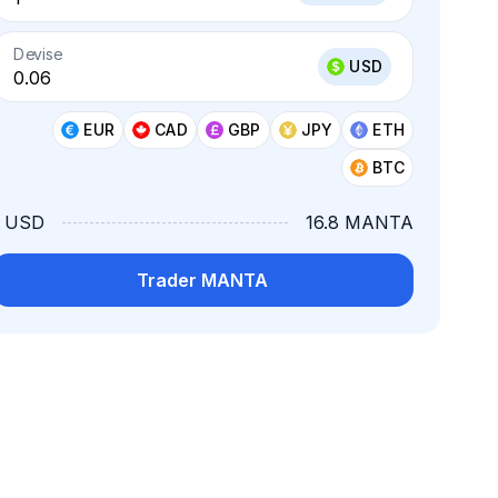
Devise
USD
EUR
CAD
GBP
JPY
ETH
BTC
1 USD
16.8 MANTA
Trader MANTA