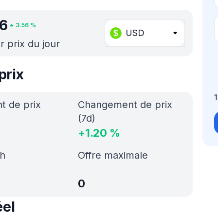
06
3.56
%
USD
r prix du jour
prix
 de prix
Changement de prix
(7d)
+
1.20
%
h
Offre maximale
0
el