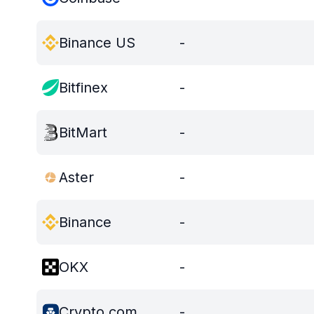
Binance US
-
Bitfinex
-
BitMart
-
Aster
-
Binance
-
OKX
-
Crypto.com
-