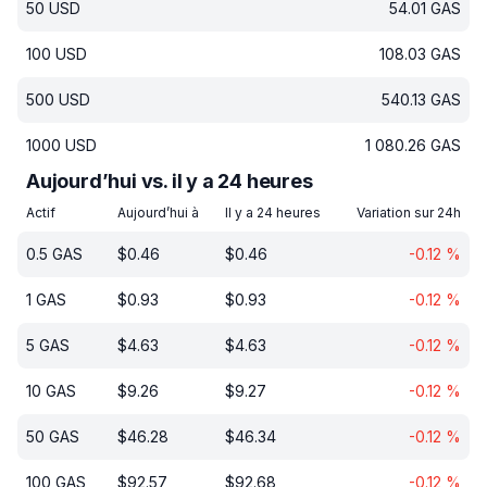
50
USD
54.01
GAS
100
USD
108.03
GAS
500
USD
540.13
GAS
1000
USD
1 080.26
GAS
Aujourd’hui vs. il y a 24 heures
Actif
Aujourd’hui à
Il y a 24 heures
Variation sur 24h
0.5
GAS
$
0.46
$
0.46
-0.12
%
1
GAS
$
0.93
$
0.93
-0.12
%
5
GAS
$
4.63
$
4.63
-0.12
%
10
GAS
$
9.26
$
9.27
-0.12
%
50
GAS
$
46.28
$
46.34
-0.12
%
100
GAS
$
92.57
$
92.68
-0.12
%