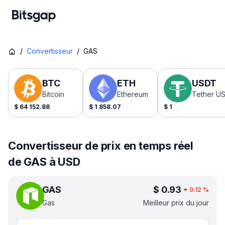
/
Convertisseur
/
GAS
BTC
ETH
USDT
Bitcoin
Ethereum
Tether U
$
64 152.88
$
1 858.07
$
1
Convertisseur de prix en temps réel
de GAS à USD
GAS
$
0.93
0.12
%
Gas
Meilleur prix du jour