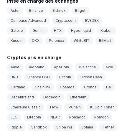
Prise en charge des échanges
Aster
Binance
Bitfinex
Bitget
Coinbase Advanced
Crypto.com
EVEDEX
Gate.io
Gemini
HTX
Hyperliquid
Kraken
Kucoin
OKX
Poloniex
WhiteBIT
BitMart
Cryptos pris en charge
Aave
Algorand
ApeCoin
Avalanche
Axie
BNB
Binance USD
Bitcoin
Bitcoin Cash
Cardano
Chainlink
Cosmos
Cronos
Dai
Decentraland
Dogecoin
Ethereum
Ethereum Classic
Flow
IPChain
KuCoin Token
LEO
Litecoin
NEAR
Polkadot
Polygon
Ripple
Sandbox
Shiba Inu
Solana
Tether