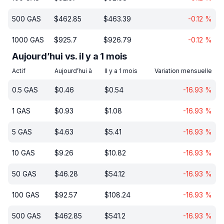
500
GAS
$
462.85
$
463.39
-0.12
%
1000
GAS
$
925.7
$
926.79
-0.12
%
Aujourd’hui vs. il y a 1 mois
Actif
Aujourd’hui à
Il y a 1 mois
Variation mensuelle
0.5
GAS
$
0.46
$
0.54
-16.93
%
1
GAS
$
0.93
$
1.08
-16.93
%
5
GAS
$
4.63
$
5.41
-16.93
%
10
GAS
$
9.26
$
10.82
-16.93
%
50
GAS
$
46.28
$
54.12
-16.93
%
100
GAS
$
92.57
$
108.24
-16.93
%
500
GAS
$
462.85
$
541.2
-16.93
%