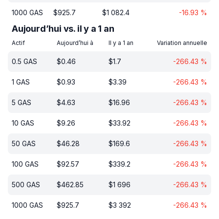
1000
GAS
$
925.7
$
1 082.4
-16.93
%
Aujourd’hui vs. il y a 1 an
Actif
Aujourd’hui à
Il y a 1 an
Variation annuelle
0.5
GAS
$
0.46
$
1.7
-266.43
%
1
GAS
$
0.93
$
3.39
-266.43
%
5
GAS
$
4.63
$
16.96
-266.43
%
10
GAS
$
9.26
$
33.92
-266.43
%
50
GAS
$
46.28
$
169.6
-266.43
%
100
GAS
$
92.57
$
339.2
-266.43
%
500
GAS
$
462.85
$
1 696
-266.43
%
1000
GAS
$
925.7
$
3 392
-266.43
%