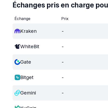
Échanges pris en charge po
Échange
Prix
Kraken
-
WhiteBit
-
Gate
-
Bitget
-
Gemini
-