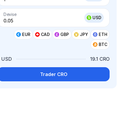
Devise
USD
EUR
CAD
GBP
JPY
ETH
BTC
1 USD
19.1 CRO
Trader CRO