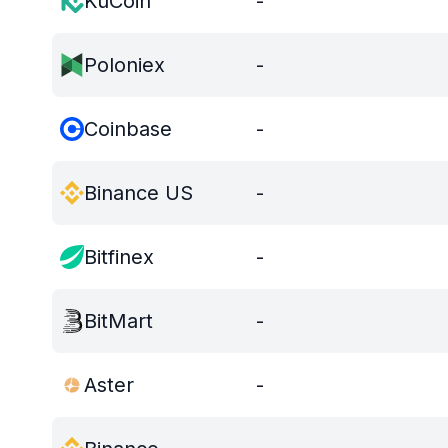
KuCoin
-
Poloniex
-
Coinbase
-
Binance US
-
Bitfinex
-
BitMart
-
Aster
-