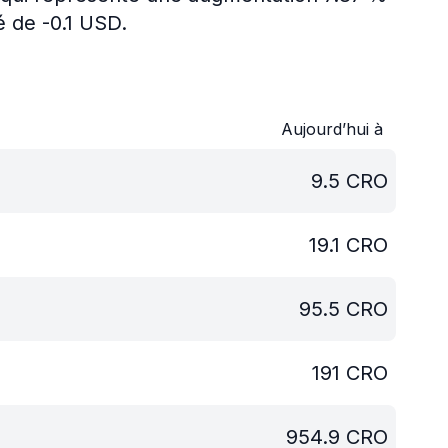
é de -0.1 USD.
Aujourd’hui à
9.5
CRO
19.1
CRO
95.5
CRO
191
CRO
954.9
CRO