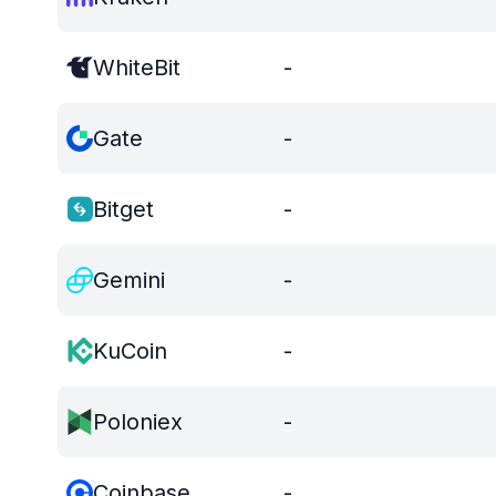
WhiteBit
-
Gate
-
Bitget
-
Gemini
-
KuCoin
-
Poloniex
-
Coinbase
-