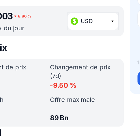
003
8.86
%
USD
x du jour
ix
 de prix
Changement de prix
(7d)
-9.50
%
h
Offre maximale
89 Bn
l