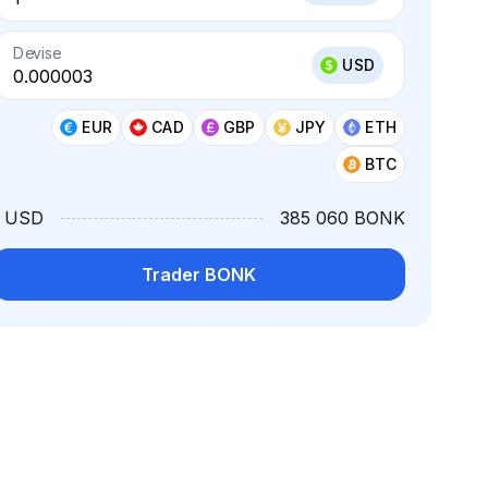
Devise
USD
EUR
CAD
GBP
JPY
ETH
BTC
1 USD
385 060 BONK
Trader BONK