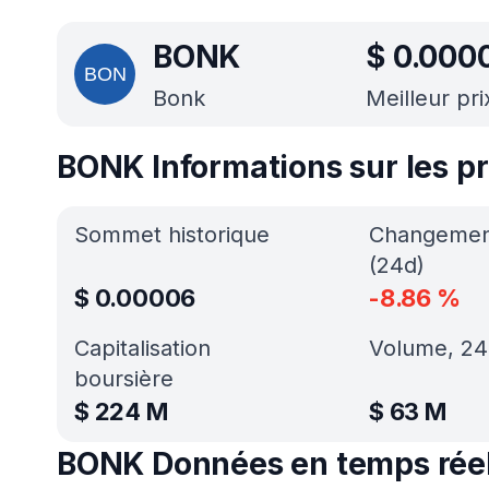
BONK
$
0.000
Bonk
Meilleur pri
BONK Informations sur les pr
Sommet historique
Changement
(24d)
$
0.00006
-8.86
%
Capitalisation
Volume, 24
boursière
$
224 M
$
63 M
BONK Données en temps rée