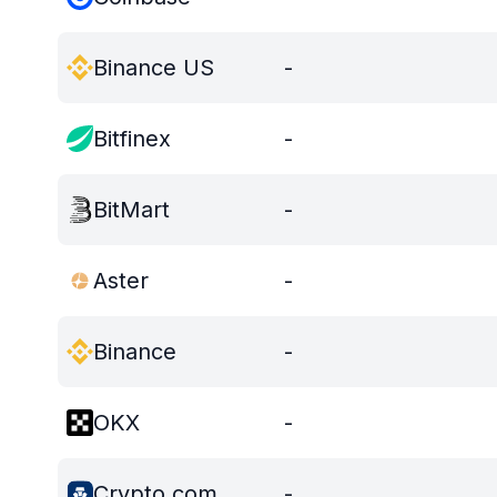
Binance US
-
Bitfinex
-
BitMart
-
Aster
-
Binance
-
OKX
-
Crypto.com
-