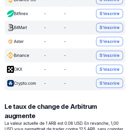
Bitfinex
-
-
S’inscrire
BitMart
-
-
S’inscrire
Aster
-
-
S’inscrire
Binance
-
-
S’inscrire
OKX
-
-
S’inscrire
Crypto.com
-
-
S’inscrire
Le taux de change de Arbitrum
augmente
La valeur actuelle de 1 ARB est 0.08 USD.
En revanche, 1,00
USD vous permettrait de trader contre 12.5 ARB, sans compter