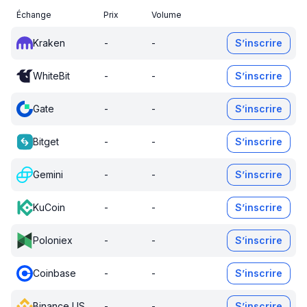
Échange
Prix
Volume
Kraken
-
-
S’inscrire
WhiteBit
-
-
S’inscrire
Gate
-
-
S’inscrire
Bitget
-
-
S’inscrire
Gemini
-
-
S’inscrire
KuCoin
-
-
S’inscrire
Poloniex
-
-
S’inscrire
Coinbase
-
-
S’inscrire
Binance US
-
-
S’inscrire