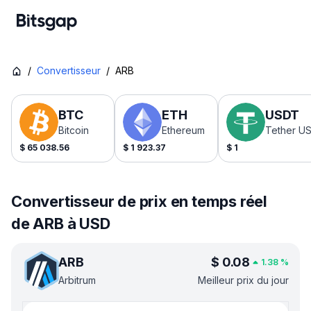
/
Convertisseur
/
ARB
BTC
ETH
USDT
Bitcoin
Ethereum
Tether U
$
65 038.56
$
1 923.37
$
1
Convertisseur de prix en temps réel
de ARB à USD
ARB
$
0.08
1.38
%
Arbitrum
Meilleur prix du jour