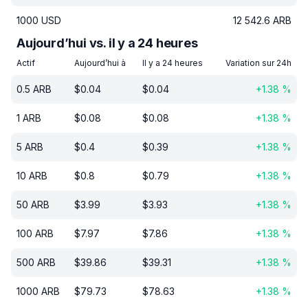
1000
USD
12 542.6
ARB
Aujourd’hui vs. il y a 24 heures
Actif
Aujourd’hui à
Il y a 24 heures
Variation sur 24h
0.5
ARB
$
0.04
$
0.04
+
1.38
%
1
ARB
$
0.08
$
0.08
+
1.38
%
5
ARB
$
0.4
$
0.39
+
1.38
%
10
ARB
$
0.8
$
0.79
+
1.38
%
50
ARB
$
3.99
$
3.93
+
1.38
%
100
ARB
$
7.97
$
7.86
+
1.38
%
500
ARB
$
39.86
$
39.31
+
1.38
%
1000
ARB
$
79.73
$
78.63
+
1.38
%