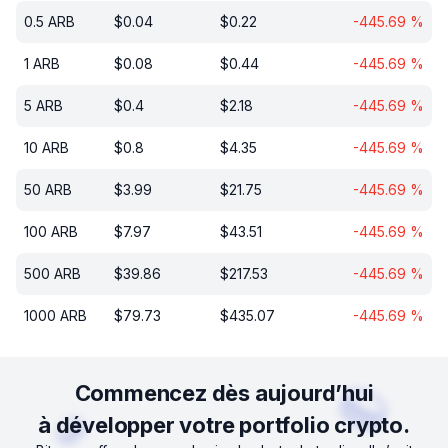
0.5
ARB
$
0.04
$
0.22
-445.69
%
1
ARB
$
0.08
$
0.44
-445.69
%
5
ARB
$
0.4
$
2.18
-445.69
%
10
ARB
$
0.8
$
4.35
-445.69
%
50
ARB
$
3.99
$
21.75
-445.69
%
100
ARB
$
7.97
$
43.51
-445.69
%
500
ARB
$
39.86
$
217.53
-445.69
%
1000
ARB
$
79.73
$
435.07
-445.69
%
Commencez dès aujourd’hui
à développer votre portfolio crypto.