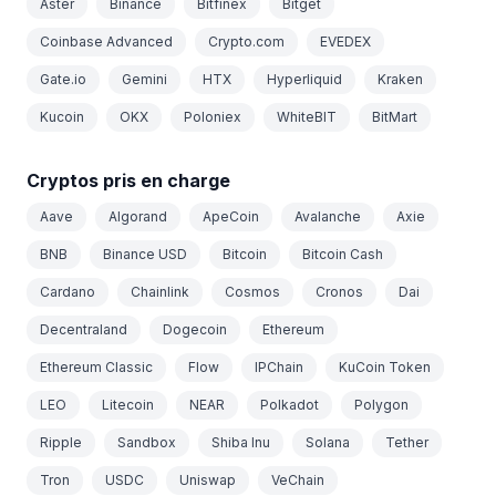
Aster
Binance
Bitfinex
Bitget
Coinbase Advanced
Crypto.com
EVEDEX
Gate.io
Gemini
HTX
Hyperliquid
Kraken
Kucoin
OKX
Poloniex
WhiteBIT
BitMart
Cryptos pris en charge
Aave
Algorand
ApeCoin
Avalanche
Axie
BNB
Binance USD
Bitcoin
Bitcoin Cash
Cardano
Chainlink
Cosmos
Cronos
Dai
Decentraland
Dogecoin
Ethereum
Ethereum Classic
Flow
IPChain
KuCoin Token
LEO
Litecoin
NEAR
Polkadot
Polygon
Ripple
Sandbox
Shiba Inu
Solana
Tether
Tron
USDC
Uniswap
VeChain