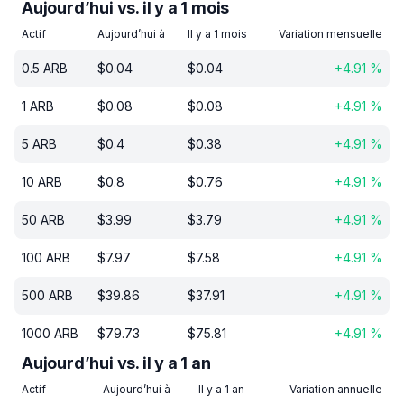
Aujourd’hui vs. il y a 1 mois
Actif
Aujourd’hui à
Il y a 1 mois
Variation mensuelle
0.5
ARB
$
0.04
$
0.04
+
4.91
%
1
ARB
$
0.08
$
0.08
+
4.91
%
5
ARB
$
0.4
$
0.38
+
4.91
%
10
ARB
$
0.8
$
0.76
+
4.91
%
50
ARB
$
3.99
$
3.79
+
4.91
%
100
ARB
$
7.97
$
7.58
+
4.91
%
500
ARB
$
39.86
$
37.91
+
4.91
%
1000
ARB
$
79.73
$
75.81
+
4.91
%
Aujourd’hui vs. il y a 1 an
Actif
Aujourd’hui à
Il y a 1 an
Variation annuelle