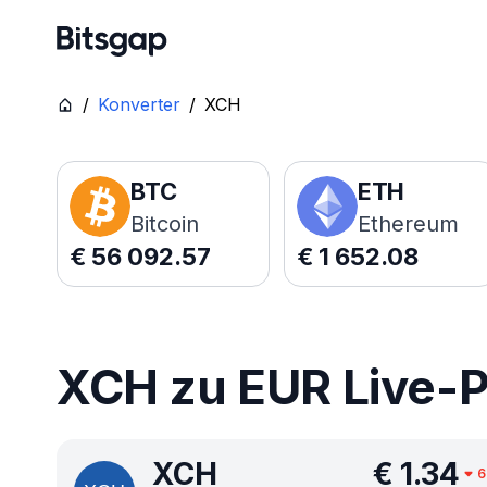
/
Konverter
/
XCH
BTC
ETH
Bitcoin
Ethereum
€
56 092.57
€
1 652.08
XCH zu EUR Live-P
XCH
€
1.34
6