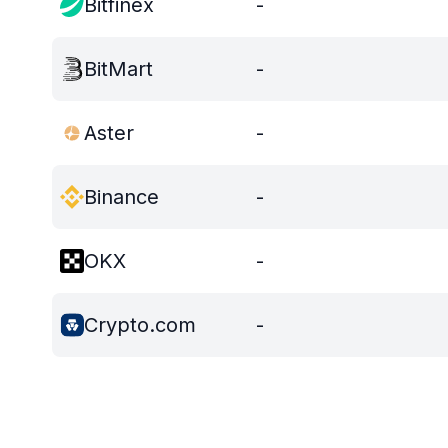
Bitfinex
-
BitMart
-
Aster
-
Binance
-
OKX
-
Crypto.com
-