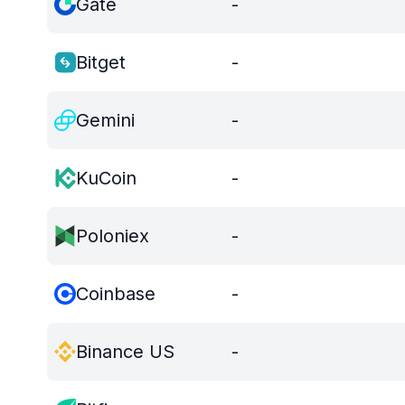
Gate
-
Bitget
-
Gemini
-
KuCoin
-
Poloniex
-
Coinbase
-
Binance US
-