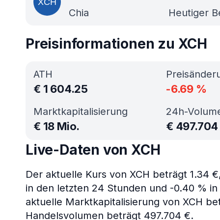
Chia
Heutiger B
Preisinformationen zu XCH
ATH
Preisänder
€
1 604.25
-6.69
%
Marktkapitalisierung
24h-Volum
€
18 Mio.
€
497.704
Live-Daten von XCH
Der aktuelle Kurs von XCH beträgt 1.34 
in den letzten 24 Stunden und -0.40 % in 
aktuelle Marktkapitalisierung von XCH be
Handelsvolumen beträgt 497.704 €.