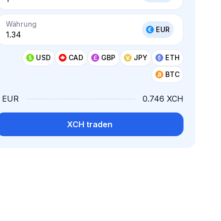
Währung
EUR
USD
CAD
GBP
JPY
ETH
BTC
1 EUR
0.746 XCH
XCH traden