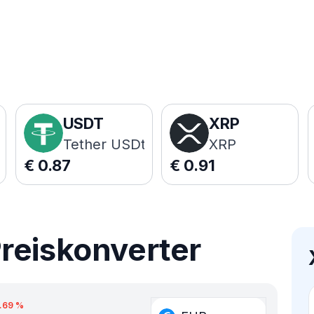
USDT
XRP
Tether USDt
XRP
€
0.87
€
0.91
reiskonverter
.69
%