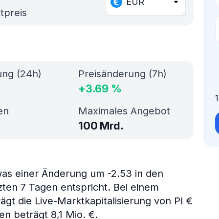
EUR
tpreis
ung (24h)
Preisänderung (7h)
+
3.69
%
en
Maximales Angebot
100 Mrd.
 was einer Änderung um -2.53 in den
zten 7 Tagen entspricht. Bei einem
gt die Live-Marktkapitalisierung von PI €
 beträgt 8,1 Mio. €.