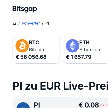
/
Konverter
/
PI
BTC
ETH
Bitcoin
Ethereum
€
56 056.68
€
1 657.79
PI zu EUR Live-Pre
PI
€
0.08
2.5