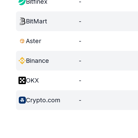
Bitfinex
-
BitMart
-
Aster
-
Binance
-
OKX
-
Crypto.com
-