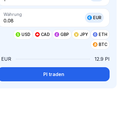
Währung
EUR
USD
CAD
GBP
JPY
ETH
BTC
1 EUR
12.9 PI
PI traden