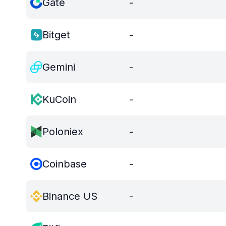
Gate
-
Bitget
-
Gemini
-
KuCoin
-
Poloniex
-
Coinbase
-
Binance US
-