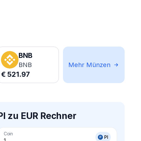
BNB
BNB
Mehr Münzen
€
521.97
PI zu EUR Rechner
Coin
PI