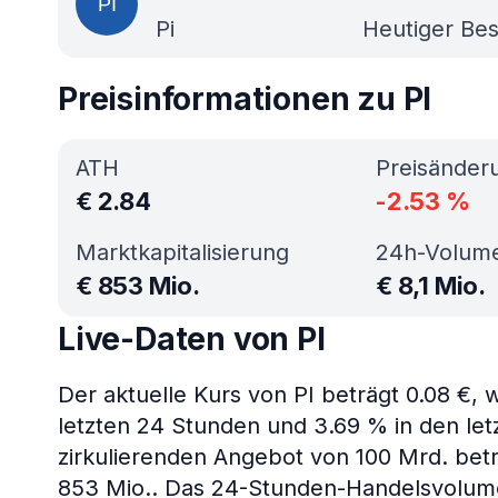
Pi
Heutiger Bes
Preisinformationen zu PI
ATH
Preisänder
€
2.84
-2.53
%
Marktkapitalisierung
24h-Volum
€
853 Mio.
€
8,1 Mio.
Live-Daten von PI
Der aktuelle Kurs von PI beträgt 0.08 €,
letzten 24 Stunden und 3.69 % in den let
zirkulierenden Angebot von 100 Mrd. beträ
853 Mio.. Das 24-Stunden-Handelsvolumen