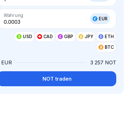
Währung
EUR
USD
CAD
GBP
JPY
ETH
BTC
1 EUR
3 257 NOT
NOT traden