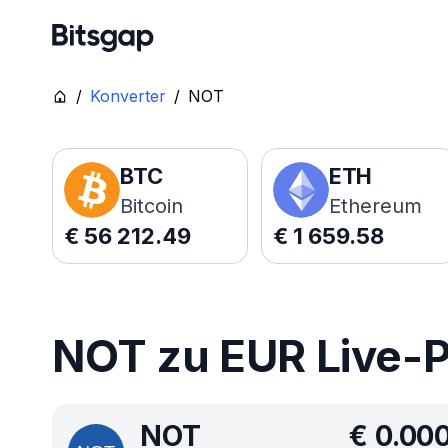
/
Konverter
/
NOT
BTC
ETH
Bitcoin
Ethereum
€
56 212.49
€
1 659.58
NOT zu EUR Live-P
NOT
€
0.00