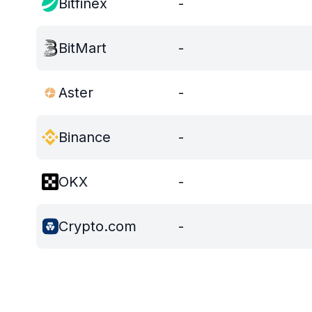
Bitfinex
-
BitMart
-
Aster
-
Binance
-
OKX
-
Crypto.com
-