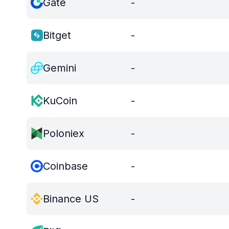
Gate
-
Bitget
-
Gemini
-
KuCoin
-
Poloniex
-
Coinbase
-
Binance US
-