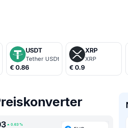
USDT
XRP
Tether USDt
XRP
€
0.86
€
0.9
reiskonverter
03
0.63
%