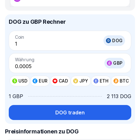
DOG zu GBP Rechner
Coin
DOG
Währung
GBP
USD
EUR
CAD
JPY
ETH
BTC
1 GBP
2 113 DOG
DOG traden
Preisinformationen zu DOG