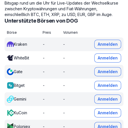
Bitsgap rund um die Uhr für Live-Updates der Wechselkurse
zwischen Kryptowährungen und Fiat-Währungen,
einschließlich BTC, ETH, XRP, zu USD, EUR, GBP im Auge.
Unterstützte Börsen von DOG
Börse
Preis
Volumen
Kraken
-
-
Anmelden
WhiteBit
-
-
Anmelden
Gate
-
-
Anmelden
Bitget
-
-
Anmelden
Gemini
-
-
Anmelden
KuCoin
-
-
Anmelden
Poloniex
-
-
Anmelden