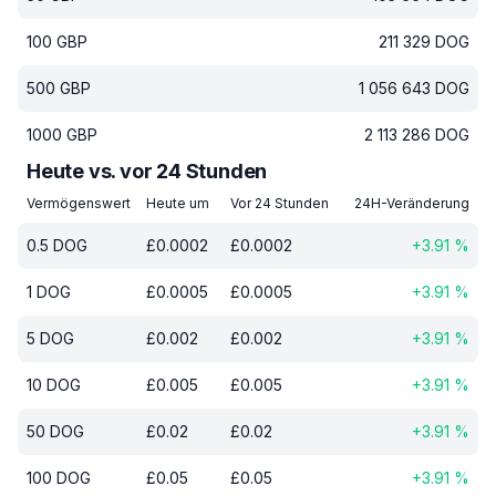
100
GBP
211 329
DOG
500
GBP
1 056 643
DOG
1000
GBP
2 113 286
DOG
Heute vs. vor 24 Stunden
Vermögenswert
Heute um
Vor 24 Stunden
24H-Veränderung
0.5
DOG
£
0.0002
£
0.0002
+
3.91
%
1
DOG
£
0.0005
£
0.0005
+
3.91
%
5
DOG
£
0.002
£
0.002
+
3.91
%
10
DOG
£
0.005
£
0.005
+
3.91
%
50
DOG
£
0.02
£
0.02
+
3.91
%
100
DOG
£
0.05
£
0.05
+
3.91
%