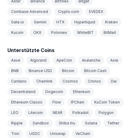
Aster
Binance
Bitfinex
Bitget
Coinbase Advanced
Crypto.com
EVEDEX
Gate.io
Gemini
HTX
Hyperliquid
Kraken
Kucoin
OKX
Poloniex
WhiteBIT
BitMart
Unterstützte Coins
Aave
Algorand
ApeCoin
Avalanche
Axie
BNB
Binance USD
Bitcoin
Bitcoin Cash
Cardano
Chainlink
Cosmos
Cronos
Dai
Decentraland
Dogecoin
Ethereum
Ethereum Classic
Flow
IPChain
KuCoin Token
LEO
Litecoin
NEAR
Polkadot
Polygon
Ripple
Sandbox
Shiba Inu
Solana
Tether
Tron
USDC
Uniswap
VeChain