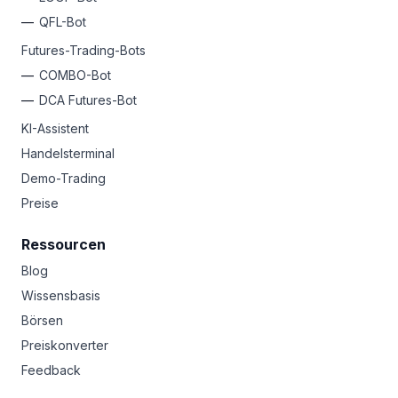
Gewinne rund um die Uhr, nutzen Sie Advanced-Tools,
QFL-Bot
um Gewinne zu sichern und Verluste zu begrenzen,
Futures-Trading-Bots
HODLen Sie langfristig oder traden Sie wie ein Pro. Egal
welcher Stil, Bitsgap ist Ihr Sprungbrett zu Krypto-
COMBO-Bot
Reichtümern.
DCA Futures-Bot
KI-Assistent
Handelsterminal
Demo-Trading
Preise
Ressourcen
Blog
Wissensbasis
Börsen
Preiskonverter
Feedback