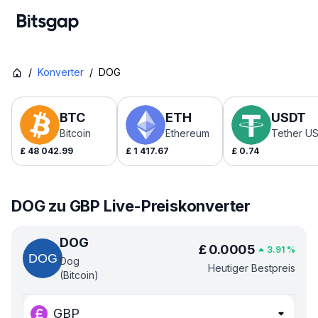
/
Konverter
/
DOG
BTC
ETH
USDT
Bitcoin
Ethereum
Tether U
£
48 042.99
£
1 417.67
£
0.74
DOG zu GBP Live-Preiskonverter
DOG
£
0.0005
3.91
%
Dog
Heutiger Bestpreis
(Bitcoin)
GBP