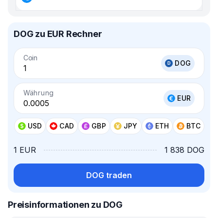
DOG zu EUR Rechner
Coin
DOG
Währung
EUR
USD
CAD
GBP
JPY
ETH
BTC
1 EUR
1 838 DOG
DOG traden
Preisinformationen zu DOG