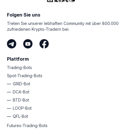
in allem sorgen unsere hochmoderne Sicherheit, unser
Unabhängig von Ihrer Erfahrungsstufe hat Bitsgap immer
rund um die Uhr verfügbarer Support mit menschlichen
einen einfachen Tarif für Sie, um Ihre Gewinne
Mitarbeitern und unser Engagement für
Folgen Sie uns
zu automatisieren. Warum melden Sie sich nicht noch
Spitzenleistungen dafür, dass Sie sich bei der
heute an und entfesseln Ihren inneren Krypto-Rockstar?
Treten Sie unserer lebhaften Community mit über 800.000
Verwaltung Ihrer Kryptogelder bei uns absolut sicher
zufriedenen Krypto-Tradern bei.
fühlen können.
Plattform
Trading-Bots
Spot-Trading-Bots
GRID-Bot
DCA-Bot
BTD-Bot
LOOP-Bot
QFL-Bot
Futures-Trading-Bots