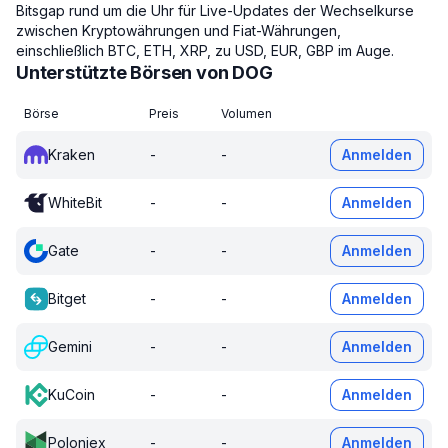
Bitsgap rund um die Uhr für Live-Updates der Wechselkurse
zwischen Kryptowährungen und Fiat-Währungen,
einschließlich BTC, ETH, XRP, zu USD, EUR, GBP im Auge.
Unterstützte Börsen von DOG
Börse
Preis
Volumen
Kraken
-
-
Anmelden
WhiteBit
-
-
Anmelden
Gate
-
-
Anmelden
Bitget
-
-
Anmelden
Gemini
-
-
Anmelden
KuCoin
-
-
Anmelden
Poloniex
-
-
Anmelden