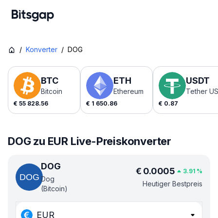
/
Konverter
/
DOG
BTC
ETH
USDT
Bitcoin
Ethereum
Tether U
€
55 828.56
€
1 650.86
€
0.87
DOG zu EUR Live-Preiskonverter
DOG
€
0.0005
3.91
%
Dog
Heutiger Bestpreis
(Bitcoin)
EUR