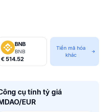
BNB
Tiền mã hóa
BNB
khác
€
514.52
Công cụ tính tỷ giá
MDAO/EUR