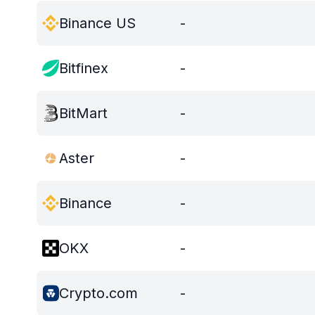
Binance US
-
Bitfinex
-
BitMart
-
Aster
-
Binance
-
OKX
-
Crypto.com
-