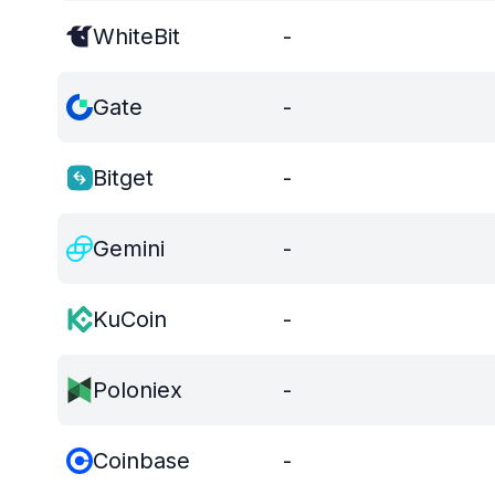
WhiteBit
-
Gate
-
Bitget
-
Gemini
-
KuCoin
-
Poloniex
-
Coinbase
-