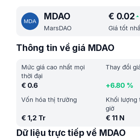
MDAO
€
0.02
MarsDAO
Giá tốt nh
Thông tin về giá MDAO
Mức giá cao nhất mọi
Thay đổi gi
thời đại
€
0.6
+
6.80
%
Vốn hóa thị trường
Khối lượng 
giờ
€
1,2 Tr
€
11 N
Dữ liệu trực tiếp về MDAO