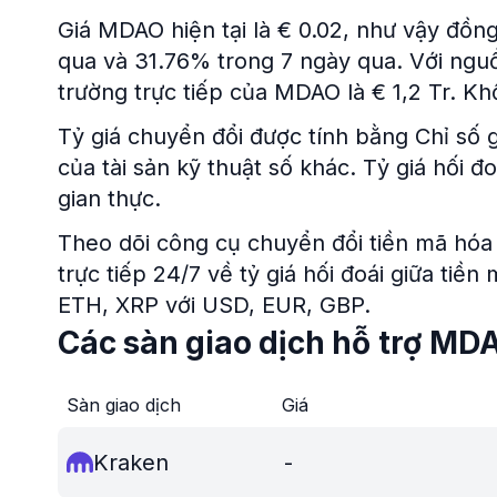
Giá MDAO hiện tại là € 0.02, như vậy đồng
qua và 31.76% trong 7 ngày qua. Với nguồ
trường trực tiếp của MDAO là € 1,2 Tr. Khố
Tỷ giá chuyển đổi được tính bằng Chỉ số g
của tài sản kỹ thuật số khác. Tỷ giá hối
gian thực.
Theo dõi công cụ chuyển đổi tiền mã hóa 
trực tiếp 24/7 về tỷ giá hối đoái giữa tiề
ETH, XRP với USD, EUR, GBP.
Các sàn giao dịch hỗ trợ MD
Sàn giao dịch
Giá
Kraken
-