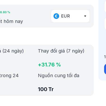
6.80
%
EUR
ất hôm nay
á (24 ngày)
Thay đổi giá (7 ngày)
+
31.76
%
trong 24
Nguồn cung tối đa
100 Tr