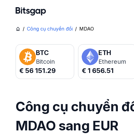
/
Công cụ chuyển đổi
/
MDAO
BTC
ETH
Bitcoin
Ethereum
€
56 151.29
€
1 656.51
Công cụ chuyển đổi
MDAO sang EUR