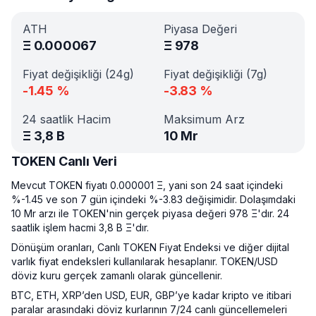
ATH
Piyasa Değeri
Ξ
0.000067
Ξ
978
Fiyat değişikliği (24g)
Fiyat değişikliği (7g)
-1.45
%
-3.83
%
24 saatlik Hacim
Maksimum Arz
Ξ
3,8 B
10 Mr
TOKEN Canlı Veri
Mevcut TOKEN fiyatı 0.000001 Ξ, yani son 24 saat içindeki
%-1.45 ve son 7 gün içindeki %-3.83 değişimidir. Dolaşımdaki
10 Mr arzı ile TOKEN'nin gerçek piyasa değeri 978 Ξ'dır. 24
saatlik işlem hacmi 3,8 B Ξ'dır.
Dönüşüm oranları, Canlı TOKEN Fiyat Endeksi ve diğer dijital
varlık fiyat endeksleri kullanılarak hesaplanır. TOKEN/USD
döviz kuru gerçek zamanlı olarak güncellenir.
BTC, ETH, XRP’den USD, EUR, GBP’ye kadar kripto ve itibari
paralar arasındaki döviz kurlarının 7/24 canlı güncellemeleri