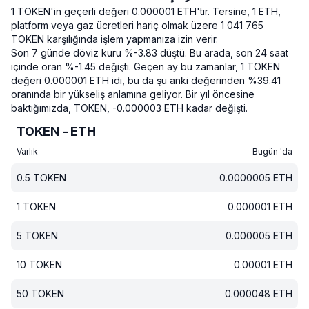
1 TOKEN'in geçerli değeri 0.000001 ETH'tır.
Tersine, 1 ETH,
platform veya gaz ücretleri hariç olmak üzere 1 041 765
TOKEN karşılığında işlem yapmanıza izin verir.
Son 7 günde döviz kuru %-3.83 düştü.
Bu arada, son 24 saat
içinde oran %-1.45 değişti.
Geçen ay bu zamanlar, 1 TOKEN
değeri 0.000001 ETH idi, bu da şu anki değerinden %39.41
oranında bir yükseliş anlamına geliyor.
Bir yıl öncesine
baktığımızda, TOKEN, -0.000003 ETH kadar değişti.
TOKEN - ETH
Varlık
Bugün 'da
0.5
TOKEN
0.0000005
ETH
1
TOKEN
0.000001
ETH
5
TOKEN
0.000005
ETH
10
TOKEN
0.00001
ETH
50
TOKEN
0.000048
ETH