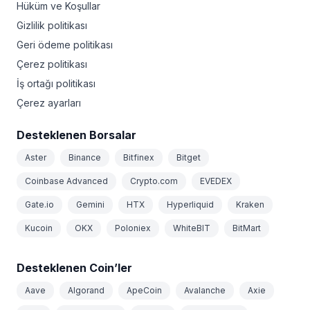
Hüküm ve Koşullar
Gizlilik politikası
Geri ödeme politikası
Çerez politikası
İş ortağı politikası
Çerez ayarları
Desteklenen Borsalar
Aster
Binance
Bitfinex
Bitget
Coinbase Advanced
Crypto.com
EVEDEX
Gate.io
Gemini
HTX
Hyperliquid
Kraken
Kucoin
OKX
Poloniex
WhiteBIT
BitMart
Desteklenen Coin’ler
Aave
Algorand
ApeCoin
Avalanche
Axie