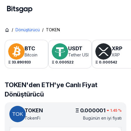
/
Dönüştürücü
/
TOKEN
BTC
USDT
XRP
Bitcoin
Tether USDt
XRP
Ξ
33.890933
Ξ
0.000522
Ξ
0.000542
TOKEN'den ETH'ye Canlı Fiyat
Dönüştürücü
TOKEN
Ξ
0.000001
1.45
%
TokenFi
Bugünün en iyi fiyatı