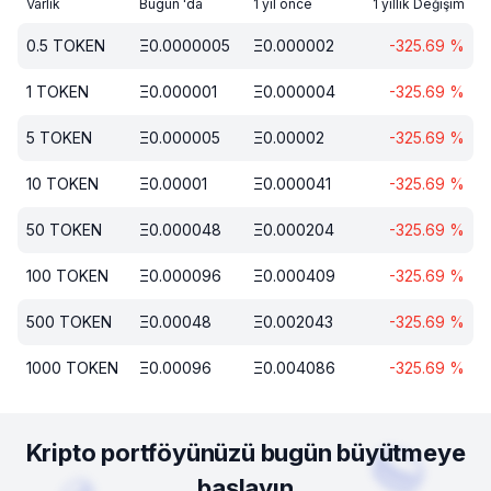
Varlık
Bugün 'da
1 yıl önce
1 yıllık Değişim
0.5
TOKEN
Ξ
0.0000005
Ξ
0.000002
-325.69
%
1
TOKEN
Ξ
0.000001
Ξ
0.000004
-325.69
%
5
TOKEN
Ξ
0.000005
Ξ
0.00002
-325.69
%
10
TOKEN
Ξ
0.00001
Ξ
0.000041
-325.69
%
50
TOKEN
Ξ
0.000048
Ξ
0.000204
-325.69
%
100
TOKEN
Ξ
0.000096
Ξ
0.000409
-325.69
%
500
TOKEN
Ξ
0.00048
Ξ
0.002043
-325.69
%
1000
TOKEN
Ξ
0.00096
Ξ
0.004086
-325.69
%
Kripto portföyünüzü bugün büyütmeye
başlayın