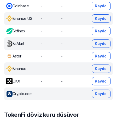
Coinbase
-
-
Kaydol
Binance US
-
-
Kaydol
Bitfinex
-
-
Kaydol
BitMart
-
-
Kaydol
Aster
-
-
Kaydol
Binance
-
-
Kaydol
OKX
-
-
Kaydol
Crypto.com
-
-
Kaydol
TokenFi döviz kuru düşüyor