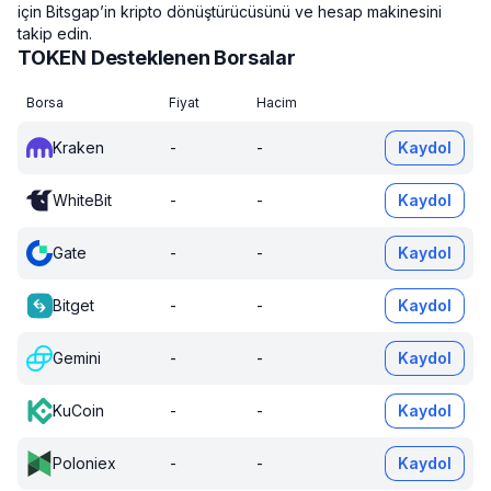
için Bitsgap’in kripto dönüştürücüsünü ve hesap makinesini
takip edin.
TOKEN Desteklenen Borsalar
Borsa
Fiyat
Hacim
Kraken
-
-
Kaydol
WhiteBit
-
-
Kaydol
Gate
-
-
Kaydol
Bitget
-
-
Kaydol
Gemini
-
-
Kaydol
KuCoin
-
-
Kaydol
Poloniex
-
-
Kaydol