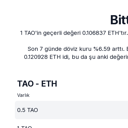
Bit
1 TAO'in geçerli değeri 0.106837 ETH'tır.
Son 7 günde döviz kuru %6.59 arttı.
0.120928 ETH idi, bu da şu anki değeri
TAO - ETH
Varlık
0.5
TAO