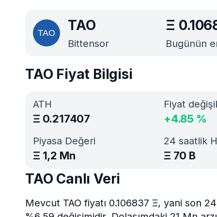
TAO
Ξ
0.106
Bittensor
Bugünün en 
TAO Fiyat Bilgisi
ATH
Fiyat değişi
Ξ
0.217407
+
4.85
%
Piyasa Değeri
24 saatlik 
Ξ
1,2 Mn
Ξ
70 B
TAO Canlı Veri
Mevcut TAO fiyatı 0.106837 Ξ, yani son 24
%6.59 değişimidir. Dolaşımdaki 21 Mn arzı