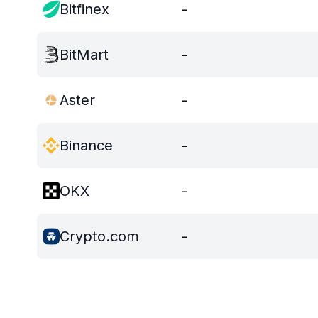
Bitfinex
-
BitMart
-
Aster
-
Binance
-
OKX
-
Crypto.com
-