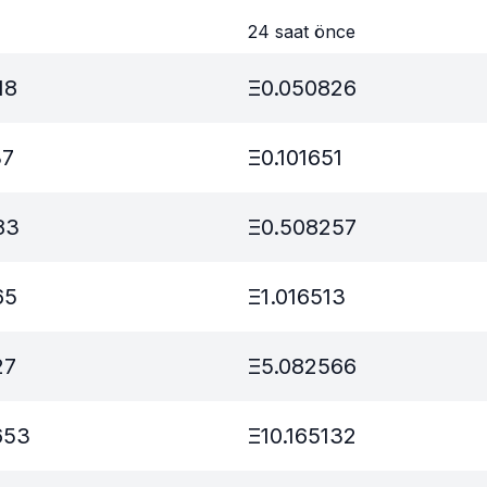
24 saat önce
18
Ξ
0.050826
37
Ξ
0.101651
83
Ξ
0.508257
65
Ξ
1.016513
27
Ξ
5.082566
653
Ξ
10.165132