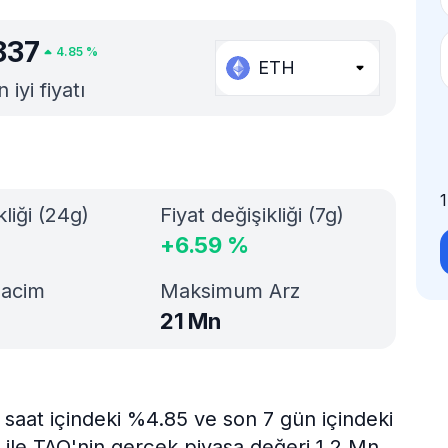
837
4.85
%
ETH
iyi fiyatı
kliği (24g)
Fiyat değişikliği (7g)
+
6.59
%
Hacim
Maksimum Arz
21 Mn
 saat içindeki %4.85 ve son 7 gün içindeki
 ile TAO'nin gerçek piyasa değeri 1,2 Mn