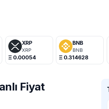
XRP
BNB
XRP
BNB
Ξ
0.00054
Ξ
0.314628
nlı Fiyat