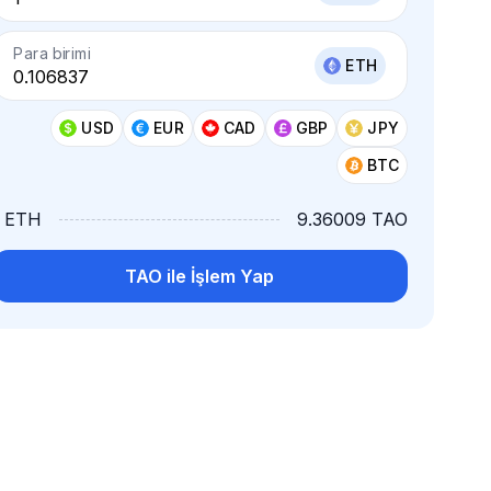
Para birimi
ETH
USD
EUR
CAD
GBP
JPY
BTC
1 ETH
9.36009 TAO
TAO ile İşlem Yap