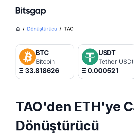
/
Dönüştürücü
/
TAO
BTC
USDT
Bitcoin
Tether USDt
Ξ
33.818626
Ξ
0.000521
TAO'den ETH'ye Ca
Dönüştürücü