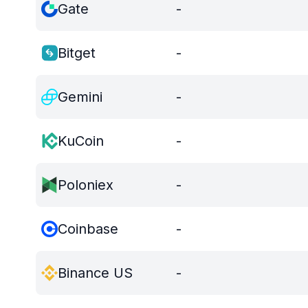
Gate
-
Bitget
-
Gemini
-
KuCoin
-
Poloniex
-
Coinbase
-
Binance US
-