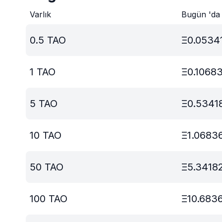
Varlık
Bugün 'da
0.5
TAO
Ξ
0.0534
1
TAO
Ξ
0.1068
5
TAO
Ξ
0.5341
10
TAO
Ξ
1.0683
50
TAO
Ξ
5.3418
100
TAO
Ξ
10.683