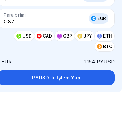
Para birimi
EUR
USD
CAD
GBP
JPY
ETH
BTC
1 EUR
1.154 PYUSD
PYUSD ile İşlem Yap