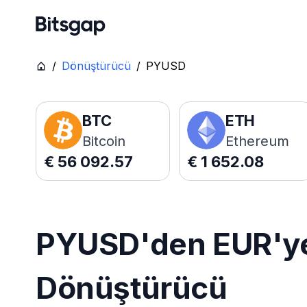
/
Dönüştürücü
/
PYUSD
BTC
ETH
Bitcoin
Ethereum
€
56 092.57
€
1 652.08
PYUSD'den EUR'ye 
Dönüştürücü