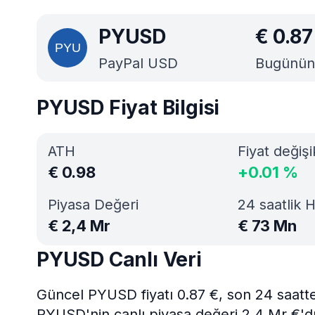
PYUSD
€
0.87
PayPal USD
Bugünün e
PYUSD Fiyat Bilgisi
ATH
Fiyat değişi
€
0.98
+
0.01
%
Piyasa Değeri
24 saatlik 
€
2,4 Mr
€
73 Mn
PYUSD Canlı Veri
Güncel PYUSD fiyatı 0.87 €, son 24 saatt
PYUSD'nin canlı piyasa değeri 2,4 Mr €'d