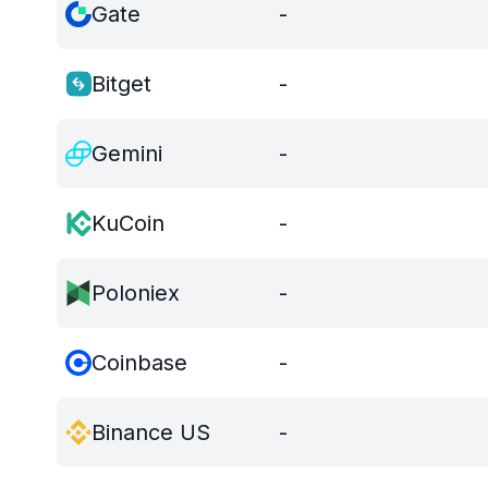
Gate
-
Bitget
-
Gemini
-
KuCoin
-
Poloniex
-
Coinbase
-
Binance US
-