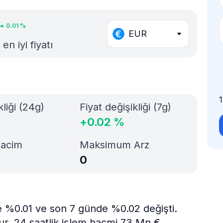
0.01
%
EUR
n iyi fiyatı
kliği (24g)
Fiyat değişikliği (7g)
+
0.02
%
Hacim
Maksimum Arz
0
e %0.01 ve son 7 günde %0.02 değişti.
ur. 24 saatlik işlem hacmi 73 Mn €