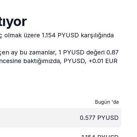
tıyor
riç olmak üzere 1.154 PYUSD karşılığında
en ay bu zamanlar, 1 PYUSD değeri 0.87
 öncesine baktığımızda, PYUSD, +0.01 EUR
Bugün 'da
0.577
PYUSD