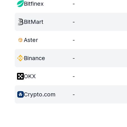
Bitfinex
-
BitMart
-
Aster
-
Binance
-
OKX
-
Crypto.com
-