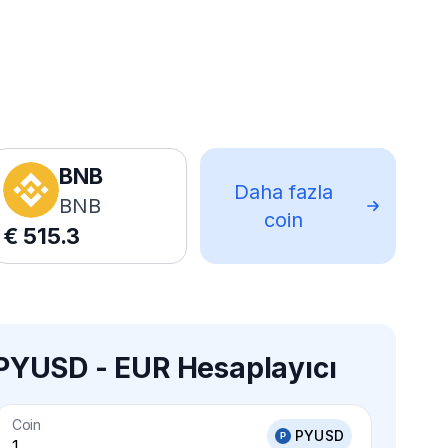
BNB
Daha fazla
BNB
coin
€
515.3
PYUSD - EUR Hesaplayıcı
Coin
PYUSD