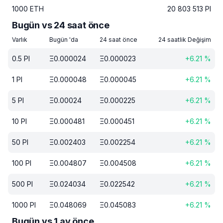
1000
ETH
20 803 513
PI
Bugün vs 24 saat önce
Varlık
Bugün 'da
24 saat önce
24 saatlik Değişim
0.5
PI
Ξ
0.000024
Ξ
0.000023
+
6.21
%
1
PI
Ξ
0.000048
Ξ
0.000045
+
6.21
%
5
PI
Ξ
0.00024
Ξ
0.000225
+
6.21
%
10
PI
Ξ
0.000481
Ξ
0.000451
+
6.21
%
50
PI
Ξ
0.002403
Ξ
0.002254
+
6.21
%
100
PI
Ξ
0.004807
Ξ
0.004508
+
6.21
%
500
PI
Ξ
0.024034
Ξ
0.022542
+
6.21
%
1000
PI
Ξ
0.048069
Ξ
0.045083
+
6.21
%
Bugün vs 1 ay önce