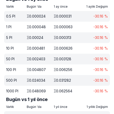
Varlık
Bugün 'da
1 ay önce
1 aylık Değişim
0.5
PI
Ξ
0.000024
Ξ
0.000031
-30.16
%
1
PI
Ξ
0.000048
Ξ
0.000063
-30.16
%
5
PI
Ξ
0.00024
Ξ
0.000313
-30.16
%
10
PI
Ξ
0.000481
Ξ
0.000626
-30.16
%
50
PI
Ξ
0.002403
Ξ
0.003128
-30.16
%
100
PI
Ξ
0.004807
Ξ
0.006256
-30.16
%
500
PI
Ξ
0.024034
Ξ
0.031282
-30.16
%
1000
PI
Ξ
0.048069
Ξ
0.062564
-30.16
%
Bugün vs 1 yıl önce
Varlık
Bugün 'da
1 yıl önce
1 yıllık Değişim