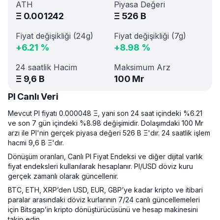
ATH
Piyasa Değeri
Ξ
0.001242
Ξ
526 B
Fiyat değişikliği (24g)
Fiyat değişikliği (7g)
+
6.21
%
+
8.98
%
24 saatlik Hacim
Maksimum Arz
Ξ
9,6 B
100 Mr
PI Canlı Veri
Mevcut PI fiyatı 0.000048 Ξ, yani son 24 saat içindeki %6.21
ve son 7 gün içindeki %8.98 değişimidir. Dolaşımdaki 100 Mr
arzı ile PI'nin gerçek piyasa değeri 526 B Ξ'dır. 24 saatlik işlem
hacmi 9,6 B Ξ'dır.
Dönüşüm oranları, Canlı PI Fiyat Endeksi ve diğer dijital varlık
fiyat endeksleri kullanılarak hesaplanır. PI/USD döviz kuru
gerçek zamanlı olarak güncellenir.
BTC, ETH, XRP’den USD, EUR, GBP’ye kadar kripto ve itibari
paralar arasındaki döviz kurlarının 7/24 canlı güncellemeleri
için Bitsgap’in kripto dönüştürücüsünü ve hesap makinesini
takip edin.