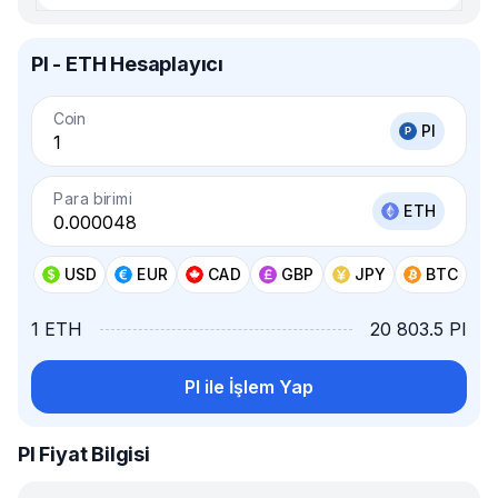
PI - ETH Hesaplayıcı
Coin
PI
Para birimi
ETH
USD
EUR
CAD
GBP
JPY
BTC
1 ETH
20 803.5 PI
PI ile İşlem Yap
PI Fiyat Bilgisi