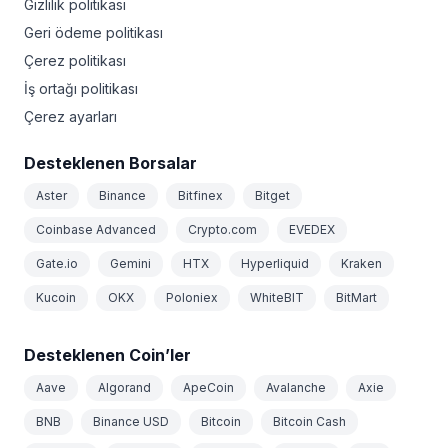
Gizlilik politikası
Geri ödeme politikası
Çerez politikası
İş ortağı politikası
Çerez ayarları
Desteklenen Borsalar
Aster
Binance
Bitfinex
Bitget
Coinbase Advanced
Crypto.com
EVEDEX
Gate.io
Gemini
HTX
Hyperliquid
Kraken
Kucoin
OKX
Poloniex
WhiteBIT
BitMart
Desteklenen Coin’ler
Aave
Algorand
ApeCoin
Avalanche
Axie
BNB
Binance USD
Bitcoin
Bitcoin Cash