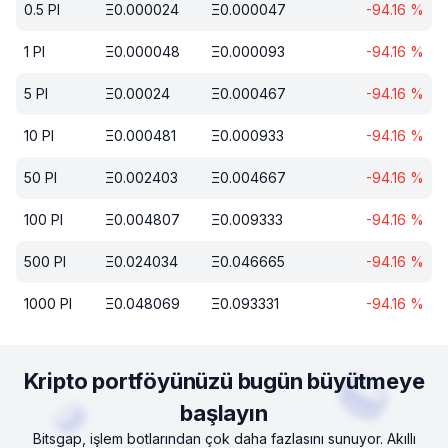
0.5
PI
Ξ
0.000024
Ξ
0.000047
-94.16
%
1
PI
Ξ
0.000048
Ξ
0.000093
-94.16
%
5
PI
Ξ
0.00024
Ξ
0.000467
-94.16
%
10
PI
Ξ
0.000481
Ξ
0.000933
-94.16
%
50
PI
Ξ
0.002403
Ξ
0.004667
-94.16
%
100
PI
Ξ
0.004807
Ξ
0.009333
-94.16
%
500
PI
Ξ
0.024034
Ξ
0.046665
-94.16
%
1000
PI
Ξ
0.048069
Ξ
0.093331
-94.16
%
Kripto portföyünüzü bugün büyütmeye
başlayın
Bitsgap, işlem botlarından çok daha fazlasını sunuyor. Akıllı