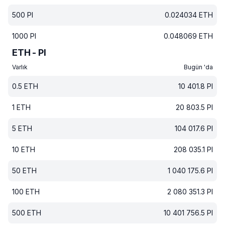
500
PI
0.024034
ETH
1000
PI
0.048069
ETH
ETH - PI
Varlık
Bugün 'da
0.5
ETH
10 401.8
PI
1
ETH
20 803.5
PI
5
ETH
104 017.6
PI
10
ETH
208 035.1
PI
50
ETH
1 040 175.6
PI
100
ETH
2 080 351.3
PI
500
ETH
10 401 756.5
PI