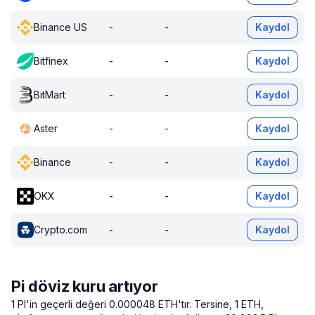
Binance US
-
-
Kaydol
Bitfinex
-
-
Kaydol
BitMart
-
-
Kaydol
Aster
-
-
Kaydol
Binance
-
-
Kaydol
OKX
-
-
Kaydol
Crypto.com
-
-
Kaydol
Pi döviz kuru artıyor
1 PI'in geçerli değeri 0.000048 ETH'tır.
Tersine, 1 ETH,