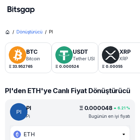
/
Dönüştürücü
/
PI
BTC
USDT
XRP
Bitcoin
Tether USDt
XRP
Ξ
33.952765
Ξ
0.000524
Ξ
0.00055
PI'den ETH'ye Canlı Fiyat Dönüştürücü
PI
Ξ
0.000048
6.21
%
Pi
Bugünün en iyi fiyatı
ETH