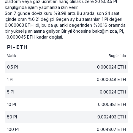
platform veya gaz ücretleri hariç olmak üzere 20 803.5 PI
karşılığında işlem yapmanıza izin verir.
Son 7 günde döviz kuru %8.98 arttı.
Bu arada, son 24 saat
içinde oran %6.21 değişti.
Geçen ay bu zamanlar, 1 PI değeri
0.000063 ETH idi, bu da şu anki değerinden %30.16 oranında
bir yükseliş anlamına geliyor.
Bir yıl öncesine baktığımızda, PI,
-0.000045 ETH kadar değişti.
PI - ETH
Varlık
Bugün 'da
0.5
PI
0.000024
ETH
1
PI
0.000048
ETH
5
PI
0.00024
ETH
10
PI
0.000481
ETH
50
PI
0.002403
ETH
100
PI
0.004807
ETH