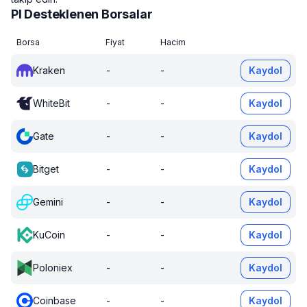
PI Desteklenen Borsalar
Borsa
Fiyat
Hacim
Kraken
-
-
Kaydol
WhiteBit
-
-
Kaydol
Gate
-
-
Kaydol
Bitget
-
-
Kaydol
Gemini
-
-
Kaydol
KuCoin
-
-
Kaydol
Poloniex
-
-
Kaydol
Coinbase
-
-
Kaydol