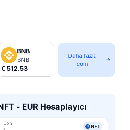
BNB
Daha fazla
BNB
coin
€
512.53
NFT - EUR Hesaplayıcı
Coin
NFT