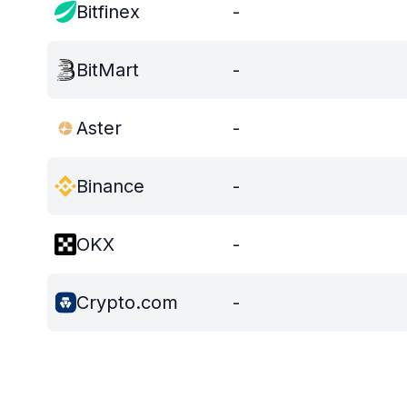
Bitfinex
-
BitMart
-
Aster
-
Binance
-
OKX
-
Crypto.com
-