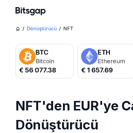
/
Dönüştürücü
/
NFT
BTC
ETH
Bitcoin
Ethereum
€
56 077.38
€
1 657.69
NFT'den EUR'ye Ca
Dönüştürücü