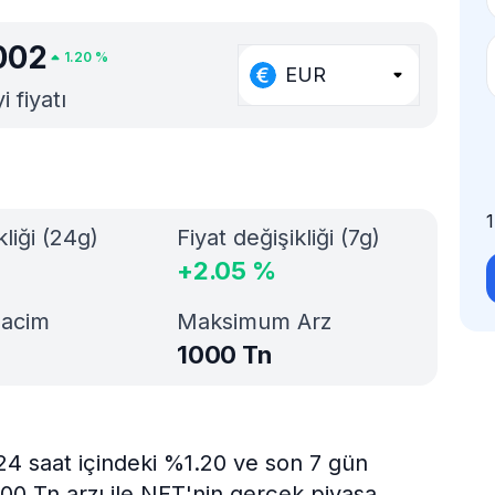
002
1.20
%
EUR
 fiyatı
kliği (24g)
Fiyat değişikliği (7g)
+
2.05
%
Hacim
Maksimum Arz
1000 Tn
24 saat içindeki %1.20 ve son 7 gün
000 Tn arzı ile NFT'nin gerçek piyasa