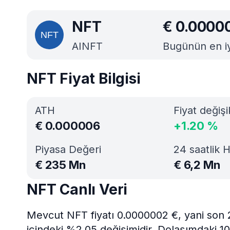
NFT
€
0.0000
AINFT
Bugünün en iyi
NFT Fiyat Bilgisi
ATH
Fiyat değişi
€
0.000006
+
1.20
%
Piyasa Değeri
24 saatlik 
€
235 Mn
€
6,2 Mn
NFT Canlı Veri
Mevcut NFT fiyatı 0.0000002 €, yani son 
içindeki %2.05 değişimidir. Dolaşımdaki 1