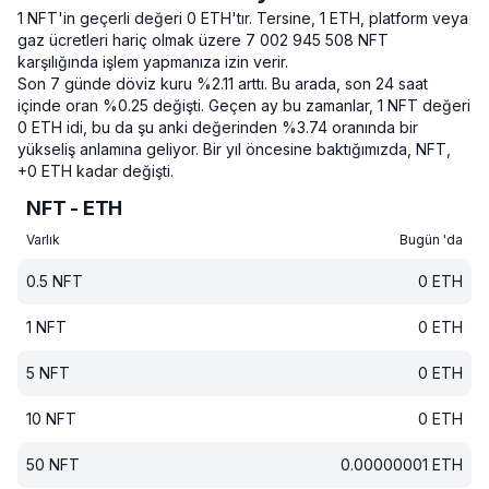
1 NFT'in geçerli değeri 0 ETH'tır.
Tersine, 1 ETH, platform veya
gaz ücretleri hariç olmak üzere 7 002 945 508 NFT
karşılığında işlem yapmanıza izin verir.
Son 7 günde döviz kuru %2.11 arttı.
Bu arada, son 24 saat
içinde oran %0.25 değişti.
Geçen ay bu zamanlar, 1 NFT değeri
0 ETH idi, bu da şu anki değerinden %3.74 oranında bir
yükseliş anlamına geliyor.
Bir yıl öncesine baktığımızda, NFT,
+0 ETH kadar değişti.
NFT - ETH
Varlık
Bugün 'da
0.5
NFT
0
ETH
1
NFT
0
ETH
5
NFT
0
ETH
10
NFT
0
ETH
50
NFT
0.00000001
ETH