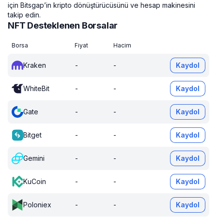
için Bitsgap’in kripto dönüştürücüsünü ve hesap makinesini
takip edin.
NFT Desteklenen Borsalar
Borsa
Fiyat
Hacim
Kraken
-
-
Kaydol
WhiteBit
-
-
Kaydol
Gate
-
-
Kaydol
Bitget
-
-
Kaydol
Gemini
-
-
Kaydol
KuCoin
-
-
Kaydol
Poloniex
-
-
Kaydol