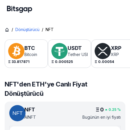
/
Dönüştürücü
/
NFT
BTC
USDT
XRP
Bitcoin
Tether USDt
XRP
Ξ
33.817871
Ξ
0.000525
Ξ
0.00054
NFT'den ETH'ye Canlı Fiyat
Dönüştürücü
NFT
Ξ
0
0.25
%
AINFT
Bugünün en iyi fiyatı