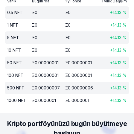
Varlık
Bugün 'da
1 yıl önce
1 yıllık Değişim
0.5
NFT
Ξ
0
Ξ
0
+
14.13
%
1
NFT
Ξ
0
Ξ
0
+
14.13
%
5
NFT
Ξ
0
Ξ
0
+
14.13
%
10
NFT
Ξ
0
Ξ
0
+
14.13
%
50
NFT
Ξ
0.00000001
Ξ
0.00000001
+
14.13
%
100
NFT
Ξ
0.00000001
Ξ
0.00000001
+
14.13
%
500
NFT
Ξ
0.00000007
Ξ
0.00000006
+
14.13
%
1000
NFT
Ξ
0.0000001
Ξ
0.0000001
+
14.13
%
Kripto portföyünüzü bugün büyütmeye
başlayın