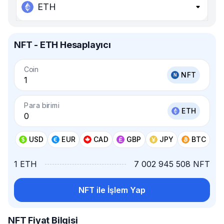
ETH
NFT - ETH Hesaplayıcı
Coin
NFT
Para birimi
ETH
USD
EUR
CAD
GBP
JPY
BTC
1 ETH
7 002 945 508 NFT
NFT ile İşlem Yap
NFT Fiyat Bilgisi