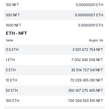
100
NFT
0.00000001
ETH
500
NFT
0.00000007
ETH
1000
NFT
0.0000001
ETH
ETH - NFT
Varlık
Bugün 'da
0.5
ETH
3 501 472 754
NFT
1
ETH
7 002 945 508
NFT
5
ETH
35 014 727 541
NFT
10
ETH
70 029 455 081
NFT
50
ETH
350 147 275 405
NFT
100
ETH
700 294 550 810
NFT