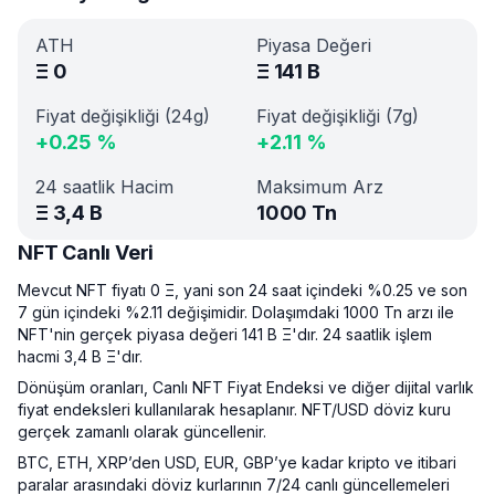
ATH
Piyasa Değeri
Ξ
0
Ξ
141 B
Fiyat değişikliği (24g)
Fiyat değişikliği (7g)
+
0.25
%
+
2.11
%
24 saatlik Hacim
Maksimum Arz
Ξ
3,4 B
1000 Tn
NFT Canlı Veri
Mevcut NFT fiyatı 0 Ξ, yani son 24 saat içindeki %0.25 ve son
7 gün içindeki %2.11 değişimidir. Dolaşımdaki 1000 Tn arzı ile
NFT'nin gerçek piyasa değeri 141 B Ξ'dır. 24 saatlik işlem
hacmi 3,4 B Ξ'dır.
Dönüşüm oranları, Canlı NFT Fiyat Endeksi ve diğer dijital varlık
fiyat endeksleri kullanılarak hesaplanır. NFT/USD döviz kuru
gerçek zamanlı olarak güncellenir.
BTC, ETH, XRP’den USD, EUR, GBP’ye kadar kripto ve itibari
paralar arasındaki döviz kurlarının 7/24 canlı güncellemeleri