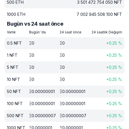
500
ETH
3 501 472 754 050
NFT
1000
ETH
7 002 945 508 100
NFT
Bugün vs 24 saat önce
Varlık
Bugün 'da
24 saat önce
24 saatlik Değişim
0.5
NFT
Ξ
0
Ξ
0
+
0.25
%
1
NFT
Ξ
0
Ξ
0
+
0.25
%
5
NFT
Ξ
0
Ξ
0
+
0.25
%
10
NFT
Ξ
0
Ξ
0
+
0.25
%
50
NFT
Ξ
0.00000001
Ξ
0.00000001
+
0.25
%
100
NFT
Ξ
0.00000001
Ξ
0.00000001
+
0.25
%
500
NFT
Ξ
0.00000007
Ξ
0.00000007
+
0.25
%
1000
NFT
Ξ
0.0000001
Ξ
0.0000001
+
0.25
%