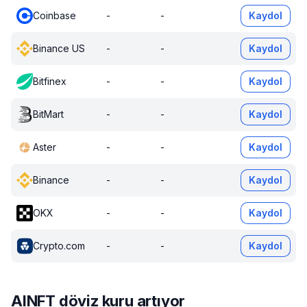
Coinbase
-
-
Kaydol
Binance US
-
-
Kaydol
Bitfinex
-
-
Kaydol
BitMart
-
-
Kaydol
Aster
-
-
Kaydol
Binance
-
-
Kaydol
OKX
-
-
Kaydol
Crypto.com
-
-
Kaydol
AINFT döviz kuru artıyor