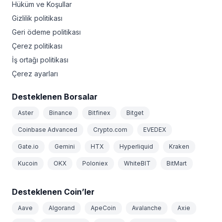
Hüküm ve Koşullar
Gizlilik politikası
Geri ödeme politikası
Çerez politikası
İş ortağı politikası
Çerez ayarları
Desteklenen Borsalar
Aster
Binance
Bitfinex
Bitget
Coinbase Advanced
Crypto.com
EVEDEX
Gate.io
Gemini
HTX
Hyperliquid
Kraken
Kucoin
OKX
Poloniex
WhiteBIT
BitMart
Desteklenen Coin’ler
Aave
Algorand
ApeCoin
Avalanche
Axie