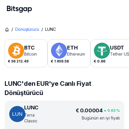
/
Dönüştürücü
/
LUNC
BTC
ETH
USDT
Bitcoin
Ethereum
Tether U
€
56 212.49
€
1 659.58
€
0.86
LUNC'den EUR'ye Canlı Fiyat
Dönüştürücü
LUNC
€
0.00004
0.63
%
Terra
Bugünün en iyi fiyatı
Classic