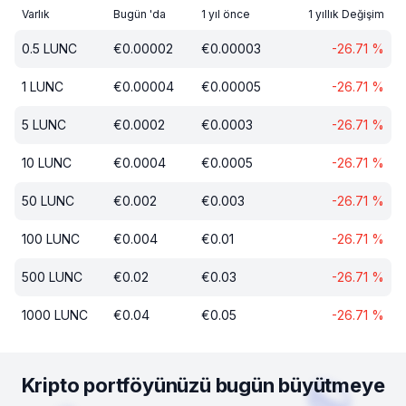
Varlık
Bugün 'da
1 yıl önce
1 yıllık Değişim
0.5
LUNC
€
0.00002
€
0.00003
-26.71
%
1
LUNC
€
0.00004
€
0.00005
-26.71
%
5
LUNC
€
0.0002
€
0.0003
-26.71
%
10
LUNC
€
0.0004
€
0.0005
-26.71
%
50
LUNC
€
0.002
€
0.003
-26.71
%
100
LUNC
€
0.004
€
0.01
-26.71
%
500
LUNC
€
0.02
€
0.03
-26.71
%
1000
LUNC
€
0.04
€
0.05
-26.71
%
Kripto portföyünüzü bugün büyütmeye