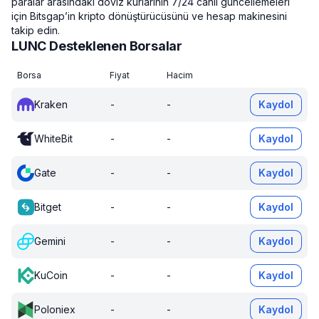
paralar arasındaki döviz kurlarının 7/24 canlı güncellemeleri
için Bitsgap’in kripto dönüştürücüsünü ve hesap makinesini
takip edin.
LUNC Desteklenen Borsalar
Borsa
Fiyat
Hacim
Kraken
-
-
Kaydol
WhiteBit
-
-
Kaydol
Gate
-
-
Kaydol
Bitget
-
-
Kaydol
Gemini
-
-
Kaydol
KuCoin
-
-
Kaydol
Poloniex
-
-
Kaydol