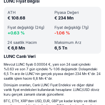
LUNC Fiyat Bilgisi
ATH
Piyasa Değeri
€
108.68
€
234 Mn
Fiyat değişikliği (24g)
Fiyat değişikliği (7g)
+
0.63
%
-1.06
%
24 saatlik Hacim
Maksimum Arz
€
6,8 Mn
6,5 Tn
LUNC Canlı Veri
Mevcut LUNC fiyatı 0.00004 €, yani son 24 saat içindeki
%0.63 ve son 7 gün içindeki %-1.06 değişimidir. Dolaşımdaki
6,5 Tn arzı ile LUNC'nin gerçek piyasa değeri 234 Mn €'dır. 24
saatlik işlem hacmi 6,8 Mn €'dır.
Dönüşüm oranları, Canlı LUNC Fiyat Endeksi ve diğer dijital
varlık fiyat endeksleri kullanılarak hesaplanır. LUNC/USD döviz
kuru gerçek zamanlı olarak güncellenir.
BTC, ETH, XRP’den USD, EUR, GBP’ye kadar kripto ve itibari