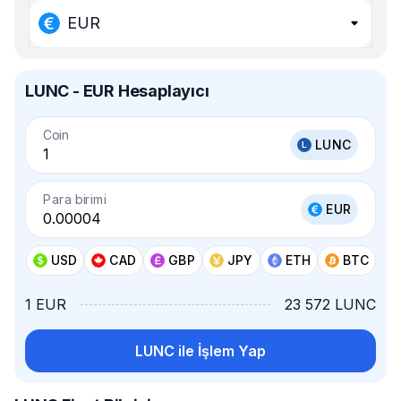
EUR
LUNC - EUR Hesaplayıcı
Coin
LUNC
Para birimi
EUR
USD
CAD
GBP
JPY
ETH
BTC
1 EUR
23 572 LUNC
LUNC ile İşlem Yap