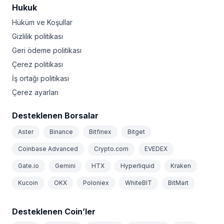
Hukuk
Hüküm ve Koşullar
Gizlilik politikası
Geri ödeme politikası
Çerez politikası
İş ortağı politikası
Çerez ayarları
Desteklenen Borsalar
Aster
Binance
Bitfinex
Bitget
Coinbase Advanced
Crypto.com
EVEDEX
Gate.io
Gemini
HTX
Hyperliquid
Kraken
Kucoin
OKX
Poloniex
WhiteBIT
BitMart
Desteklenen Coin’ler