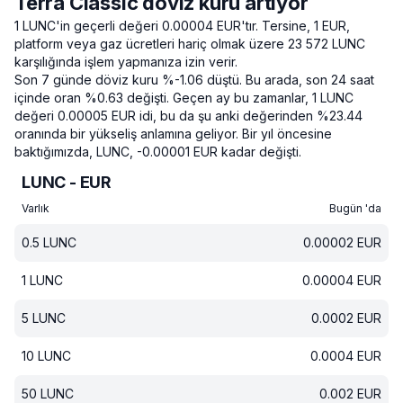
Terra Classic döviz kuru artıyor
1 LUNC'in geçerli değeri 0.00004 EUR'tır.
Tersine, 1 EUR,
platform veya gaz ücretleri hariç olmak üzere 23 572 LUNC
karşılığında işlem yapmanıza izin verir.
Son 7 günde döviz kuru %-1.06 düştü.
Bu arada, son 24 saat
içinde oran %0.63 değişti.
Geçen ay bu zamanlar, 1 LUNC
değeri 0.00005 EUR idi, bu da şu anki değerinden %23.44
oranında bir yükseliş anlamına geliyor.
Bir yıl öncesine
baktığımızda, LUNC, -0.00001 EUR kadar değişti.
LUNC - EUR
Varlık
Bugün 'da
0.5
LUNC
0.00002
EUR
1
LUNC
0.00004
EUR
5
LUNC
0.0002
EUR
10
LUNC
0.0004
EUR
50
LUNC
0.002
EUR