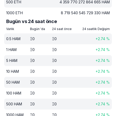
500
ETH
4 359 770 272 864 665
HAM
1000
ETH
8 719 540 545 729 330
HAM
Bugün vs 24 saat önce
Varlık
Bugün 'da
24 saat önce
24 saatlik Değişim
0.5
HAM
Ξ
0
Ξ
0
+
2.74
%
1
HAM
Ξ
0
Ξ
0
+
2.74
%
5
HAM
Ξ
0
Ξ
0
+
2.74
%
10
HAM
Ξ
0
Ξ
0
+
2.74
%
50
HAM
Ξ
0
Ξ
0
+
2.74
%
100
HAM
Ξ
0
Ξ
0
+
2.74
%
500
HAM
Ξ
0
Ξ
0
+
2.74
%
1000
HAM
Ξ
0
Ξ
0
+
2.74
%