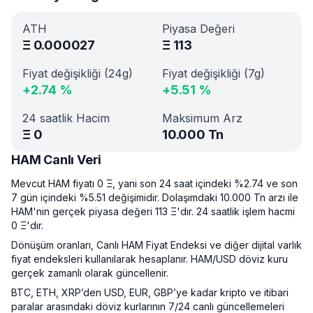
ATH
Piyasa Değeri
Ξ
0.000027
Ξ
113
Fiyat değişikliği (24g)
Fiyat değişikliği (7g)
+
2.74
%
+
5.51
%
24 saatlik Hacim
Maksimum Arz
Ξ
0
10.000 Tn
HAM Canlı Veri
Mevcut HAM fiyatı 0 Ξ, yani son 24 saat içindeki %2.74 ve son
7 gün içindeki %5.51 değişimidir. Dolaşımdaki 10.000 Tn arzı ile
HAM'nin gerçek piyasa değeri 113 Ξ'dır. 24 saatlik işlem hacmi
0 Ξ'dır.
Dönüşüm oranları, Canlı HAM Fiyat Endeksi ve diğer dijital varlık
fiyat endeksleri kullanılarak hesaplanır. HAM/USD döviz kuru
gerçek zamanlı olarak güncellenir.
BTC, ETH, XRP’den USD, EUR, GBP’ye kadar kripto ve itibari
paralar arasındaki döviz kurlarının 7/24 canlı güncellemeleri