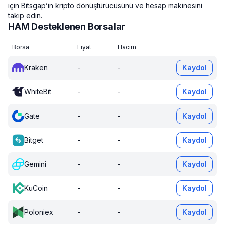
için Bitsgap’in kripto dönüştürücüsünü ve hesap makinesini
takip edin.
HAM Desteklenen Borsalar
Borsa
Fiyat
Hacim
Kraken
-
-
Kaydol
WhiteBit
-
-
Kaydol
Gate
-
-
Kaydol
Bitget
-
-
Kaydol
Gemini
-
-
Kaydol
KuCoin
-
-
Kaydol
Poloniex
-
-
Kaydol