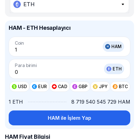
ETH
HAM - ETH Hesaplayıcı
Coin
HAM
Para birimi
ETH
USD
EUR
CAD
GBP
JPY
BTC
1 ETH
8 719 540 545 729 HAM
HAM ile İşlem Yap
HAM Fiyat Bilgisi