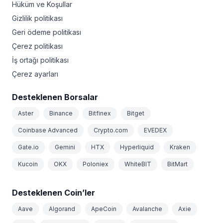
Hüküm ve Koşullar
Gizlilik politikası
Geri ödeme politikası
Çerez politikası
İş ortağı politikası
Çerez ayarları
Desteklenen Borsalar
Aster
Binance
Bitfinex
Bitget
Coinbase Advanced
Crypto.com
EVEDEX
Gate.io
Gemini
HTX
Hyperliquid
Kraken
Kucoin
OKX
Poloniex
WhiteBIT
BitMart
Desteklenen Coin’ler
Aave
Algorand
ApeCoin
Avalanche
Axie