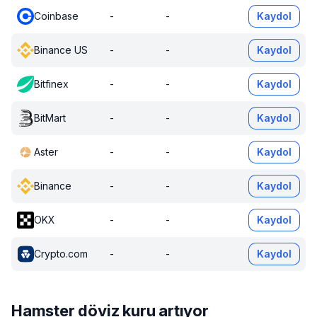
Coinbase
-
-
Kaydol
Binance US
-
-
Kaydol
Bitfinex
-
-
Kaydol
BitMart
-
-
Kaydol
Aster
-
-
Kaydol
Binance
-
-
Kaydol
OKX
-
-
Kaydol
Crypto.com
-
-
Kaydol
Hamster döviz kuru artıyor