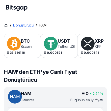
/
Dönüştürücü
/
HAM
BTC
USDT
XRP
Bitcoin
Tether USDt
XRP
Ξ
33.814116
Ξ
0.000521
Ξ
0.000541
HAM'den ETH'ye Canlı Fiyat
Dönüştürücü
HAM
Ξ
0
2.74
%
Hamster
Bugünün en iyi fiyatı