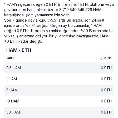
1 HAM'in geçerli değeri 0 ETH'tır.
Tersine, 1 ETH, platform veya
gaz ücretleri hariç olmak üzere 8 719 540 545 729 HAM
karşılığında işlem yapmanıza izin verir.
Son 7 günde döviz kuru %5.51 arttı.
Bu arada, son 24 saat
içinde oran %2.74 değişti.
Geçen ay bu zamanlar, 1 HAM
değeri 0 ETH idi, bu da şu anki değerinden %10.15 oranında bir
yükseliş anlamına geliyor.
Bir yıl öncesine baktığımızda, HAM,
+0 ETH kadar değişti.
HAM - ETH
Varlık
Bugün 'da
0.5
HAM
0
ETH
1
HAM
0
ETH
5
HAM
0
ETH
10
HAM
0
ETH
50
HAM
0
ETH