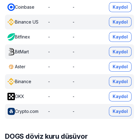
Coinbase
-
-
Kaydol
Binance US
-
-
Kaydol
Bitfinex
-
-
Kaydol
BitMart
-
-
Kaydol
Aster
-
-
Kaydol
Binance
-
-
Kaydol
OKX
-
-
Kaydol
Crypto.com
-
-
Kaydol
DOGS döviz kuru düşüyor