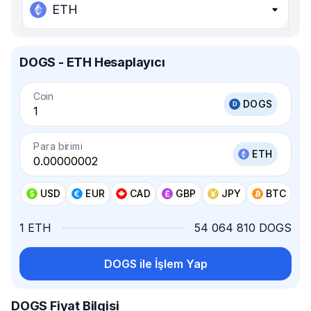
ETH
DOGS - ETH Hesaplayıcı
Coin
DOGS
Para birimi
ETH
USD
EUR
CAD
GBP
JPY
BTC
1 ETH
54 064 810 DOGS
DOGS ile İşlem Yap
DOGS Fiyat Bilgisi