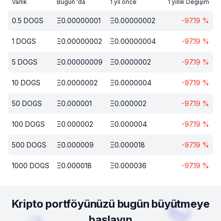
Varlık
Bugün 'da
1 yıl önce
1 yıllık Değişim
0.5
DOGS
Ξ
0.00000001
Ξ
0.00000002
-97.19
%
1
DOGS
Ξ
0.00000002
Ξ
0.00000004
-97.19
%
5
DOGS
Ξ
0.00000009
Ξ
0.0000002
-97.19
%
10
DOGS
Ξ
0.0000002
Ξ
0.0000004
-97.19
%
50
DOGS
Ξ
0.000001
Ξ
0.000002
-97.19
%
100
DOGS
Ξ
0.000002
Ξ
0.000004
-97.19
%
500
DOGS
Ξ
0.000009
Ξ
0.000018
-97.19
%
1000
DOGS
Ξ
0.000018
Ξ
0.000036
-97.19
%
Kripto portföyünüzü bugün büyütmeye
başlayın