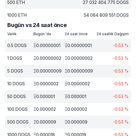
500
ETH
27 032 404 775
DOGS
1000
ETH
54 064 809 551
DOGS
Bugün vs 24 saat önce
Varlık
Bugün 'da
24 saat önce
24 saatlik Değişim
0.5
DOGS
Ξ
0.00000001
Ξ
0.00000001
-0.53
%
1
DOGS
Ξ
0.00000002
Ξ
0.00000002
-0.53
%
5
DOGS
Ξ
0.00000009
Ξ
0.00000009
-0.53
%
10
DOGS
Ξ
0.0000002
Ξ
0.0000002
-0.53
%
50
DOGS
Ξ
0.000001
Ξ
0.000001
-0.53
%
100
DOGS
Ξ
0.000002
Ξ
0.000002
-0.53
%
500
DOGS
Ξ
0.000009
Ξ
0.000009
-0.53
%
1000
DOGS
Ξ
0.000018
Ξ
0.000019
-0.53
%