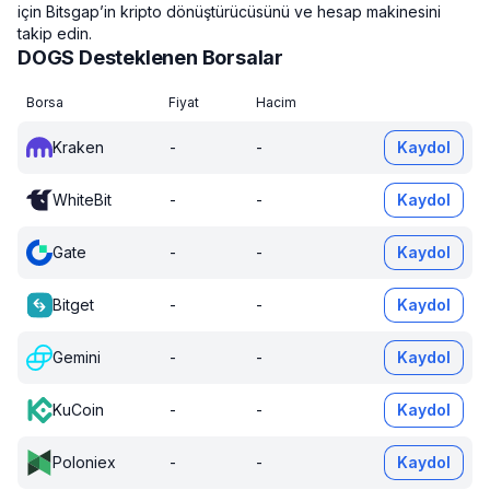
için Bitsgap’in kripto dönüştürücüsünü ve hesap makinesini
takip edin.
DOGS Desteklenen Borsalar
Borsa
Fiyat
Hacim
Kraken
-
-
Kaydol
WhiteBit
-
-
Kaydol
Gate
-
-
Kaydol
Bitget
-
-
Kaydol
Gemini
-
-
Kaydol
KuCoin
-
-
Kaydol
Poloniex
-
-
Kaydol