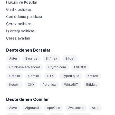
Hüküm ve Koşullar
Gizlilik politikası
Geri ödeme politikası
Çerez politikası
İş ortağı politikası
Çerez ayarları
Desteklenen Borsalar
Aster
Binance
Bitfinex
Bitget
Coinbase Advanced
Crypto.com
EVEDEX
Gate.io
Gemini
HTX
Hyperliquid
Kraken
Kucoin
OKX
Poloniex
WhiteBIT
BitMart
Desteklenen Coin’ler
Aave
Algorand
ApeCoin
Avalanche
Axie