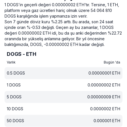
1 DOGS'in geçerli değeri 0.00000002 ETH'tır.
Tersine, 1 ETH,
platform veya gaz ücretleri hariç olmak üzere 54 064 810
DOGS karşılığında işlem yapmanıza izin verir.
Son 7 günde döviz kuru %2.25 arttı.
Bu arada, son 24 saat
içinde oran %-0.53 değişti.
Geçen ay bu zamanlar, 1 DOGS
değeri 0.00000002 ETH idi, bu da şu anki değerinden %22.72
oranında bir yükseliş anlamına geliyor.
Bir yıl öncesine
baktığımızda, DOGS, -0.00000002 ETH kadar değişti.
DOGS - ETH
Varlık
Bugün 'da
0.5
DOGS
0.00000001
ETH
1
DOGS
0.00000002
ETH
5
DOGS
0.00000009
ETH
10
DOGS
0.0000002
ETH
50
DOGS
0.000001
ETH