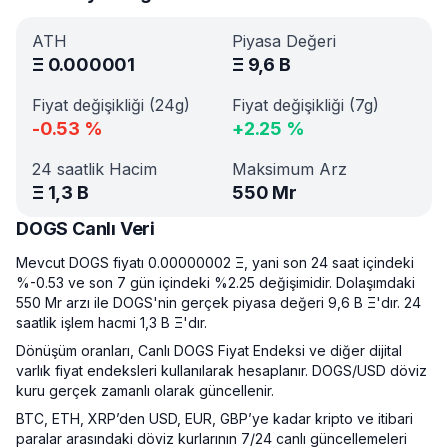
ATH
Piyasa Değeri
Ξ
0.000001
Ξ
9,6 B
Fiyat değişikliği (24g)
Fiyat değişikliği (7g)
-0.53
%
+
2.25
%
24 saatlik Hacim
Maksimum Arz
Ξ
1,3 B
550 Mr
DOGS Canlı Veri
Mevcut DOGS fiyatı 0.00000002 Ξ, yani son 24 saat içindeki
%-0.53 ve son 7 gün içindeki %2.25 değişimidir. Dolaşımdaki
550 Mr arzı ile DOGS'nin gerçek piyasa değeri 9,6 B Ξ'dır. 24
saatlik işlem hacmi 1,3 B Ξ'dır.
Dönüşüm oranları, Canlı DOGS Fiyat Endeksi ve diğer dijital
varlık fiyat endeksleri kullanılarak hesaplanır. DOGS/USD döviz
kuru gerçek zamanlı olarak güncellenir.
BTC, ETH, XRP’den USD, EUR, GBP’ye kadar kripto ve itibari
paralar arasındaki döviz kurlarının 7/24 canlı güncellemeleri