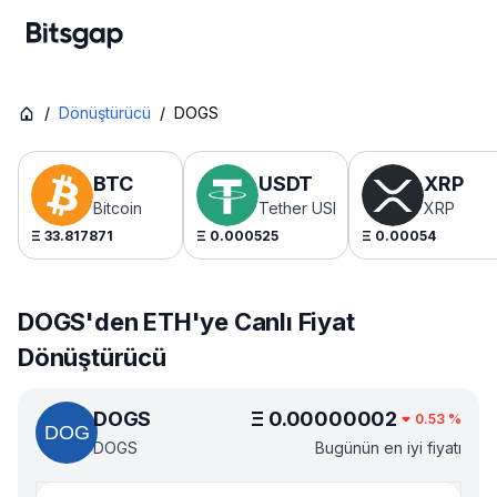
/
Dönüştürücü
/
DOGS
BTC
USDT
XRP
Bitcoin
Tether USDt
XRP
Ξ
33.817871
Ξ
0.000525
Ξ
0.00054
DOGS'den ETH'ye Canlı Fiyat
Dönüştürücü
DOGS
Ξ
0.00000002
0.53
%
DOGS
Bugünün en iyi fiyatı