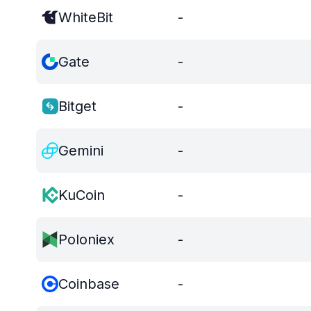
WhiteBit
-
Gate
-
Bitget
-
Gemini
-
KuCoin
-
Poloniex
-
Coinbase
-