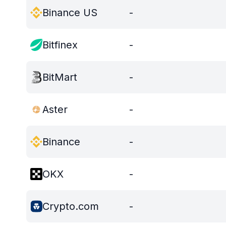
Binance US
-
Bitfinex
-
BitMart
-
Aster
-
Binance
-
OKX
-
Crypto.com
-