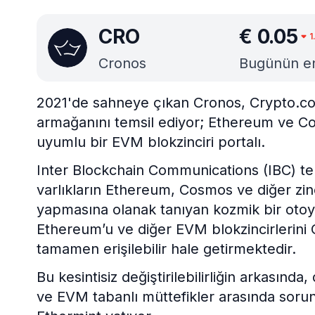
CRO
€
0.05
1
Cronos
Bugünün en 
2021'de sahneye çıkan Cronos, Crypto.c
armağanını temsil ediyor; Ethereum ve Cos
uyumlu bir EVM blokzinciri portalı.
Inter Blockchain Communications (IBC) tek
varlıkların Ethereum, Cosmos ve diğer zinci
yapmasına olanak tanıyan kozmik bir otoyolu
Ethereum’u ve diğer EVM blokzincirlerini 
tamamen erişilebilir hale getirmektedir.
Bu kesintisiz değiştirilebilirliğin arkasınd
ve EVM tabanlı müttefikler arasında sorun