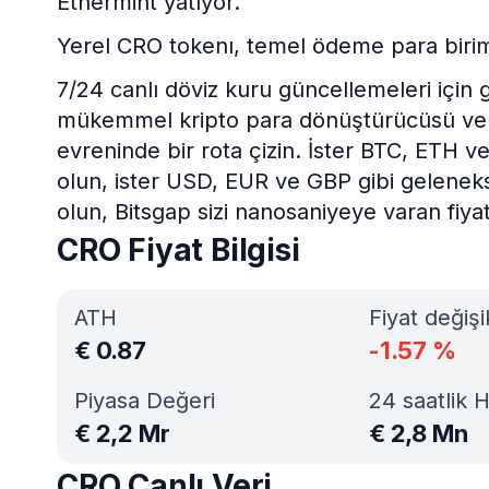
Ethermint yatıyor.
Yerel CRO tokenı, temel ödeme para birimi 
7/24 canlı döviz kuru güncellemeleri için g
mükemmel kripto para dönüştürücüsü ve he
evreninde bir rota çizin. İster BTC, ETH v
olun, ister USD, EUR ve GBP gibi gelenekse
olun, Bitsgap sizi nanosaniyeye varan fiyat
CRO Fiyat Bilgisi
ATH
Fiyat değişi
€
0.87
-1.57
%
Piyasa Değeri
24 saatlik 
€
2,2 Mr
€
2,8 Mn
CRO Canlı Veri