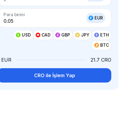
Para birimi
EUR
USD
CAD
GBP
JPY
ETH
BTC
1 EUR
21.7 CRO
CRO ile İşlem Yap