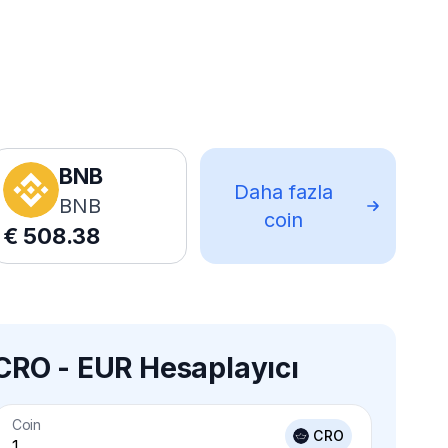
BNB
Daha fazla
BNB
coin
€
508.38
CRO - EUR Hesaplayıcı
Coin
CRO