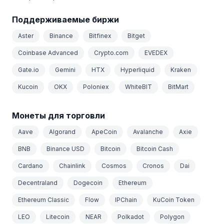
Поддерживаемые биржи
Aster
Binance
Bitfinex
Bitget
Coinbase Advanced
Crypto.com
EVEDEX
Gate.io
Gemini
HTX
Hyperliquid
Kraken
Kucoin
OKX
Poloniex
WhiteBIT
BitMart
Монеты для торговли
Aave
Algorand
ApeCoin
Avalanche
Axie
BNB
Binance USD
Bitcoin
Bitcoin Cash
Cardano
Chainlink
Cosmos
Cronos
Dai
Decentraland
Dogecoin
Ethereum
Ethereum Classic
Flow
IPChain
KuCoin Token
LEO
Litecoin
NEAR
Polkadot
Polygon