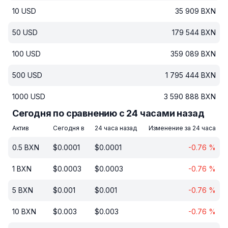
10
USD
35 909
BXN
50
USD
179 544
BXN
100
USD
359 089
BXN
500
USD
1 795 444
BXN
1000
USD
3 590 888
BXN
Сегодня по сравнению с 24 часами назад
Актив
Сегодня в
24 часа назад
Изменение за 24 часа
0.5
BXN
$
0.0001
$
0.0001
-0.76
%
1
BXN
$
0.0003
$
0.0003
-0.76
%
5
BXN
$
0.001
$
0.001
-0.76
%
10
BXN
$
0.003
$
0.003
-0.76
%