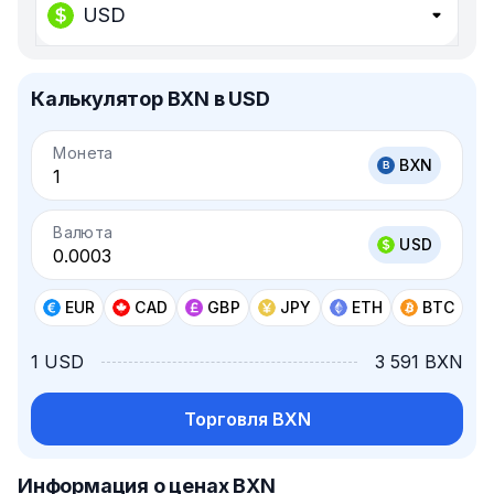
USD
Калькулятор BXN в USD
Монета
BXN
Валюта
USD
EUR
CAD
GBP
JPY
ETH
BTC
1 USD
3 591 BXN
Торговля BXN
Информация о ценах BXN