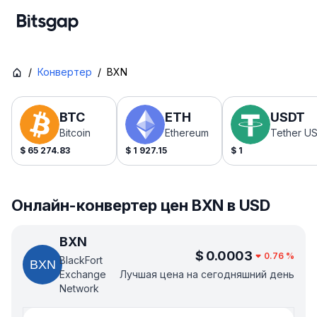
/
Конвертер
/
BXN
BTC
ETH
USDT
Bitcoin
Ethereum
Tether U
$
65 274.83
$
1 927.15
$
1
Онлайн-конвертер цен BXN в USD
BXN
$
0.0003
0.76
%
BlackFort
Exchange
Лучшая цена на сегодняшний день
Network