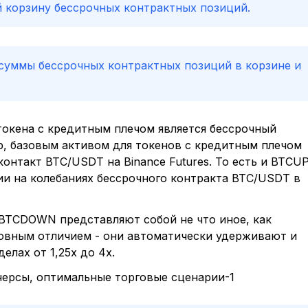
 корзину бессрочных контрактных позиций.
суммы бессрочных контрактных позиций в корзине и
токена с кредитным плечом является бессрочный
р, базовым активом для токенов с кредитным плечом
нтакт BTC/USDT на Binance Futures. То есть и BTCUP
и на колебаниях бессрочного контракта BTC/USDT в
 BTCDOWN представляют собой не что иное, как
овным отличием - они автоматически удерживают и
елах от 1,25x до 4x.