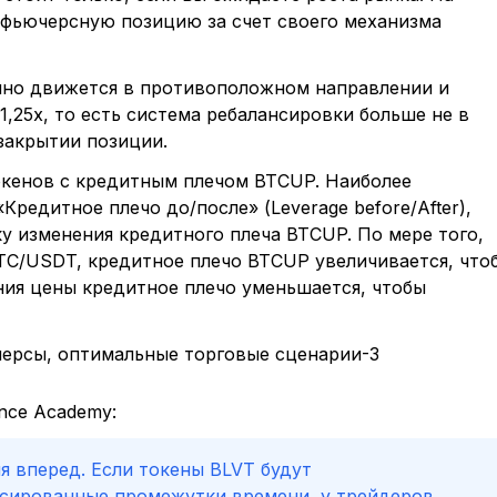
фьючерсную позицию за счет своего механизма
анно движется в противоположном направлении и
,25x, то есть система ребалансировки больше не в
закрытии позиции.
кенов с кредитным плечом BTCUP. Наиболее
редитное плечо до/после» (Leverage before/After),
ку изменения кредитного плеча BTCUP. По мере того,
BTC/USDT, кредитное плечо BTCUP увеличивается, что
ния цены кредитное плечо уменьшается, чтобы
ance Academy:
ия вперед. Если токены BLVT будут
ксированные промежутки времени, у трейдеров