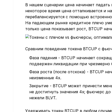
В нашем сценарии цена начинает падать в
некоторое время цена отталкивается и н
перебалансируется с помощью встроенно
На падающем рынке кредитное плечо уме
только цена показывает рост, BTCUP нач
Сравним поведение токена BTCUP с фьюч
Фаза падения - BTCUP начинает сокраща
подвержен ликвидации при чрезмерно 
Фаза роста (после отскока) - BTCUP на
неизменные 4x.
Закрытие - BTCUP может принести мень
не достигнуть значения 4x; фьючерс д
нежели BLVT.
Удерживать токен BTCUP в любом случае 