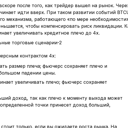
скоре после того, как трейдер вышел на рынок. Чере
ачинает идти вверх. При таком развитии событий BTC
го механизма, работающего «по мере необходимости»
ньшается, чтобы компенсировать риск ликвидации. К
инает увеличивать кредитное плечо до 4x.
ерсным контрактом 4x:
ть размер плеча; фьючерс сохраняет плечо и
большом падении цены.
чинает увеличивать плечо; фьючерс сохраняет
ший доход, так как плечо к моменту выхода может
о определенной точки принесет доход больший,
стоит только, если вы ожидаете роста рынка. На