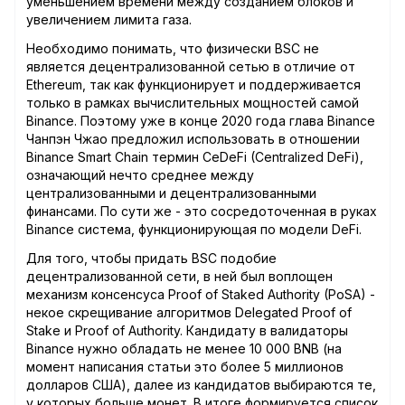
уменьшением времени между созданием блоков и
увеличением лимита газа.
Необходимо понимать, что физически BSC не
является децентрализованной сетью в отличие от
Ethereum, так как функционирует и поддерживается
только в рамках вычислительных мощностей самой
Binance. Поэтому уже в конце 2020 года глава Binance
Чанпэн Чжао предложил использовать в отношении
Binance Smart Chain термин CeDeFi (Centralized DeFi),
означающий нечто среднее между
централизованными и децентрализованными
финансами. По сути же - это сосредоточенная в руках
Binance система, функционирующая по модели DeFi.
Для того, чтобы придать BSC подобие
децентрализованной сети, в ней был воплощен
механизм консенсуса Proof of Staked Authority (PoSA) -
некое скрещивание алгоритмов Delegated Proof of
Stake и Proof of Authority. Кандидату в валидаторы
Binance нужно обладать не менее 10 000 BNB (на
момент написания статьи это более 5 миллионов
долларов США), далее из кандидатов выбираются те,
у которых больше монет. В итоге формируется список