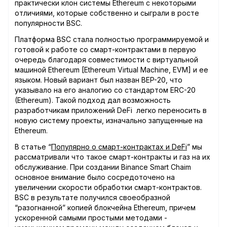
практически клон системы Ethereum с некоторыми
отличиями, которые собственно и сыграли в росте
популярности BSC.
Платформа BSC стала полностью программируемой и
готовой к работе со смарт-контрактами в первую
очередь благодаря совместимости с виртуальной
машиной Ethereum [Ethereum Virtual Machine, EVM] и ее
языком. Новый вариант был назван BEP-20, что
указывало на его аналогию со стандартом ERC-20
(Ethereum). Такой подход дал возможность
разработчикам приложений DeFi легко переносить в
новую систему проекты, изначально запущенные на
Ethereum.
В статье “
Популярно о смарт-контрактах и DeFi
” мы
рассматривали что такое смарт-контракты и газ на их
обслуживание. При создании Binance Smart Chaim
основное внимание было сосредоточено на
увеличении скорости обработки смарт-контрактов.
BSC в результате получился своеобразной
“разогнанной” копией блокчейна Ethereum, причем
ускоренной самыми простыми методами -