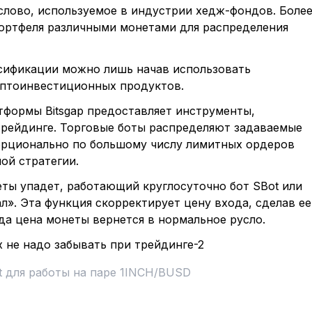
слово, используемое в индустрии хедж-фондов. Боле
 портфеля различными монетами для распределения
сификации можно лишь начав использовать
иптоинвестиционных продуктов.
тформы Bitsgap предоставляет инструменты,
рейдинге. Торговые боты распределяют задаваемые
орционально по большому числу лимитных ордеров
ной стратегии.
еты упадет, работающий круглосуточно бот SBot или
ал». Эта функция скорректирует цену входа, сделав ее
да цена монеты вернется в нормальное русло.
t для работы на паре 1INCH/BUSD