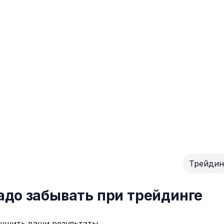
Трейдин
надо забывать при трейдинге
учшить ваши результаты